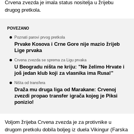
Crvena zvezda je imala status nositelja u žrijebu
drugog pretkola.
POVEZANO
Poznati parovi prvog pretkola
Prvake Kosova i Crne Gore nije mazio žrijeb
Lige prvaka
Crvena zvezda se sprema za Ligu prvaka
U Beogradu ništa ne kriju: "Ne želimo Hrvate i
još jedan klub koji za vlasnika ima Rusa!"
Ništa od transfera
Draža mu druga liga od Marakane: Crvenoj
zvezdi propao transfer igrača kojeg je Piksi
ponizio!
Voljom žrijeba Crvena zvezda je za protivnike u
drugom pretkolu dobila boljeg iz duela Vikingur (Farska