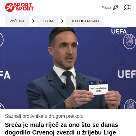
Prijava
Otvori profi
Ot
POČETNA
FUDBAL
UEFA LIGA PRVAKA
Saznali protivnika u drugom pretkolu
Sreća je mala riječ za ono što se danas
dogodilo Crvenoj zvezdi u žrijebu Lige