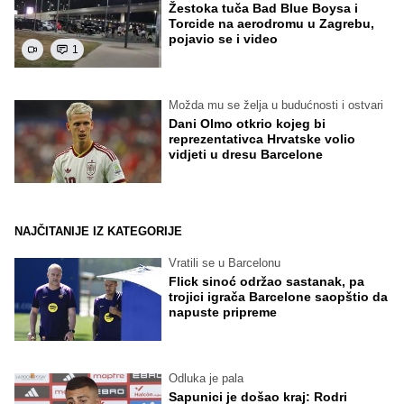
Žestoka tuča Bad Blue Boysa i
Torcide na aerodromu u Zagrebu,
pojavio se i video
1
Možda mu se želja u budućnosti i ostvari
Dani Olmo otkrio kojeg bi
reprezentativca Hrvatske volio
vidjeti u dresu Barcelone
NAJČITANIJE IZ KATEGORIJE
Vratili se u Barcelonu
Flick sinoć održao sastanak, pa
trojici igrača Barcelone saopštio da
napuste pripreme
Odluka je pala
Sapunici je došao kraj: Rodri