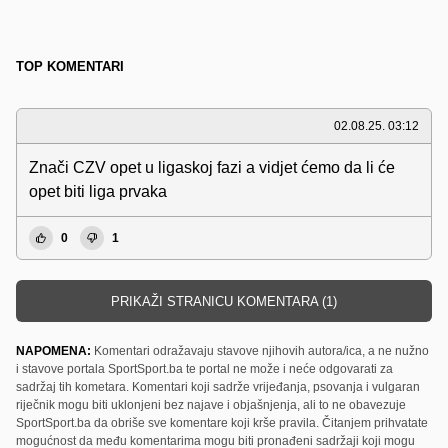
TOP KOMENTARI
02.08.25. 03:12
Znači CZV opet u ligaskoj fazi a vidjet ćemo da li će
opet biti liga prvaka
0
1
PRIKAŽI STRANICU KOMENTARA (1)
NAPOMENA:
Komentari odražavaju stavove njihovih autora/ica, a ne nužno
i stavove portala SportSport.ba te portal ne može i neće odgovarati za
sadržaj tih kometara. Komentari koji sadrže vrijeđanja, psovanja i vulgaran
riječnik mogu biti uklonjeni bez najave i objašnjenja, ali to ne obavezuje
SportSport.ba da obriše sve komentare koji krše pravila. Čitanjem prihvatate
mogućnost da među komentarima mogu biti pronađeni sadržaji koji mogu