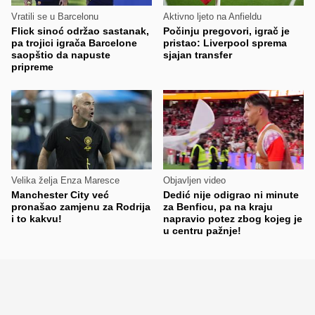
Vratili se u Barcelonu
Aktivno ljeto na Anfieldu
Flick sinoć održao sastanak,
Počinju pregovori, igrač je
pa trojici igrača Barcelone
pristao: Liverpool sprema
saopštio da napuste
sjajan transfer
pripreme
Velika želja Enza Maresce
Objavljen video
Manchester City već
Dedić nije odigrao ni minute
pronašao zamjenu za Rodrija
za Benficu, pa na kraju
i to kakvu!
napravio potez zbog kojeg je
u centru pažnje!