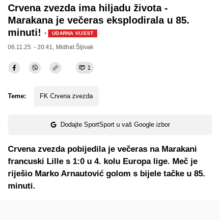
Crvena zvezda ima hiljadu života -
Marakana je večeras eksplodirala u 85.
minuti!
·
UDARNA VIJEST
06.11.25. - 20:41,
Midhat Šljivak
1
Teme:
FK Crvena zvezda
Dodajte SportSport u vaš Google izbor
Crvena zvezda pobijedila je večeras na Marakani
francuski Lille s 1:0 u 4. kolu Europa lige. Meč je
riješio Marko Arnautović golom s bijele tačke u 85.
minuti.