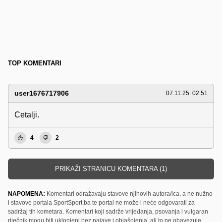
TOP KOMENTARI
user1676717906
07.11.25. 02:51
Cetalji.
4
2
PRIKAŽI STRANICU KOMENTARA (1)
NAPOMENA:
Komentari odražavaju stavove njihovih autora/ica, a ne nužno
i stavove portala SportSport.ba te portal ne može i neće odgovarati za
sadržaj tih kometara. Komentari koji sadrže vrijeđanja, psovanja i vulgaran
riječnik mogu biti uklonjeni bez najave i objašnjenja, ali to ne obavezuje