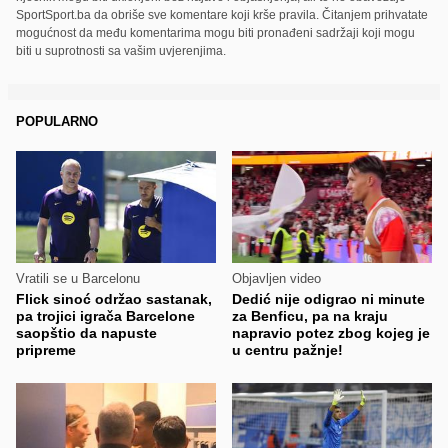
SportSport.ba da obriše sve komentare koji krše pravila. Čitanjem prihvatate
mogućnost da među komentarima mogu biti pronađeni sadržaji koji mogu
biti u suprotnosti sa vašim uvjerenjima.
POPULARNO
Vratili se u Barcelonu
Objavljen video
Flick sinoć održao sastanak,
Dedić nije odigrao ni minute
pa trojici igrača Barcelone
za Benficu, pa na kraju
saopštio da napuste
napravio potez zbog kojeg je
pripreme
u centru pažnje!