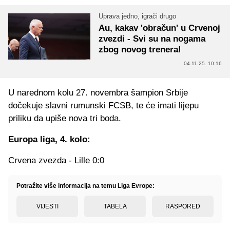
Uprava jedno, igrači drugo
Au, kakav 'obračun' u Crvenoj
zvezdi - Svi su na nogama
zbog novog trenera!
04.11.25. 10:16
U narednom kolu 27. novembra šampion Srbije
dočekuje slavni rumunski FCSB, te će imati lijepu
priliku da upiše nova tri boda.
Europa liga, 4. kolo:
Crvena zvezda - Lille 0:0
Potražite više informacija na temu Liga Evrope:
VIJESTI
TABELA
RASPORED