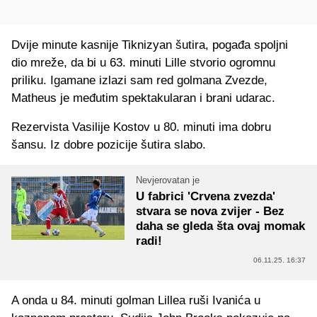
Dvije minute kasnije Tiknizyan šutira, pogađa spoljni
dio mreže, da bi u 63. minuti Lille stvorio ogromnu
priliku. Igamane izlazi sam red golmana Zvezde,
Matheus je međutim spektakularan i brani udarac.
Rezervista Vasilije Kostov u 80. minuti ima dobru
šansu. Iz dobre pozicije šutira slabo.
Nevjerovatan je
U fabrici 'Crvena zvezda'
stvara se nova zvijer - Bez
daha se gleda šta ovaj momak
radi!
06.11.25. 16:37
A onda u 84. minuti golman Lillea ruši Ivanića u