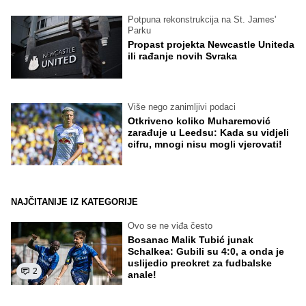
Potpuna rekonstrukcija na St. James'
Parku
Propast projekta Newcastle Uniteda
ili rađanje novih Svraka
Više nego zanimljivi podaci
Otkriveno koliko Muharemović
zarađuje u Leedsu: Kada su vidjeli
cifru, mnogi nisu mogli vjerovati!
NAJČITANIJE IZ KATEGORIJE
Ovo se ne viđa često
Bosanac Malik Tubić junak
Schalkea: Gubili su 4:0, a onda je
uslijedio preokret za fudbalske
2
anale!