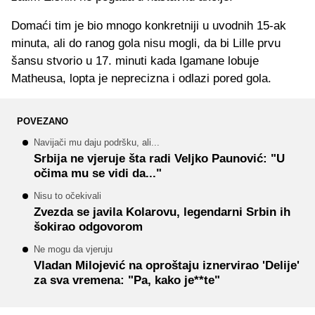
Domaći tim je bio mnogo konkretniji u uvodnih 15-ak
minuta, ali do ranog gola nisu mogli, da bi Lille prvu
šansu stvorio u 17. minuti kada Igamane lobuje
Matheusa, lopta je neprecizna i odlazi pored gola.
POVEZANO
Navijači mu daju podršku, ali...
Srbija ne vjeruje šta radi Veljko Paunović: "U
očima mu se vidi da..."
Nisu to očekivali
Zvezda se javila Kolarovu, legendarni Srbin ih
šokirao odgovorom
Ne mogu da vjeruju
Vladan Milojević na oproštaju iznervirao 'Delije'
za sva vremena: "Pa, kako je**te"