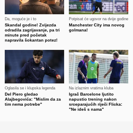
Da, moguće je i to
Potpisat će ugovor na dvije godine
Skandal godine! Zvijezda
Manchester City ima novog
odradila zagrijavanje, pa tri
golmana!
minute pred početak
napravila šokantan potez!
Oglasila se i klupska legenda
Na izlaznim vratima kluba
Del Piero gledao
Igrač Barcelone ljutito
Alajbegovića: "Mislim da za
napustio trening nakon
tim nema potrebe"
srceparajućih riječi Flicka:
"Ne ideš s nama"