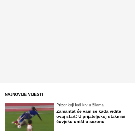
NAJNOVIJE VIJESTI
Prizor koji ledi krv u žilama
Zamantat će vam se kada vidite
ovaj start: U prijateljskoj utakmici
čovjeku uništio sezonu