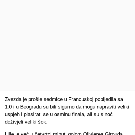
Zvezda je prošle sedmice u Francuskoj pobijedila sa
1:0 i u Beogradu su bili sigurno da mogu napraviti veliki
uspjeh i plasirati se u osminu finala, ali su sinoć
doživjeli veliki šok.
Lille je već u četvrtoj minuti golom Olivierea Girouda