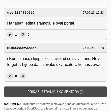
user1764760680
27.02.26. 16:23
Hahahah jedina sramota je ovaj portal
1
0
NulaSedamJedan
27.02.26. 16:23
i Kurir izbaci, i lijep tekst stavi kad se stavi trans: Never
forget… Lijepo da im ovako uzvraćate… ko nas zavadi
0
0
PRIKAŽI STRANICU KOMENTARA (2)
NAPOMENA:
Komentari odražavaju stavove njihovih autora/ica, a ne nužno
i stavove portala SportSport.ba te portal ne može i neće odgovarati za