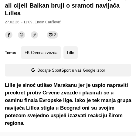
ali cijeli Balkan bruji o sramoti navijača
Lillea
27.02.26. - 11:09,
Endin Čaušević
2
Teme:
FK Crvena zvezda
Lille
Dodajte SportSport u vaš Google izbor
Lille je sinoć utišao Marakanu jer je uspio napraviti
preokret protiv Crvene zvezde i plasirati se u
osminu finala Evropske lige. Iako je tek manja grupa
navijača Lillea stigla u Beograd oni su svojim
potezom svejedno uspjeli izazvati reakciju širom
regiona.