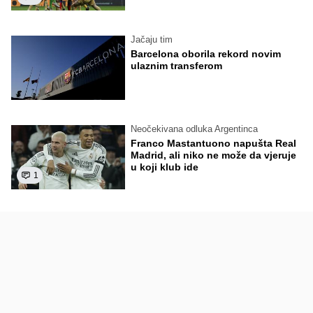
Jačaju tim
Barcelona oborila rekord novim
ulaznim transferom
Neočekivana odluka Argentinca
Franco Mastantuono napušta Real
Madrid, ali niko ne može da vjeruje
u koji klub ide
1