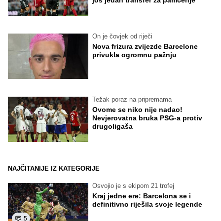
još jedan transfer za pamćenje
On je čovjek od riječi
Nova frizura zvijezde Barcelone
privukla ogromnu pažnju
Težak poraz na pripremama
Ovome se niko nije nadao!
Nevjerovatna bruka PSG-a protiv
drugoligaša
NAJČITANIJE IZ KATEGORIJE
Osvojio je s ekipom 21 trofej
Kraj jedne ere: Barcelona se i
definitivno riješila svoje legende
5