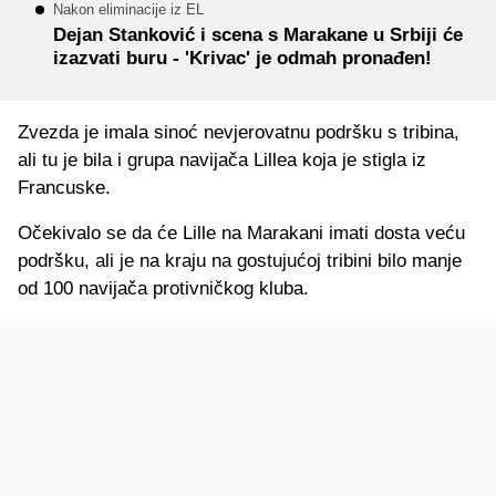
Nakon eliminacije iz EL
Dejan Stanković i scena s Marakane u Srbiji će
izazvati buru - 'Krivac' je odmah pronađen!
Zvezda je imala sinoć nevjerovatnu podršku s tribina,
ali tu je bila i grupa navijača Lillea koja je stigla iz
Francuske.
Očekivalo se da će Lille na Marakani imati dosta veću
podršku, ali je na kraju na gostujućoj tribini bilo manje
od 100 navijača protivničkog kluba.