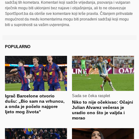
sadržaj tih kometara. Komentari koji sadrže vrijeđanja, psovanja i vulgaran
riječnik mogu biti uklonjeni bez najave i objašnjenja, ali to ne obavezuje
SportSport.ba da obriše sve komentare koji krše pravila. Čitanjem prihvatate
mogućnost da među komentarima mogu biti pronađeni sadržaji koji mogu
biti u suprotnosti sa vašim uvjerenjima.
POPULARNO
Igrač Barcelone otvorio
Sada se čeka rasplet
dušu: „Bio sam na vrhuncu,
Niko to nije očekivao: Očajni
a onda je počelo najgore
Julian Alvarez večeras je
ljeto mog života“
uradio ono što je valjda i
morao