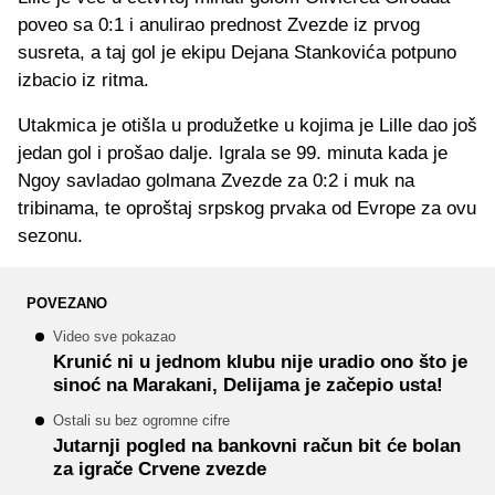
poveo sa 0:1 i anulirao prednost Zvezde iz prvog
susreta, a taj gol je ekipu Dejana Stankovića potpuno
izbacio iz ritma.
Utakmica je otišla u produžetke u kojima je Lille dao još
jedan gol i prošao dalje. Igrala se 99. minuta kada je
Ngoy savladao golmana Zvezde za 0:2 i muk na
tribinama, te oproštaj srpskog prvaka od Evrope za ovu
sezonu.
POVEZANO
Video sve pokazao
Krunić ni u jednom klubu nije uradio ono što je
sinoć na Marakani, Delijama je začepio usta!
Ostali su bez ogromne cifre
Jutarnji pogled na bankovni račun bit će bolan
za igrače Crvene zvezde