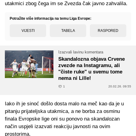
utakmici zbog čega im se Zvezda čak javno zahvalila.
Potražite više informacija na temu Liga Evrope:
VIJESTI
TABELA
RASPORED
Izazvali lavinu komentara
Skandalozna objava Crvene
zvezde na Instagramu, ali
"čiste ruke" u svemu tome
nema ni Lille!
1
20.02.26. 09:55
Iako ih je sinoć došlo dosta malo na meč kao da je u
pitanju prijateljska utakmica, a ne borba za osminu
finala Evropske lige oni su ponovo na skandalozan
način uspjeli izazvati reakciju javnosti na ovim
prostorima.