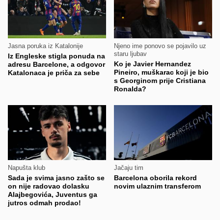
Jasna poruka iz Katalonije
Njeno ime ponovo se pojavilo uz
staru ljubav
Iz Engleske stigla ponuda na
Ko je Javier Hernandez
adresu Barcelone, a odgovor
Pineiro, muškarac koji je bio
Katalonaca je priča za sebe
s Georginom prije Cristiana
Ronalda?
Napušta klub
Jačaju tim
Sada je svima jasno zašto se
Barcelona oborila rekord
on nije radovao dolasku
novim ulaznim transferom
Alajbegovića, Juventus ga
jutros odmah prodao!