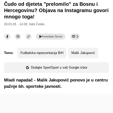
Čudo od djeteta "prelomilo" za Bosnu i
Hercegovinu? Objava na Instagramu govori
mnogo toga!
28.03.26. - 14:28,
Adis Ćesko
3
Poslušajte
članak
Teme:
Fudbalska reprezentacija BiH
Malik Jakupović
Dodajte SportSport u vaš Google izbor
Mladi napadač - Malik Jakupović ponovo je u centru
pažnje bh. sportske javnosti.