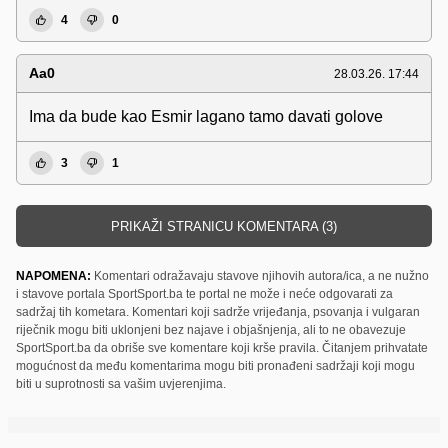
4
0
Aa0
28.03.26. 17:44
Ima da bude kao Esmir lagano tamo davati golove
3
1
PRIKAŽI STRANICU KOMENTARA (3)
NAPOMENA:
Komentari odražavaju stavove njihovih autora/ica, a ne nužno
i stavove portala SportSport.ba te portal ne može i neće odgovarati za
sadržaj tih kometara. Komentari koji sadrže vrijeđanja, psovanja i vulgaran
riječnik mogu biti uklonjeni bez najave i objašnjenja, ali to ne obavezuje
SportSport.ba da obriše sve komentare koji krše pravila. Čitanjem prihvatate
mogućnost da među komentarima mogu biti pronađeni sadržaji koji mogu
biti u suprotnosti sa vašim uvjerenjima.