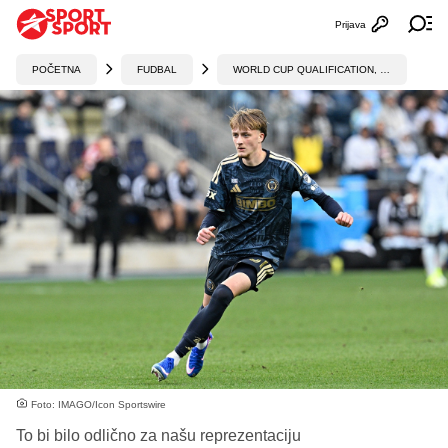
Prijava
Otvori profi
Ot
POČETNA
FUDBAL
WORLD CUP QUALIFICATION, UEFA
Foto: IMAGO/Icon Sportswire
To bi bilo odlično za našu reprezentaciju