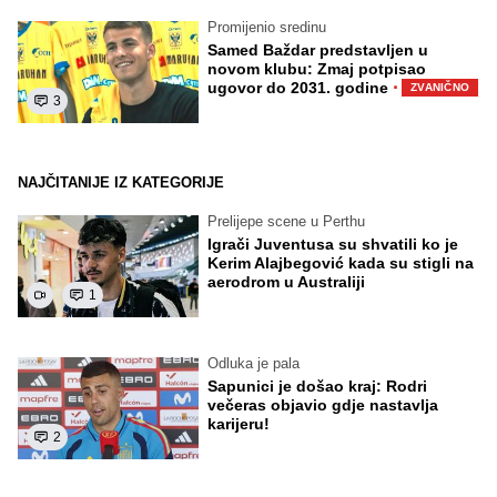
Promijenio sredinu
Samed Baždar predstavljen u
novom klubu: Zmaj potpisao
·
ugovor do 2031. godine
ZVANIČNO
3
NAJČITANIJE IZ KATEGORIJE
Prelijepe scene u Perthu
Igrači Juventusa su shvatili ko je
Kerim Alajbegović kada su stigli na
aerodrom u Australiji
1
Odluka je pala
Sapunici je došao kraj: Rodri
večeras objavio gdje nastavlja
karijeru!
2