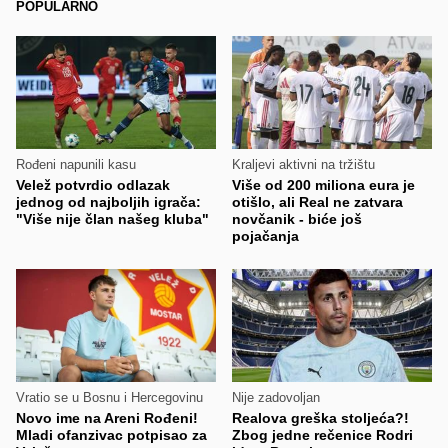
POPULARNO
Rođeni napunili kasu
Kraljevi aktivni na tržištu
Velež potvrdio odlazak
Više od 200 miliona eura je
jednog od najboljih igrača:
otišlo, ali Real ne zatvara
"Više nije član našeg kluba"
novčanik - biće još
pojačanja
Vratio se u Bosnu i Hercegovinu
Nije zadovoljan
Novo ime na Areni Rođeni!
Realova greška stoljeća?!
Mladi ofanzivac potpisao za
Zbog jedne rečenice Rodri