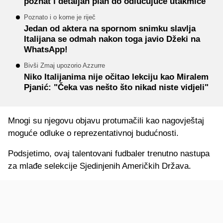
poznat i detaljan plan do odlučujuće utakmice
Poznato i o kome je riječ
Jedan od aktera na spornom snimku slavlja
Italijana se odmah nakon toga javio Džeki na
WhatsApp!
Bivši Zmaj upozorio Azzurre
Niko Italijanima nije očitao lekciju kao Miralem
Pjanić: "Čeka vas nešto što nikad niste vidjeli"
Mnogi su njegovu objavu protumačili kao nagovještaj
moguće odluke o reprezentativnoj budućnosti.
Podsjetimo, ovaj talentovani fudbaler trenutno nastupa
za mlađe selekcije Sjedinjenih Američkih Država.