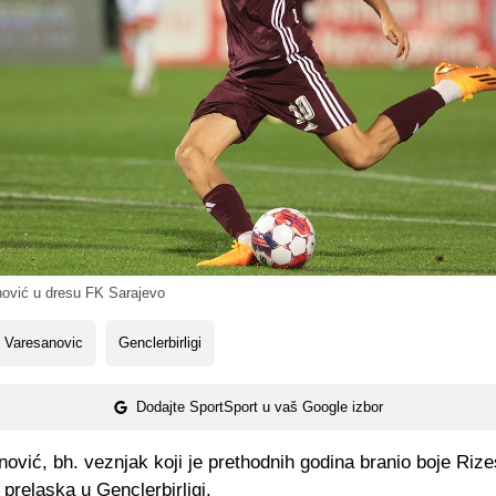
ović u dresu FK Sarajevo
 Varesanovic
Genclerbirligi
Dodajte SportSport u vaš Google izbor
ović, bh. veznjak koji je prethodnih godina branio boje Riz
 prelaska u Genclerbirligi.