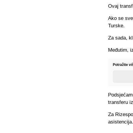
Ovaj transf
Ako se sve 
Turske.
Za sada, kl
Međutim, iz
Potražite vi
Podsjećamo
transferu i
Za Rizespor
asistencija