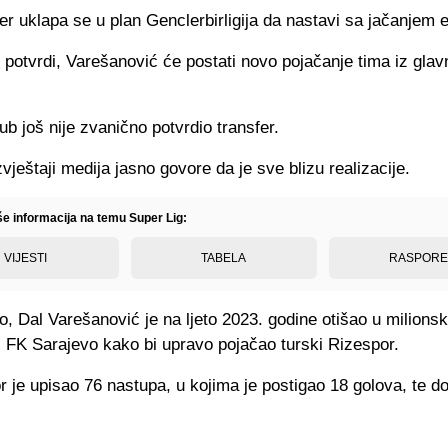
er uklapa se u plan Genclerbirligija da nastavi sa jačanjem 
potvrdi, Varešanović će postati novo pojačanje tima iz gla
ub još nije zvanično potvrdio transfer.
vještaji medija jasno govore da je sve blizu realizacije.
še informacija na temu Super Lig:
VIJESTI
TABELA
RASPOR
, Dal Varešanović je na ljeto 2023. godine otišao u milions
z FK Sarajevo kako bi upravo pojačao turski Rizespor.
 je upisao 76 nastupa, u kojima je postigao 18 golova, te do
.