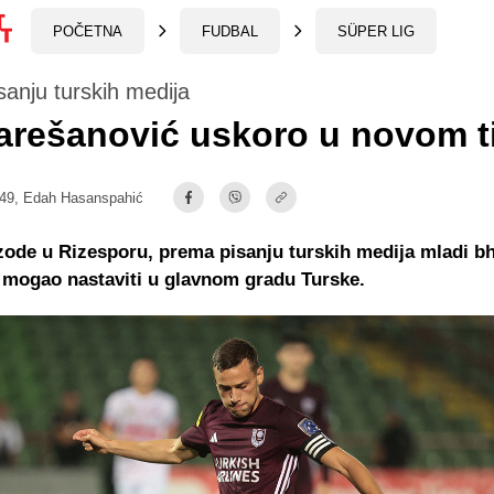
POČETNA
FUDBAL
SÜPER LIG
anju turskih medija
Varešanović uskoro u novom 
:49,
Edah Hasanspahić
ode u Rizesporu, prema pisanju turskih medija mladi bh
i mogao nastaviti u glavnom gradu Turske.