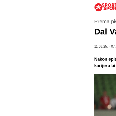
Prema pis
Dal 
11.09.25. - 07
Nakon epiz
karijeru b