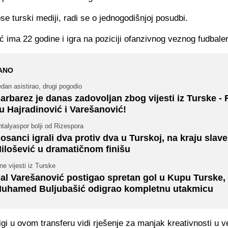
e turski mediji, radi se o jednogodišnjoj posudbi.
 ima 22 godine i igra na poziciji ofanzivnog veznog fudbale
ANO
dan asistirao, drugi pogodio
arbarez je danas zadovoljan zbog vijesti iz Turske -
u Hajradinović i Varešanović!
talyaspor bolji od Rizespora
osanci igrali dva protiv dva u Turskoj, na kraju slave 
ilošević u dramatičnom finišu
ne vijesti iz Turske
al Varešanović postigao spretan gol u Kupu Turske,
uhamed Buljubašić odigrao kompletnu utakmicu
igi u ovom transferu vidi rješenje za manjak kreativnosti u