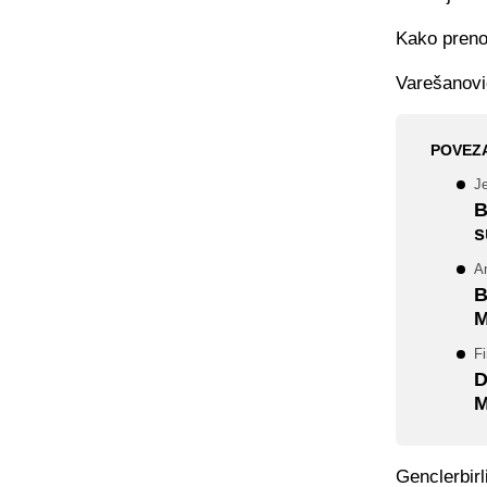
Kako prenos
Varešanović
POVEZ
Je
B
s
An
B
M
Fi
D
M
Genclerbirl