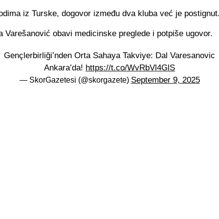
dima iz Turske, dogovor između dva kluba već je postignut
a Varešanović obavi medicinske preglede i potpiše ugovor.
Gençlerbirliği’nden Orta Sahaya Takviye: Dal Varesanovic
Ankara’da!
https://t.co/WvRbVl4GlS
September 9, 2025
— SkorGazetesi (@skorgazete)