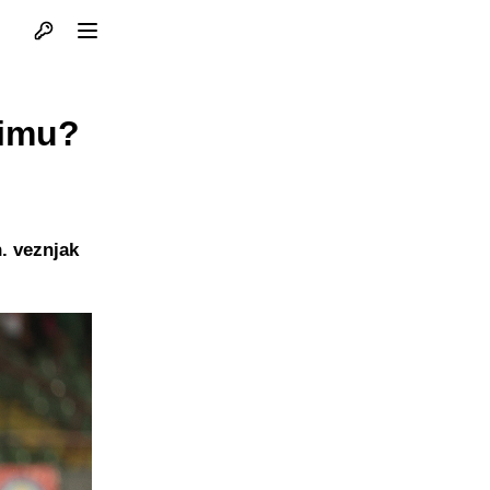
Otvori profil
Otvori meni
timu?
. veznjak