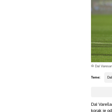
Dal Varesan
Teme:
Dal
Dal Varešan
korak je od