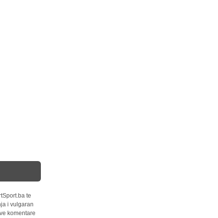
tSport.ba te
ja i vulgaran
 sve komentare