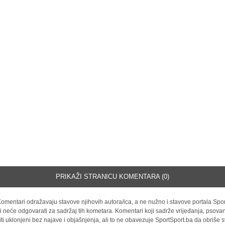
PRIKAŽI STRANICU KOMENTARA (0)
omentari odražavaju stavove njihovih autora/ica, a ne nužno i stavove portala Spor
i neće odgovarati za sadržaj tih kometara. Komentari koji sadrže vrijeđanja, psovan
iti uklonjeni bez najave i objašnjenja, ali to ne obavezuje SportSport.ba da obriše