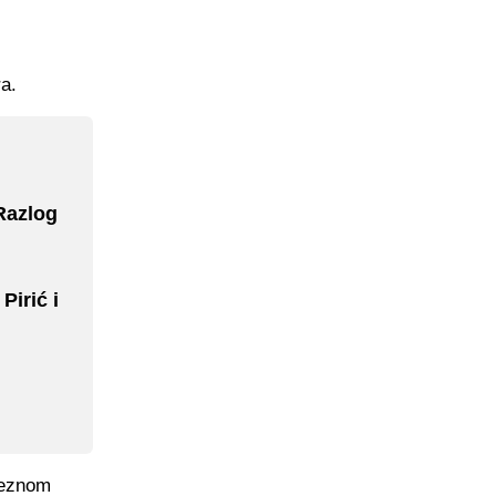
ra.
 Razlog
Pirić i
 veznom