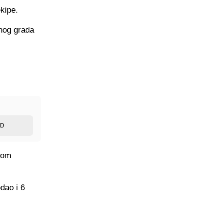
ekipe.
vnog grada
ED
kom
dao i 6