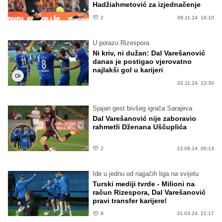
Hadžiahmetović za izjednačenje
2
09.11.24. 18:10
U porazu Rizespora
Ni kriv, ni dužan: Dal Varešanović
danas je postigao vjerovatno
najlakši gol u karijeri
02.11.24. 13:30
Sjajan gest bivšeg igrača Sarajeva
Dal Varešanović nije zaboravio
rahmetli Dženana Uščuplića
2
13.08.24. 00:13
Ide u jednu od najjačih liga na svijetu
Turski mediji tvrde - Milioni na
račun Rizespora, Dal Varešanović
pravi transfer karijere!
9
31.03.24. 21:17