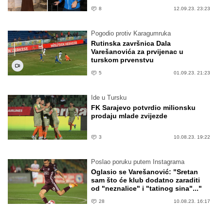
8
12.09.23. 23:23
Pogodio protiv Karagumruka
Rutinska završnica Dala
Varešanovića za prvijenac u
turskom prvenstvu
5
01.09.23. 21:23
Ide u Tursku
FK Sarajevo potvrdio milionsku
prodaju mlade zvijezde
3
10.08.23. 19:22
Poslao poruku putem Instagrama
Oglasio se Varešanović: "Sretan
sam što će klub dodatno zaraditi
od "neznalice" i "tatinog sina"..."
28
10.08.23. 16:17