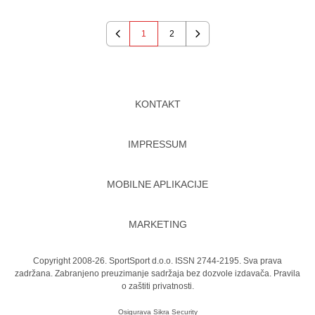
1
2
Previous
Next
KONTAKT
IMPRESSUM
MOBILNE APLIKACIJE
MARKETING
Copyright 2008-26. SportSport d.o.o. ISSN 2744-2195. Sva prava
zadržana. Zabranjeno preuzimanje sadržaja bez dozvole izdavača.
Pravila
o zaštiti privatnosti.
Osigurava
Sikra Security