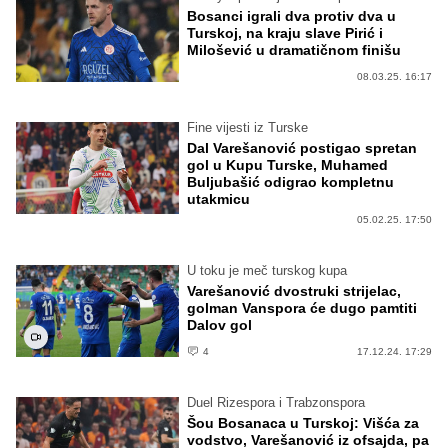
Bosanci igrali dva protiv dva u
Turskoj, na kraju slave Pirić i
Milošević u dramatičnom finišu
08.03.25. 16:17
Fine vijesti iz Turske
Dal Varešanović postigao spretan
gol u Kupu Turske, Muhamed
Buljubašić odigrao kompletnu
utakmicu
05.02.25. 17:50
U toku je meč turskog kupa
Varešanović dvostruki strijelac,
golman Vanspora će dugo pamtiti
Dalov gol
4
17.12.24. 17:29
Duel Rizespora i Trabzonspora
Šou Bosanaca u Turskoj: Višća za
vodstvo, Varešanović iz ofsajda, pa