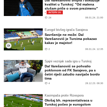
Dal Varešanović briljira i dokazuje
kvalitet u Turskoj: "Od malena
slušam priče o svom prezimenu"
·
INTERVJU
24
08.01.24. 21:00
Eurogol bivšeg igrača Sarajeva
Savršenije ne može: Dal
Varešanović je Turcima pokazao
kakav je majstor!
2
06.01.24. 12:35
Sjajni veznjak sada igra u Turskoj
Dal Varešanović se pohvalio
poklonom od FK Sarajevo, pa s
četiri riječi zaludio navijače bordo
tima
4
28.12.23. 08:30
Kasimpaša protiv Rizespora
Okršaj bh. reprezentativaca u
Turskoj počeo je eurogolom