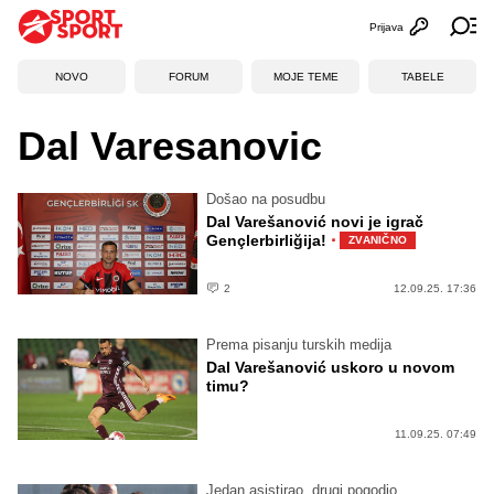
Prijava
Otvori profi
Ot
NOVO
FORUM
MOJE TEME
TABELE
Dal Varesanovic
Došao na posudbu
Dal Varešanović novi je igrač
·
Gençlerbirliğija!
ZVANIČNO
2
12.09.25. 17:36
Prema pisanju turskih medija
Dal Varešanović uskoro u novom
timu?
11.09.25. 07:49
Jedan asistirao, drugi pogodio