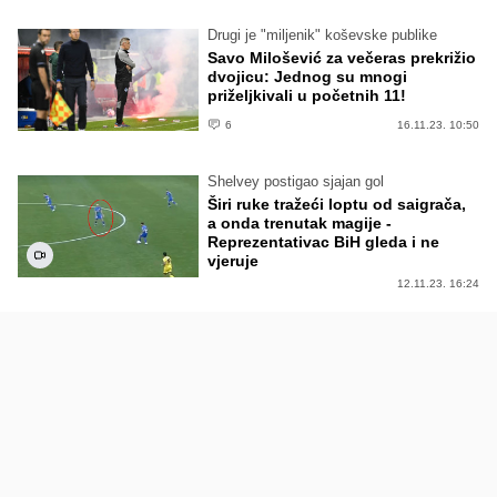
Drugi je "miljenik" koševske publike
Savo Milošević za večeras prekrižio
dvojicu: Jednog su mnogi
priželjkivali u početnih 11!
6
16.11.23. 10:50
Shelvey postigao sjajan gol
Širi ruke tražeći loptu od saigrača,
a onda trenutak magije -
Reprezentativac BiH gleda i ne
vjeruje
12.11.23. 16:24