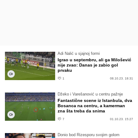
Adi Nalić u sjajnoj formi
Igrao u septembru, ali ga Milošević
nije zvao: Danas je zabio gol
prvaku
1
08.10.23. 18:31
Džeko i Varešanović u centru pažnje
Fantastične scene iz Istanbula, dva
Bosanca na centru, a kamerman
zna šta treba da snima
7
01.10.23. 15:27
Donio bod Rizesporu svojim golom