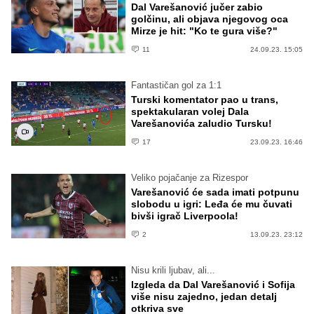
Dal Varešanović jučer zabio
golčinu, ali objava njegovog oca
Mirze je hit: "Ko te gura više?"
11
24.09.23. 15:05
Fantastičan gol za 1:1
Turski komentator pao u trans,
spektakularan volej Dala
Varešanovića zaludio Tursku!
17
23.09.23. 16:46
Veliko pojačanje za Rizespor
Varešanović će sada imati potpunu
slobodu u igri: Leđa će mu čuvati
bivši igrač Liverpoola!
2
13.09.23. 23:12
Nisu krili ljubav, ali...
Izgleda da Dal Varešanović i Sofija
više nisu zajedno, jedan detalj
otkriva sve