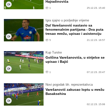
Hajradinovića
1
25.12.23. 15:40
Igra sjajno u posljednje vrijeme
Dal Varešanović nastavio sa
fenomenalnim partijama - Dva puta
tresao mrežu, upisao i asistenciju
5
21.12.23. 16:57
Kup Turske
Golčina Varešanovića, u strijelce se
upisao i Bajić
1
07.12.23. 20:47
Novi pogodak bh. reprezentativca
Varešanović zakucao loptu u mrežu
Basaksehira
02.12.23. 15:06