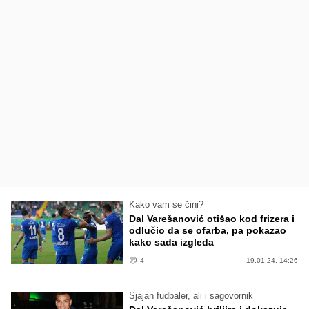
Kako vam se čini?
Dal Varešanović otišao kod frizera i
odlučio da se ofarba, pa pokazao
kako sada izgleda
4
19.01.24. 14:26
Sjajan fudbaler, ali i sagovornik