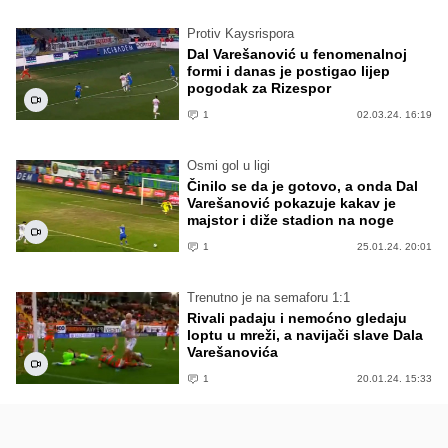
Protiv Kaysrispora
Dal Varešanović u fenomenalnoj
formi i danas je postigao lijep
pogodak za Rizespor
1
02.03.24. 16:19
Osmi gol u ligi
Činilo se da je gotovo, a onda Dal
Varešanović pokazuje kakav je
majstor i diže stadion na noge
1
25.01.24. 20:01
Trenutno je na semaforu 1:1
Rivali padaju i nemoćno gledaju
loptu u mreži, a navijači slave Dala
Varešanovića
1
20.01.24. 15:33