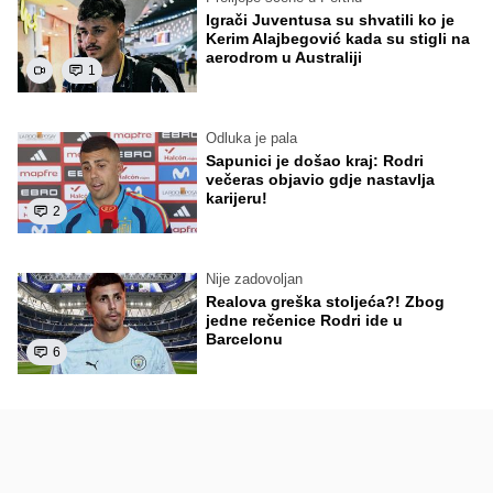
Igrači Juventusa su shvatili ko je
Kerim Alajbegović kada su stigli na
aerodrom u Australiji
1
Odluka je pala
Sapunici je došao kraj: Rodri
večeras objavio gdje nastavlja
karijeru!
2
Nije zadovoljan
Realova greška stoljeća?! Zbog
jedne rečenice Rodri ide u
Barcelonu
6