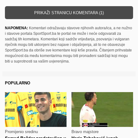
PRIKAŽI STRANICU KOMENTARA (1)
NAPOMENA:
Komentari odražavaju stavove njihovih autora/ica, a ne nužno
i stavove portala SportSport.ba te portal ne može i neće odgovarati za
sadržaj tih kometara. Komentari koji sadrže vrijeđanja, psovanja i vulgaran
riječnik mogu biti uklonjeni bez najave i objašnjenja, ali to ne obavezuje
SportSport.ba da obriše sve komentare koji krše pravila. Čitanjem prihvatate
mogućnost da među komentarima mogu biti pronađeni sadržaji koji mogu
biti u suprotnosti sa vašim uvjerenjima.
POPULARNO
Promijenio sredinu
Bravo majstore
Samed Baždar predstavljen u
Haris Tabaković junak