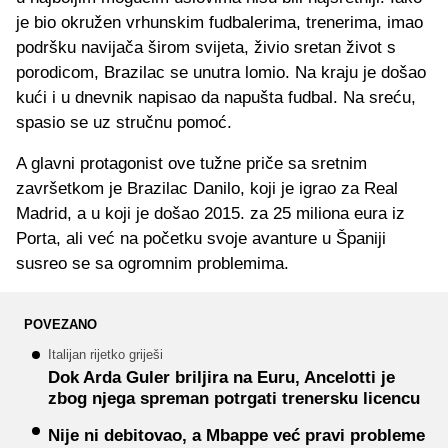
je bio okružen vrhunskim fudbalerima, trenerima, imao
podršku navijača širom svijeta, živio sretan život s
porodicom, Brazilac se unutra lomio. Na kraju je došao
kući i u dnevnik napisao da napušta fudbal. Na sreću,
spasio se uz stručnu pomoć.
A glavni protagonist ove tužne priče sa sretnim
završetkom je Brazilac Danilo, koji je igrao za Real
Madrid, a u koji je došao 2015. za 25 miliona eura iz
Porta, ali već na početku svoje avanture u Španiji
susreo se sa ogromnim problemima.
POVEZANO
Italijan rijetko griješi
Dok Arda Guler briljira na Euru, Ancelotti je
zbog njega spreman potrgati trenersku licencu
Nije ni debitovao, a Mbappe već pravi probleme