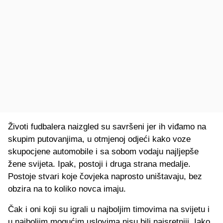
Životi fudbalera naizgled su savršeni jer ih viđamo na
skupim putovanjima, u otmjenoj odjeći kako voze
skupocjene automobile i sa sobom vodaju najljepše
žene svijeta. Ipak, postoji i druga strana medalje.
Postoje stvari koje čovjeka naprosto uništavaju, bez
obzira na to koliko novca imaju.
Čak i oni koji su igrali u najboljim timovima na svijetu i
u najboljim mogućim uslovima nisu bili najsretniji. Iako