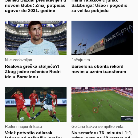
novom klubu: Zmaj potpisao
Salzburga: Ušao i pogodio
ugovor do 2031. godine
za veliku pobjedu
Nije zadovoljan
Jačaju tim
Realova greška stoljeća?!
Barcelona oborila rekord
Zbog jedne rečenice Rodri
novim ulaznim transferom
ide u Barcelonu
Rođeni napunili kasu
Golčina kakva se rijetko viđa
Velež potvrdio odlazak
Na semaforu 76. minuta i 1:1,
jednog od najboljih igrača:
prima loptu na 40 metara od