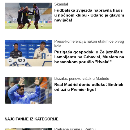
Skandal
Fudbalska zvijezda napravila haos
u noćnom klubu - Udario je glavom
navijača!
Press-konferencija nakon utakmice prvog
kola
Puzigaća gospodski o Željezničaru
i ambijentu na Grbavici, Muslera na
2
bosanskom poručio "Hvala!"
Brazilac ponovo višak u Madridu
Real Madrid donio odluku: Endrick
odlazi u Premier ligu!
NAJČITANIJE IZ KATEGORIJE
Prelijepe scene u Perthu