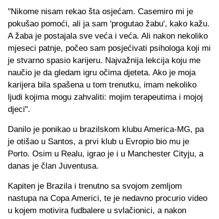
"Nikome nisam rekao šta osjećam. Casemiro mi je
pokušao pomoći, ali ja sam 'progutao žabu', kako kažu.
A žaba je postajala sve veća i veća. Ali nakon nekoliko
mjeseci patnje, počeo sam posjećivati psihologa koji mi
je stvarno spasio karijeru. Najvažnija lekcija koju me
naučio je da gledam igru očima djeteta. Ako je moja
karijera bila spašena u tom trenutku, imam nekoliko
ljudi kojima mogu zahvaliti: mojim terapeutima i mojoj
djeci".
Danilo je ponikao u brazilskom klubu America-MG, pa
je otišao u Santos, a prvi klub u Evropio bio mu je
Porto. Osim u Realu, igrao je i u Manchester Cityju, a
danas je član Juventusa.
Kapiten je Brazila i trenutno sa svojom zemljom
nastupa na Copa Americi, te je nedavno procurio video
u kojem motivira fudbalere u svlačionici, a nakon