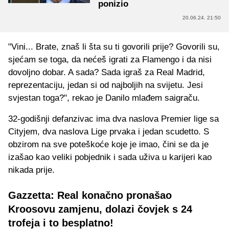
ponizio
20.06.24. 21:50
"Vini... Brate, znaš li šta su ti govorili prije? Govorili su,
sjećam se toga, da nećeš igrati za Flamengo i da nisi
dovoljno dobar. A sada? Sada igraš za Real Madrid,
reprezentaciju, jedan si od najboljih na svijetu. Jesi
svjestan toga?", rekao je Danilo mlađem saigraču.
32-godišnji defanzivac ima dva naslova Premier lige sa
Cityjem, dva naslova Lige prvaka i jedan scudetto. S
obzirom na sve poteškoće koje je imao, čini se da je
izašao kao veliki pobjednik i sada uživa u karijeri kao
nikada prije.
Gazzetta: Real konačno pronašao
Kroosovu zamjenu, dolazi čovjek s 24
trofeja i to besplatno!