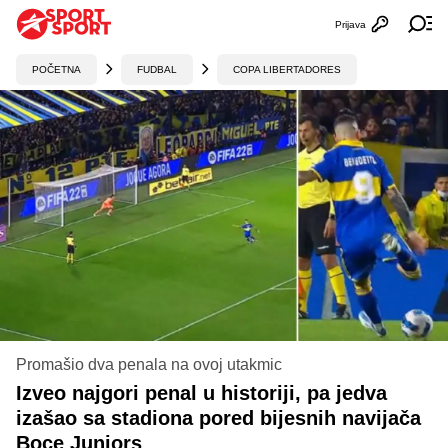
Prijava
Otvori profi
Ot
POČETNA
FUDBAL
COPA LIBERTADORES
Promašio dva penala na ovoj utakmic
Izveo najgori penal u historiji, pa jedva
izašao sa stadiona pored bijesnih navijača
Boce Juniors