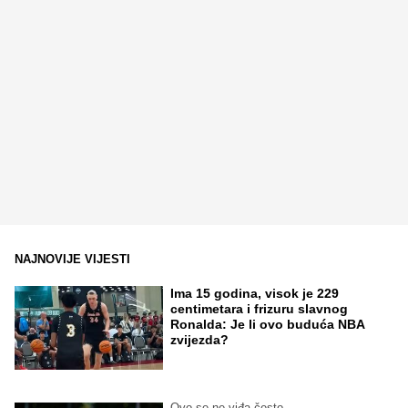
NAJNOVIJE VIJESTI
Ima 15 godina, visok je 229
centimetara i frizuru slavnog
Ronalda: Je li ovo buduća NBA
zvijezda?
Ovo se ne viđa često