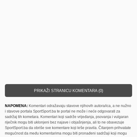
PRIKAŽI STRANICU KOMENTARA (0)
NAPOMENA:
Komentari odražavaju stavove njihovih autora/ica, a ne nužno
i stavove portala SportSport.ba te portal ne može i neće odgovarati za
sadržaj tih kometara. Komentari koji sadrže vrijeđanja, psovanja i vulgaran
riječnik mogu biti uklonjeni bez najave i objašnjenja, ali to ne obavezuje
SportSport.ba da obriše sve komentare koji krše pravila. Čitanjem prihvatate
mogućnost da među komentarima mogu biti pronađeni sadržaji koji mogu