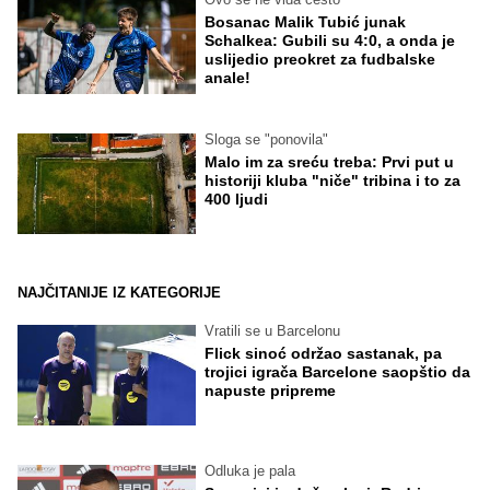
Bosanac Malik Tubić junak
Schalkea: Gubili su 4:0, a onda je
uslijedio preokret za fudbalske
anale!
Sloga se "ponovila"
Malo im za sreću treba: Prvi put u
historiji kluba "niče" tribina i to za
400 ljudi
NAJČITANIJE IZ KATEGORIJE
Vratili se u Barcelonu
Flick sinoć održao sastanak, pa
trojici igrača Barcelone saopštio da
napuste pripreme
Odluka je pala