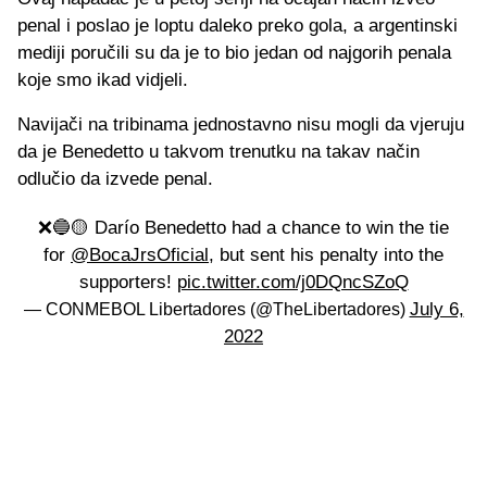
penal i poslao je loptu daleko preko gola, a argentinski
mediji poručili su da je to bio jedan od najgorih penala
koje smo ikad vidjeli.
Navijači na tribinama jednostavno nisu mogli da vjeruju
da je Benedetto u takvom trenutku na takav način
odlučio da izvede penal.
❌🔵🟡 Darío Benedetto had a chance to win the tie
for
@BocaJrsOficial
, but sent his penalty into the
supporters!
pic.twitter.com/j0DQncSZoQ
July 6,
— CONMEBOL Libertadores (@TheLibertadores)
2022