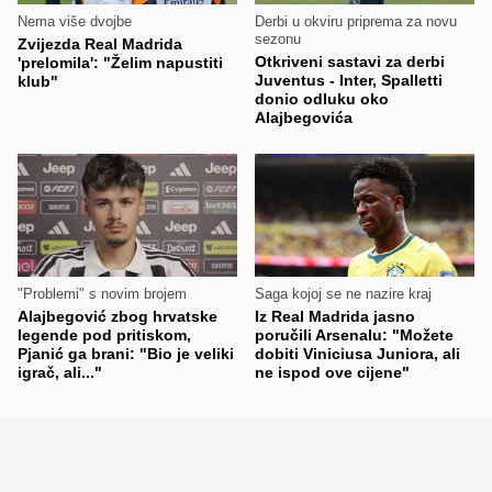
Nema više dvojbe
Derbi u okviru priprema za novu
sezonu
Zvijezda Real Madrida
Otkriveni sastavi za derbi
'prelomila': "Želim napustiti
Juventus - Inter, Spalletti
klub"
donio odluku oko
Alajbegovića
"Problemi" s novim brojem
Saga kojoj se ne nazire kraj
Alajbegović zbog hrvatske
Iz Real Madrida jasno
legende pod pritiskom,
poručili Arsenalu: "Možete
Pjanić ga brani: "Bio je veliki
dobiti Viniciusa Juniora, ali
igrač, ali..."
ne ispod ove cijene"