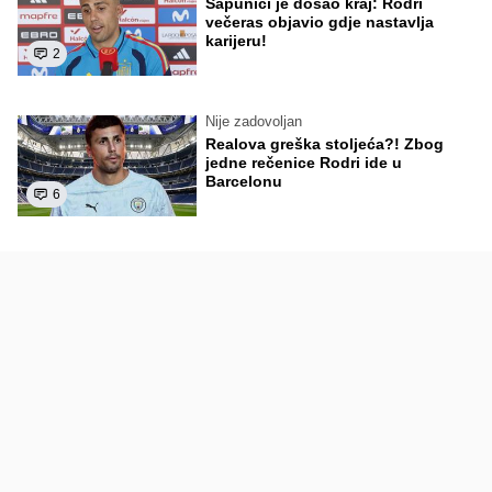
Sapunici je došao kraj: Rodri
večeras objavio gdje nastavlja
karijeru!
2
Nije zadovoljan
Realova greška stoljeća?! Zbog
jedne rečenice Rodri ide u
Barcelonu
6