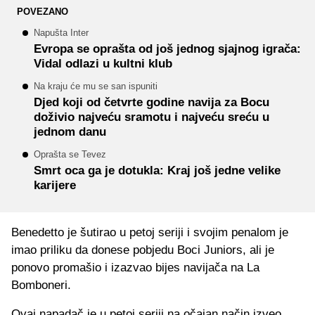
POVEZANO
Napušta Inter
Evropa se oprašta od još jednog sjajnog igrača:
Vidal odlazi u kultni klub
Na kraju će mu se san ispuniti
Djed koji od četvrte godine navija za Bocu
doživio najveću sramotu i najveću sreću u
jednom danu
Oprašta se Tevez
Smrt oca ga je dotukla: Kraj još jedne velike
karijere
Benedetto je šutirao u petoj seriji i svojim penalom je
imao priliku da donese pobjedu Boci Juniors, ali je
ponovo promašio i izazvao bijes navijača na La
Bomboneri.
Ovaj napadač je u petoj seriji na očajan način izveo