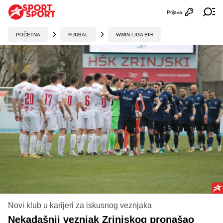
Prijava
Otvori profi
Ot
POČETNA
FUDBAL
WWIN LIGA BIH
Novi klub u karijeri za iskusnog veznjaka
Nekadašnji veznjak Zrinjskog pronašao