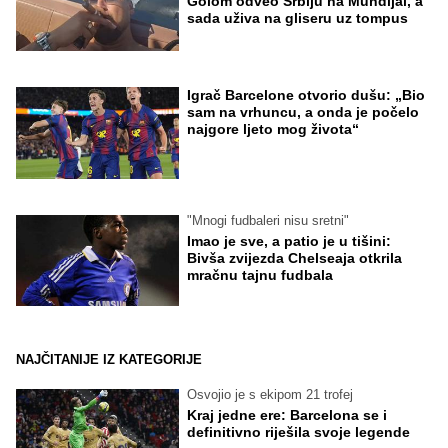
Golom odveo Srbiju na Mundijal, a
sada uživa na gliseru uz tompus
Igrač Barcelone otvorio dušu: „Bio
sam na vrhuncu, a onda je počelo
najgore ljeto mog života“
"Mnogi fudbaleri nisu sretni"
Imao je sve, a patio je u tišini:
Bivša zvijezda Chelseaja otkrila
mračnu tajnu fudbala
NAJČITANIJE IZ KATEGORIJE
Osvojio je s ekipom 21 trofej
Kraj jedne ere: Barcelona se i
definitivno riješila svoje legende