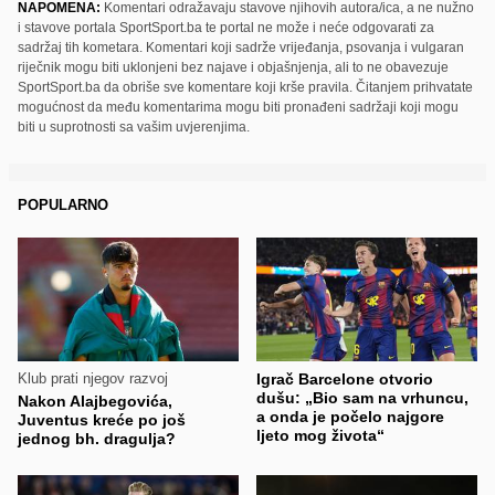
NAPOMENA:
Komentari odražavaju stavove njihovih autora/ica, a ne nužno
i stavove portala SportSport.ba te portal ne može i neće odgovarati za
sadržaj tih kometara. Komentari koji sadrže vrijeđanja, psovanja i vulgaran
riječnik mogu biti uklonjeni bez najave i objašnjenja, ali to ne obavezuje
SportSport.ba da obriše sve komentare koji krše pravila. Čitanjem prihvatate
mogućnost da među komentarima mogu biti pronađeni sadržaji koji mogu
biti u suprotnosti sa vašim uvjerenjima.
POPULARNO
Klub prati njegov razvoj
Igrač Barcelone otvorio
dušu: „Bio sam na vrhuncu,
Nakon Alajbegovića,
a onda je počelo najgore
Juventus kreće po još
ljeto mog života“
jednog bh. dragulja?