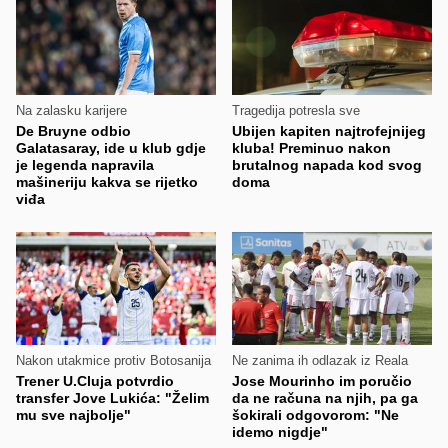
Na zalasku karijere
Tragedija potresla sve
De Bruyne odbio
Ubijen kapiten najtrofejnijeg
Galatasaray, ide u klub gdje
kluba! Preminuo nakon
je legenda napravila
brutalnog napada kod svog
mašineriju kakva se rijetko
doma
viđa
Nakon utakmice protiv Botosanija
Ne zanima ih odlazak iz Reala
Trener U.Cluja potvrdio
Jose Mourinho im poručio
transfer Jove Lukića: "Želim
da ne računa na njih, pa ga
mu sve najbolje"
šokirali odgovorom: "Ne
idemo nigdje"