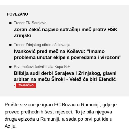
POVEZANO
Trener FK Sarajevo
Zoran Zekić najavio sutrašnji meč protiv HŠK
Zrinjski
Trener Zrinjskog otkrio očekivanja
Ivanković pred meč na Koševu: "Imamo
problema unutar ekipe s povredama i virozom"
Prvi mečevi četvrtfinala Kupa BiH
Bilbija sudi derbi Sarajeva i Zrinjskog, glavni
arbitar na meču Široki - Velež će biti Efendić
·
ZVANIČNO
Prošle sezone je igrao FC Buzau u Rumuniji, gdje je
proveo prethodnih šest mjeseci. To je bila njegova
druga epizoda u Rumuniji, a sada po prvi put ide u
Aziju.