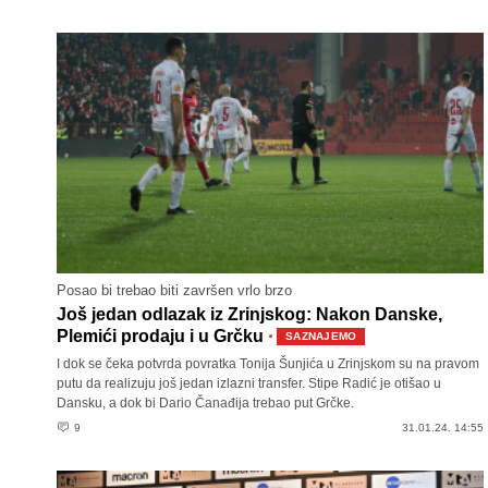
Posao bi trebao biti završen vrlo brzo
Još jedan odlazak iz Zrinjskog: Nakon Danske,
·
Plemići prodaju i u Grčku
SAZNAJEMO
I dok se čeka potvrda povratka Tonija Šunjića u Zrinjskom su na pravom
putu da realizuju još jedan izlazni transfer. Stipe Radić je otišao u
Dansku, a dok bi Dario Čanađija trebao put Grčke.
9
31.01.24. 14:55