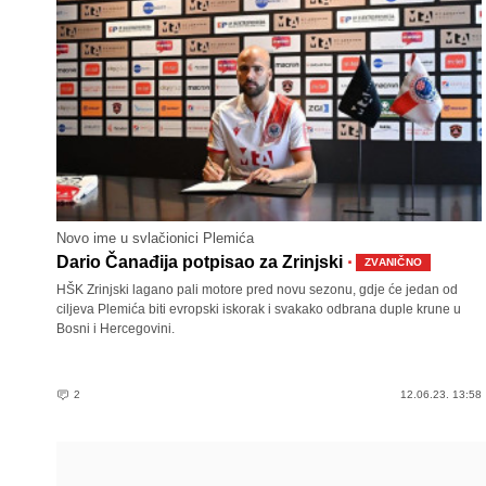
Novo ime u svlačionici Plemića
·
Dario Čanađija potpisao za Zrinjski
ZVANIČNO
HŠK Zrinjski lagano pali motore pred novu sezonu, gdje će jedan od
ciljeva Plemića biti evropski iskorak i svakako odbrana duple krune u
Bosni i Hercegovini.
2
12.06.23. 13:58