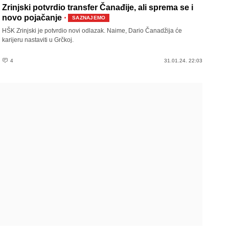
Zrinjski potvrdio transfer Čanađije, ali sprema se i
·
novo pojačanje
SAZNAJEMO
HŠK Zrinjski je potvrdio novi odlazak. Naime, Dario Čanadžija će
karijeru nastaviti u Grčkoj.
4
31.01.24. 22:03