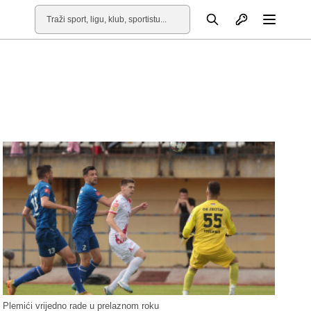
Otvori profil
Pretraga
Otvori
Plemići vrijedno rade u prelaznom roku