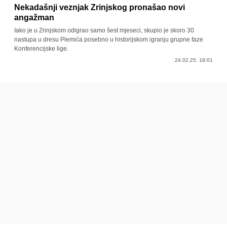
Nekadašnji veznjak Zrinjskog pronašao novi
angažman
Iako je u Zrinjskom odigrao samo šest mjeseci, skupio je skoro 30
nastupa u dresu Plemića posebno u historijskom igranju grupne faze
Konferencijske lige.
24.02.25. 18:01