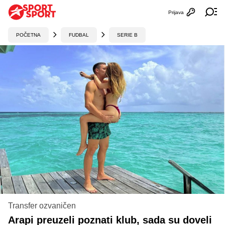
Prijava
Otvori profi
Ot
POČETNA
FUDBAL
SERIE B
Transfer ozvaničen
Arapi preuzeli poznati klub, sada su doveli