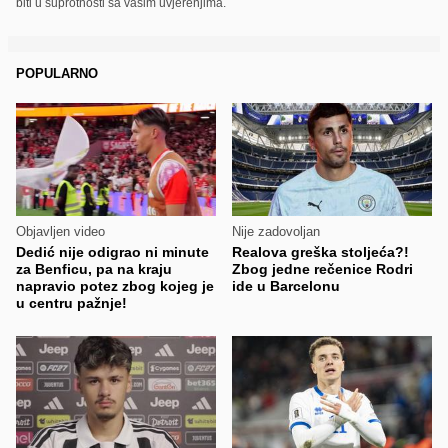
biti u suprotnosti sa vašim uvjerenjima.
POPULARNO
Objavljen video
Nije zadovoljan
Dedić nije odigrao ni minute
Realova greška stoljeća?!
za Benficu, pa na kraju
Zbog jedne rečenice Rodri
napravio potez zbog kojeg je
ide u Barcelonu
u centru pažnje!