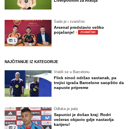
Liverpoolom za Arauja
Sada je i zvanično
Arsenal predstavio veliko
·
pojačanje!
ZVANIČNO
1
NAJČITANIJE IZ KATEGORIJE
Vratili se u Barcelonu
Flick sinoć održao sastanak, pa
trojici igrača Barcelone saopštio da
napuste pripreme
Odluka je pala
Sapunici je došao kraj: Rodri
večeras objavio gdje nastavlja
karijeru!
2