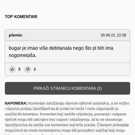
TOP KOMENTARI
plemic
30.08.22. 22:38
bugar je imao više debitanata nego što pl bih ima
nogometaša.
5
2
PRIKAŽI STRANICU KOMENTARA (2)
NAPOMENA:
Komentari odražavaju stavove njihovih autora/ica, a ne nužno
i stavove portala SportSport.ba te portal ne može i neće odgovarati za
sadržaj tih kometara. Komentari koji sadrže vrijeđanja, psovanja i vulgaran
riječnik mogu biti uklonjeni bez najave i objašnjenja, ali to ne obavezuje
SportSport.ba da obriše sve komentare koji krše pravila. Čitanjem prihvatate
mogućnost da među komentarima mogu biti pronađeni sadržaji koji mogu