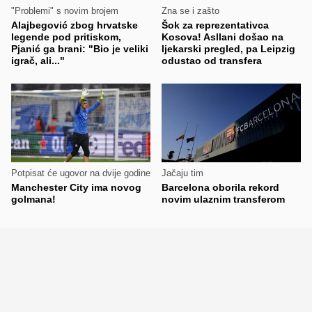
"Problemi" s novim brojem
Zna se i zašto
Alajbegović zbog hrvatske
Šok za reprezentativca
legende pod pritiskom,
Kosova! Asllani došao na
Pjanić ga brani: "Bio je veliki
ljekarski pregled, pa Leipzig
igrač, ali..."
odustao od transfera
Potpisat će ugovor na dvije godine
Jačaju tim
Manchester City ima novog
Barcelona oborila rekord
golmana!
novim ulaznim transferom