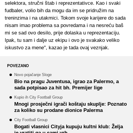
selektora, stručni štab i reprezentativce. Kao i svaki
fudbaler, volio bih da mogu da im se pridružim na
treninzima i na utakmici. Tokom svoje karijere do sada
nisam imao problema sa povredama i na nesreću baš
mi se sad ovo desilo, prije dolaska u reprezentaciju.
Ipak, tu sam i dalje uz ekipu i ovo je svakako veliko
iskustvo za mene", kazao je tada ovaj veznjak.
POVEZANO
Novo pojačanje Sloge
Bio na pragu Juventusa, igrao za Palermo, a
sada potpisao za hit bh. Premijer lige
Kupio ih City Football Group
Mnogi prosječni igrači koštaju skuplje: Poznato
za koliko su prodane dionice Palerma
City Football Group
Bogati vlasnici Cityja kupuju kultni klub: Želja
je vratiti ga u sami vrh