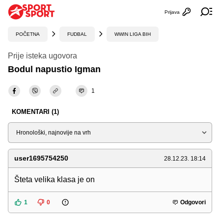
Prijava
Otvori profi
Ot
POČETNA
FUDBAL
WWIN LIGA BIH
Prije isteka ugovora
Bodul napustio Igman
1
KOMENTARI (1)
Sortiraj
user1695754250
28.12.23. 18:14
Šteta velika klasa je on
1
0
Odgovori