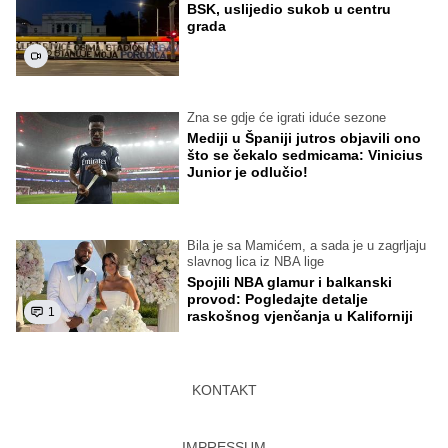
BSK, uslijedio sukob u centru
grada
Zna se gdje će igrati iduće sezone
Mediji u Španiji jutros objavili ono
što se čekalo sedmicama: Vinicius
Junior je odlučio!
Bila je sa Mamićem, a sada je u zagrljaju
slavnog lica iz NBA lige
Spojili NBA glamur i balkanski
provod: Pogledajte detalje
1
raskošnog vjenčanja u Kaliforniji
KONTAKT
IMPRESSUM