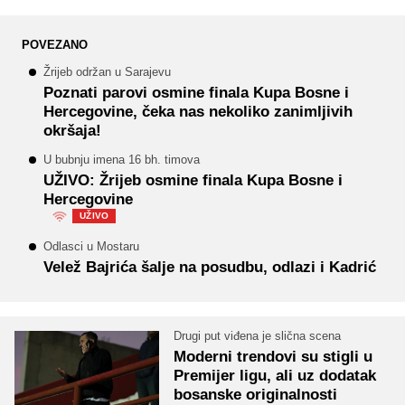
POVEZANO
Žrijeb održan u Sarajevu
Poznati parovi osmine finala Kupa Bosne i
Hercegovine, čeka nas nekoliko zanimljivih
okršaja!
U bubnju imena 16 bh. timova
UŽIVO: Žrijeb osmine finala Kupa Bosne i
Hercegovine
UŽIVO
Odlasci u Mostaru
Velež Bajrića šalje na posudbu, odlazi i Kadrić
Drugi put viđena je slična scena
Moderni trendovi su stigli u
Premijer ligu, ali uz dodatak
bosanske originalnosti