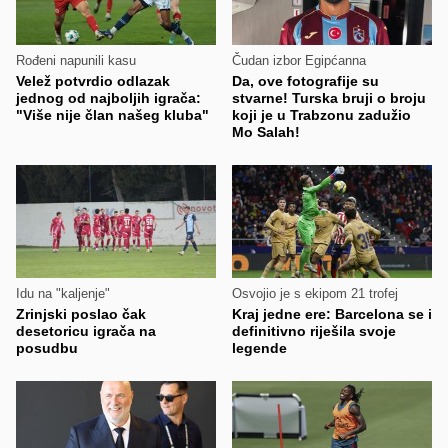
Rođeni napunili kasu
Čudan izbor Egipćanna
Velež potvrdio odlazak
Da, ove fotografije su
jednog od najboljih igrača:
stvarne! Turska bruji o broju
"Više nije član našeg kluba"
koji je u Trabzonu zadužio
Mo Salah!
Idu na "kaljenje"
Osvojio je s ekipom 21 trofej
Zrinjski poslao čak
Kraj jedne ere: Barcelona se i
desetoricu igrača na
definitivno riješila svoje
posudbu
legende