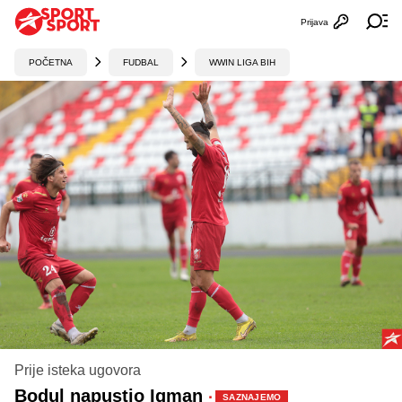
Prijava
Otvori profi
Ot
POČETNA
FUDBAL
WWIN LIGA BIH
Prije isteka ugovora
Bodul napustio Igman
·
SAZNAJEMO