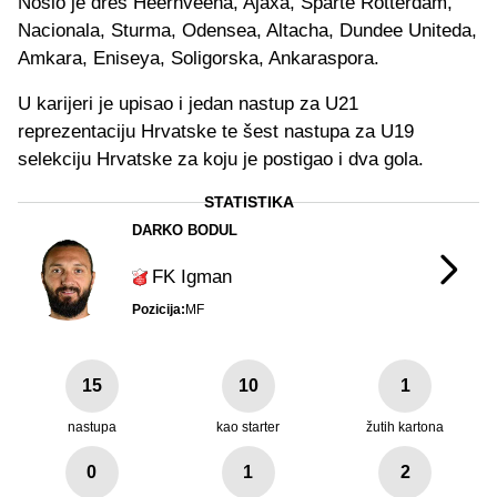
Nosio je dres Heernveena, Ajaxa, Sparte Rotterdam,
Nacionala, Sturma, Odensea, Altacha, Dundee Uniteda,
Amkara, Eniseya, Soligorska, Ankaraspora.
U karijeri je upisao i jedan nastup za U21
reprezentaciju Hrvatske te šest nastupa za U19
selekciju Hrvatske za koju je postigao i dva gola.
STATISTIKA
DARKO BODUL
FK Igman
Pozicija:
MF
15
10
1
nastupa
kao starter
žutih kartona
0
1
2