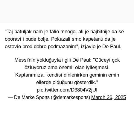
"Taj patuljak nam je falio mnogo, ali je najbitnije da se
oporavi i bude bolje. Pokazali smo kapetanu da je
ostavio brod dobro podmazanim", izjavio je De Paul.
Messi'nin yokluğuyla ilgili De Paul: "Cüceyi çok
özlüyoruz ama önemli olan iyileşmesi.
Kaptanımıza, kendisi dinlenirken geminin emin
ellerde olduğunu gösterdik."
pic.twitter.com/D3804V2jUI
March 26, 2025
— De Marke Sports (@demarkesports)