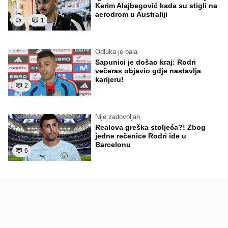
Kerim Alajbegović kada su stigli na
aerodrom u Australiji
1
Odluka je pala
Sapunici je došao kraj: Rodri
večeras objavio gdje nastavlja
karijeru!
2
Nije zadovoljan
Realova greška stoljeća?! Zbog
jedne rečenice Rodri ide u
Barcelonu
6