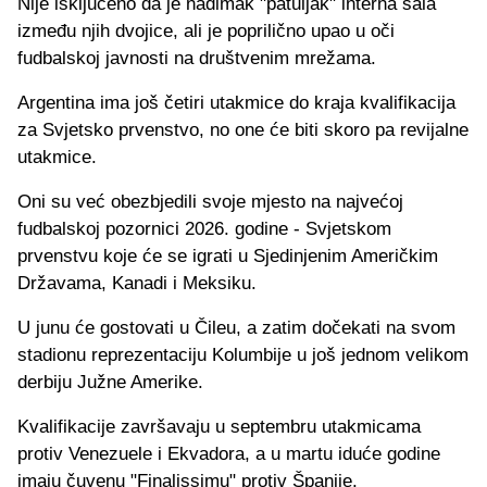
Nije isključeno da je nadimak "patuljak" interna šala
između njih dvojice, ali je poprilično upao u oči
fudbalskoj javnosti na društvenim mrežama.
Argentina ima još četiri utakmice do kraja kvalifikacija
za Svjetsko prvenstvo, no one će biti skoro pa revijalne
utakmice.
Oni su već obezbjedili svoje mjesto na najvećoj
fudbalskoj pozornici 2026. godine - Svjetskom
prvenstvu koje će se igrati u Sjedinjenim Američkim
Državama, Kanadi i Meksiku.
U junu će gostovati u Čileu, a zatim dočekati na svom
stadionu reprezentaciju Kolumbije u još jednom velikom
derbiju Južne Amerike.
Kvalifikacije završavaju u septembru utakmicama
protiv Venezuele i Ekvadora, a u martu iduće godine
imaju čuvenu "Finalissimu" protiv Španije.