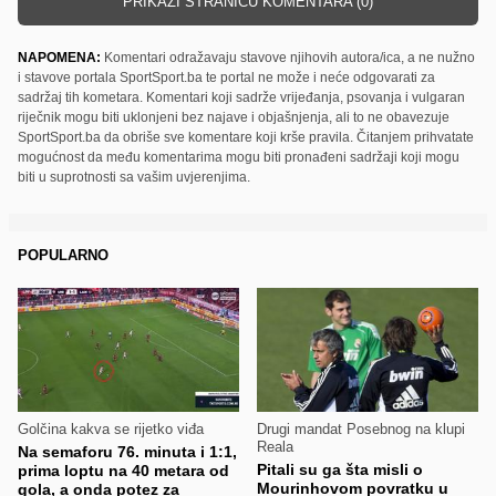
PRIKAŽI STRANICU KOMENTARA (0)
NAPOMENA:
Komentari odražavaju stavove njihovih autora/ica, a ne nužno
i stavove portala SportSport.ba te portal ne može i neće odgovarati za
sadržaj tih kometara. Komentari koji sadrže vrijeđanja, psovanja i vulgaran
riječnik mogu biti uklonjeni bez najave i objašnjenja, ali to ne obavezuje
SportSport.ba da obriše sve komentare koji krše pravila. Čitanjem prihvatate
mogućnost da među komentarima mogu biti pronađeni sadržaji koji mogu
biti u suprotnosti sa vašim uvjerenjima.
POPULARNO
Golčina kakva se rijetko viđa
Drugi mandat Posebnog na klupi
Reala
Na semaforu 76. minuta i 1:1,
Pitali su ga šta misli o
prima loptu na 40 metara od
Mourinhovom povratku u
gola, a onda potez za