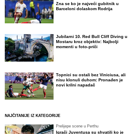
Zna se ko je najveći gubitnik u
Barceloni dolaskom Rodrija
Jubilarni 10. Red Bull Cliff Diving u
Mostaru kroz objektiv: Najbolji
momenti u foto-priči
Topnici su ostali bez Viniciusa, ali
nisu klonuli duhom: Pronađen je
novi krilni napadač
NAJČITANIJE IZ KATEGORIJE
Prelijepe scene u Perthu
Igrači Juventusa su shvatili ko je