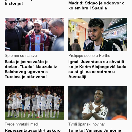
Madrid: Stigao je odgovor o
historiju!
kojem bruji Španija
Spremni su na sve
Prelijepe scene u Perthu
Sada je jasno zašto je
Igrači Juventusa su shvatili
došao: "Luda" klauzula iz
ko je Kerim Alajbegović kada
Salahovog ugovora s
su stigli na aerodrom u
Turcima je otkrivena!
Australiji
Tvrde hrvatski mediji
Tvrdi španski novinar
Reprezentativac BiH uskoro
To je to! Vinicius Junior je