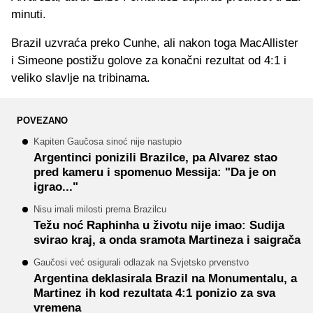
minuti.
Brazil uzvraća preko Cunhe, ali nakon toga MacAllister
i Simeone postižu golove za konačni rezultat od 4:1 i
veliko slavlje na tribinama.
POVEZANO
Kapiten Gaučosa sinoć nije nastupio
Argentinci ponizili Brazilce, pa Alvarez stao
pred kameru i spomenuo Messija: "Da je on
igrao..."
Nisu imali milosti prema Brazilcu
Težu noć Raphinha u životu nije imao: Sudija
svirao kraj, a onda sramota Martineza i saigrača
Gaučosi već osigurali odlazak na Svjetsko prvenstvo
Argentina deklasirala Brazil na Monumentalu, a
Martinez ih kod rezultata 4:1 ponizio za sva
vremena