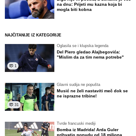
na dnu: Prijeti mu kazna koja bi
mogla biti kobna
NAJČITANIJE IZ KATEGORIJE
Oglasila se i klupska legenda
Del Piero gledao Alajbegovića:
"Mislim da za tim nema potrebe"
1
Glavni sudija ne popušta
Musić ne želi nastaviti meč dok se
ne isprazne tribine!
31
Tvrde francuski mediji
Bomba iz Madrida! Arda Guler
prihvatio ponudu od 18 miliona