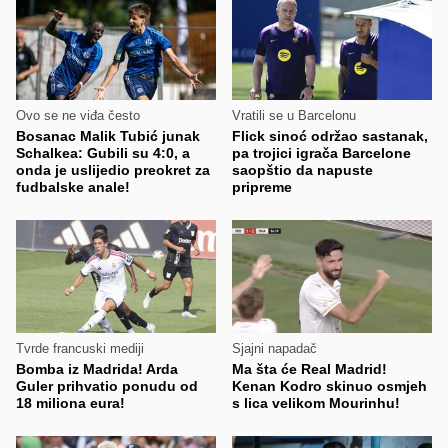
Ovo se ne viđa često
Vratili se u Barcelonu
Bosanac Malik Tubić junak
Flick sinoć održao sastanak,
Schalkea: Gubili su 4:0, a
pa trojici igrača Barcelone
onda je uslijedio preokret za
saopštio da napuste
fudbalske anale!
pripreme
Tvrde francuski mediji
Sjajni napadač
Bomba iz Madrida! Arda
Ma šta će Real Madrid!
Guler prihvatio ponudu od
Kenan Kodro skinuo osmjeh
18 miliona eura!
s lica velikom Mourinhu!