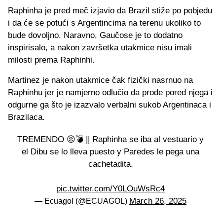
Raphinha je pred meč izjavio da Brazil stiže po pobjedu
i da će se potući s Argentincima na terenu ukoliko to
bude dovoljno. Naravno, Gaučose je to dodatno
inspirisalo, a nakon završetka utakmice nisu imali
milosti prema Raphinhi.
Martinez je nakon utakmice čak fizički nasrnuo na
Raphinhu jer je namjerno odlučio da prođe pored njega i
odgurne ga što je izazvalo verbalni sukob Argentinaca i
Brazilaca.
TREMENDO 😡💣 || Raphinha se iba al vestuario y
el Dibu se lo lleva puesto y Paredes le pega una
cachetadita.
pic.twitter.com/Y0LOuWsRc4
March 26, 2025
— Ecuagol (@ECUAGOL)