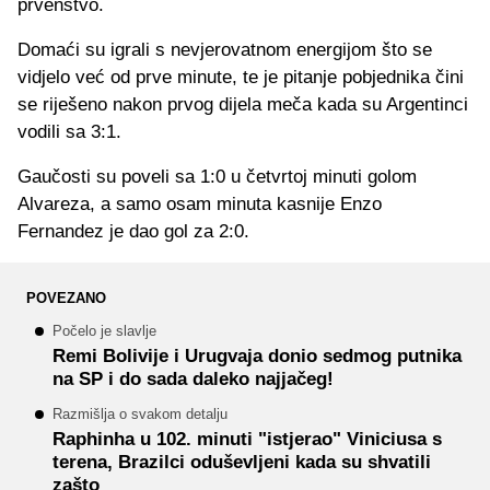
prvenstvo.
Domaći su igrali s nevjerovatnom energijom što se
vidjelo već od prve minute, te je pitanje pobjednika čini
se riješeno nakon prvog dijela meča kada su Argentinci
vodili sa 3:1.
Gaučosti su poveli sa 1:0 u četvrtoj minuti golom
Alvareza, a samo osam minuta kasnije Enzo
Fernandez je dao gol za 2:0.
POVEZANO
Počelo je slavlje
Remi Bolivije i Urugvaja donio sedmog putnika
na SP i do sada daleko najjačeg!
Razmišlja o svakom detalju
Raphinha u 102. minuti "istjerao" Viniciusa s
terena, Brazilci oduševljeni kada su shvatili
zašto