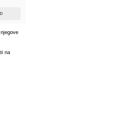
ED
 njegove
ti na