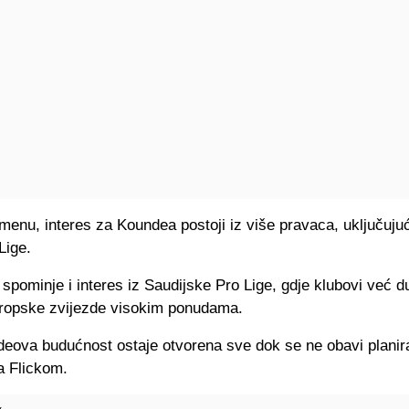
enu, interes za Koundea postoji iz više pravaca, uključuju
Lige.
spominje i interes iz Saudijske Pro Lige, gdje klubovi već d
uropske zvijezde visokim ponudama.
deova budućnost ostaje otvorena sve dok se ne obavi planir
a Flickom.