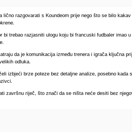
ra lično razgovarati s Koundeom prije nego što se bilo kakav 
okrene.
r bi trebao razjasniti ulogu koju bi francuski fudbaler imao
e.
traju da je komunikacija između trenera i igrača ključna pri
elikih odluka.
eli izbjeći brze poteze bez detaljne analize, posebno kada s
zivci.
ati završnu riječ, što znači da se ništa neće desiti bez njeg