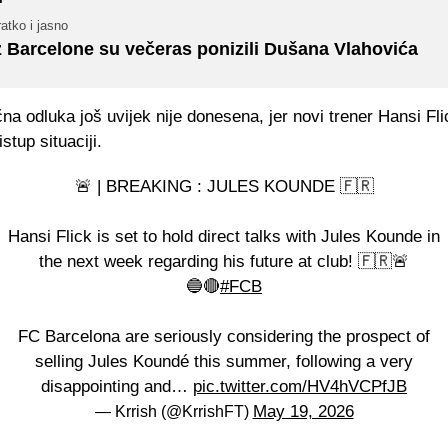
atko i jasno
z Barcelone su večeras ponizili Dušana Vlahovića
na odluka još uvijek nije donesena, jer novi trener Hansi Fl
istup situaciji.
🚨 | BREAKING : JULES KOUNDE 🇫🇷
Hansi Flick is set to hold direct talks with Jules Kounde in
the next week regarding his future at club! 🇫🇷🚨
🔵🔴
#FCB
FC Barcelona are seriously considering the prospect of
selling Jules Koundé this summer, following a very
disappointing and…
pic.twitter.com/HV4hVCPfJB
May 19, 2026
— Krrish (@KrrishFT)