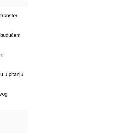
transfer
 u budućem
je
u u pitanju
ovog