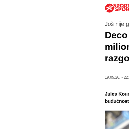
Još nije 
Deco 
milio
razgo
19.05.26. - 22
Jules Koun
budućnosti