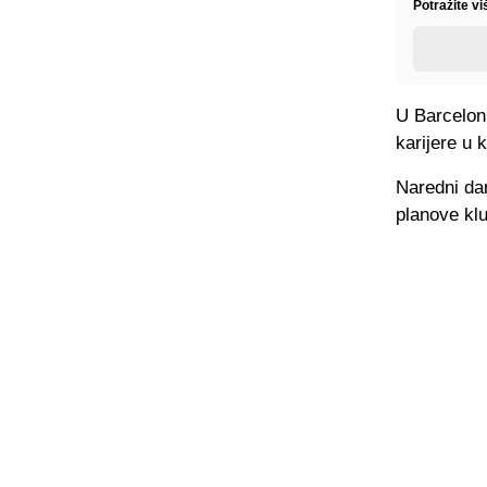
Potražite vi
U Barceloni
karijere u 
Naredni dan
planove kl