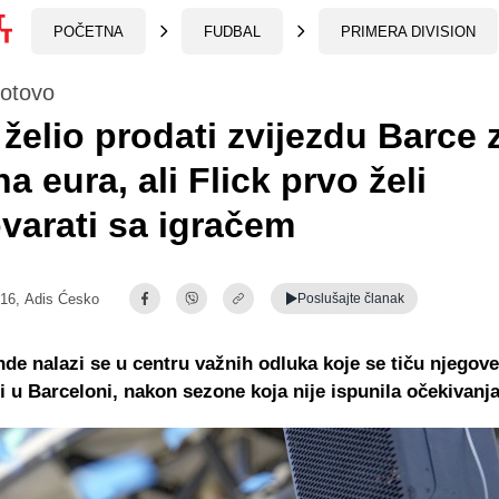
POČETNA
FUDBAL
PRIMERA DIVISION
gotovo
želio prodati zvijezdu Barce 
na eura, ali Flick prvo želi
varati sa igračem
:16,
Adis Ćesko
Poslušajte
članak
de nalazi se u centru važnih odluka koje se tiču njegove
 u Barceloni, nakon sezone koja nije ispunila očekivanja