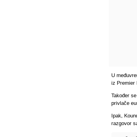
U međuvrem
iz Premier 
Također se 
privlače e
Ipak, Koun
razgovor s