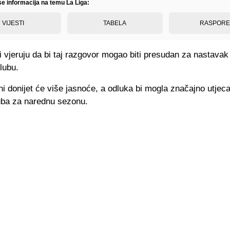
še informacija na temu La Liga:
VIJESTI
TABELA
RASPOR
 vjeruju da bi taj razgovor mogao biti presudan za nastavak
klubu.
i donijet će više jasnoće, a odluka bi mogla značajno utjeca
uba za narednu sezonu.