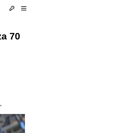
Otvori profil
Otvori meni
za 70
.