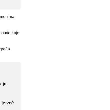
 imenima
ponude koje
igrača
 je
 je već