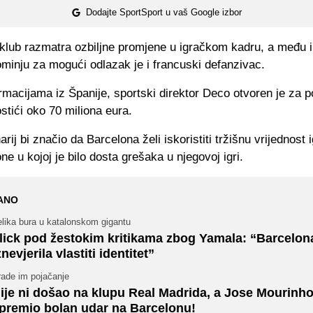
Dodajte SportSport u vaš Google izbor
 klub razmatra ozbiljne promjene u igračkom kadru, a među
minju za mogući odlazak je i francuski defanzivac.
macijama iz Španije, sportski direktor Deco otvoren je za 
stići oko 70 miliona eura.
rij bi značio da Barcelona želi iskoristiti tržišnu vrijednost 
e u kojoj je bilo dosta grešaka u njegovoj igri.
ANO
elika bura u katalonskom gigantu
lick pod žestokim kritikama zbog Yamala: “Barcelona
znevjerila vlastiti identitet”
rade im pojačanje
ije ni došao na klupu Real Madrida, a Jose Mourinho
premio bolan udar na Barcelonu!