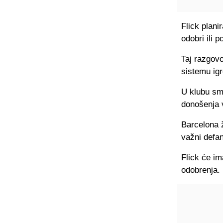
Flick plani
odobri ili p
Taj razgovo
sistemu igr
U klubu sma
donošenja v
Barcelona ž
važni defan
Flick će im
odobrenja.