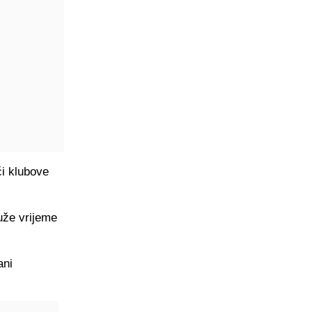
ći klubove
uže vrijeme
ani