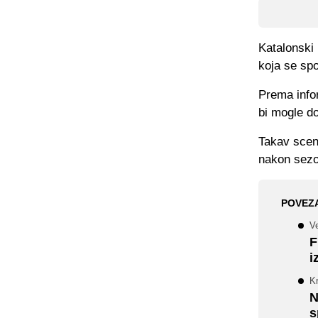
Katalonski
koja se spo
Prema infor
bi mogle do
Takav scena
nakon sezon
POVEZ
V
F
i
K
N
s