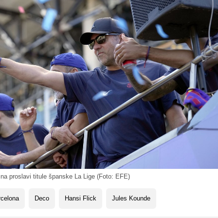
na proslavi titule španske La Lige (Foto: EFE)
rcelona
Deco
Hansi Flick
Jules Kounde