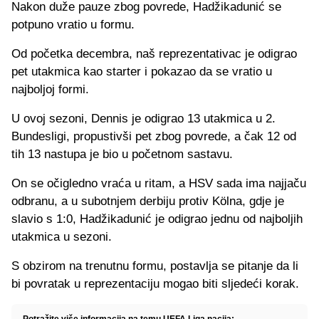
Nakon duže pauze zbog povrede, Hadžikadunić se
potpuno vratio u formu.
Od početka decembra, naš reprezentativac je odigrao
pet utakmica kao starter i pokazao da se vratio u
najboljoj formi.
U ovoj sezoni, Dennis je odigrao 13 utakmica u 2.
Bundesligi, propustivši pet zbog povrede, a čak 12 od
tih 13 nastupa je bio u početnom sastavu.
On se očigledno vraća u ritam, a HSV sada ima najjaču
odbranu, a u subotnjem derbiju protiv Kölna, gdje je
slavio s 1:0, Hadžikadunić je odigrao jednu od najboljih
utakmica u sezoni.
S obzirom na trenutnu formu, postavlja se pitanje da li
bi povratak u reprezentaciju mogao biti sljedeći korak.
Potražite više informacija na temu UEFA Liga nacija: