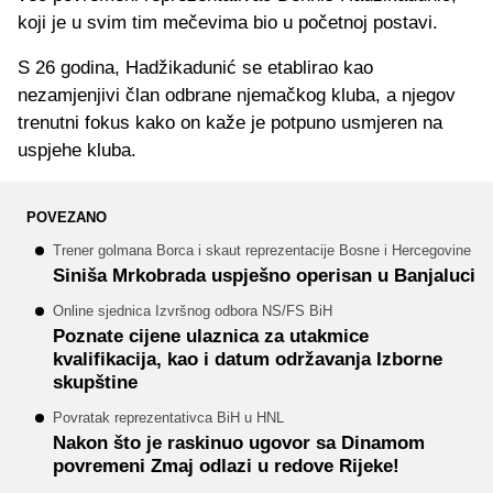
koji je u svim tim mečevima bio u početnoj postavi.
S 26 godina, Hadžikadunić se etablirao kao
nezamjenjivi član odbrane njemačkog kluba, a njegov
trenutni fokus kako on kaže je potpuno usmjeren na
uspjehe kluba.
POVEZANO
Trener golmana Borca i skaut reprezentacije Bosne i Hercegovine
Siniša Mrkobrada uspješno operisan u Banjaluci
Online sjednica Izvršnog odbora NS/FS BiH
Poznate cijene ulaznica za utakmice
kvalifikacija, kao i datum održavanja Izborne
skupštine
Povratak reprezentativca BiH u HNL
Nakon što je raskinuo ugovor sa Dinamom
povremeni Zmaj odlazi u redove Rijeke!