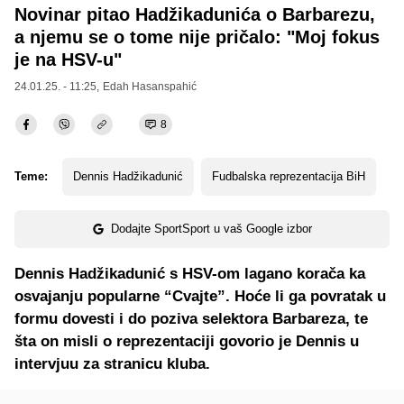
Novinar pitao Hadžikadunića o Barbarezu,
a njemu se o tome nije pričalo: "Moj fokus
je na HSV-u"
24.01.25. - 11:25,
Edah Hasanspahić
8
Teme:
Dennis Hadžikadunić
Fudbalska reprezentacija BiH
Dodajte SportSport u vaš Google izbor
Dennis Hadžikadunić s HSV-om lagano korača ka
osvajanju popularne “Cvajte”. Hoće li ga povratak u
formu dovesti i do poziva selektora Barbareza, te
šta on misli o reprezentaciji govorio je Dennis u
intervjuu za stranicu kluba.