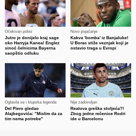
Očekivan potez
Novo pojačanje
Jutro je donijelo kraj sage
Kakva 'bomba' iz Banjaluke!
oko Harryja Kanea! Englez
U Borac stiže veznjak koji je
sinoć čelnicima Bayerna
ostavio traga u Evropi
saopštio odluku
Oglasila se i klupska legenda
Nije zadovoljan
Del Piero gledao
Realova greška stoljeća?!
Alajbegovića: "Mislim da za
Zbog jedne rečenice Rodri
tim nema potrebe"
ide u Barcelonu