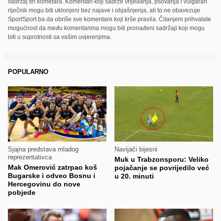
sadržaj tih kometara. Komentari koji sadrže vrijeđanja, psovanja i vulgaran
riječnik mogu biti uklonjeni bez najave i objašnjenja, ali to ne obavezuje
SportSport.ba da obriše sve komentare koji krše pravila. Čitanjem prihvatate
mogućnost da među komentarima mogu biti pronađeni sadržaji koji mogu
biti u suprotnosti sa vašim uvjerenjima.
POPULARNO
Sjajna predstava mladog
Navijači bijesni
reprezentativca
Muk u Trabzonsporu: Veliko
Mak Omerović zatrpao koš
pojačanje se povrijedilo već
Bugarske i odveo Bosnu i
u 20. minuti
Hercegovinu do nove
pobjede