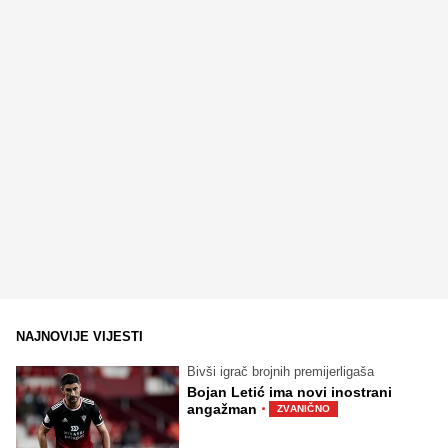
NAJNOVIJE VIJESTI
Bivši igrač brojnih premijerligaša
Bojan Letić ima novi inostrani
·
angažman
ZVANIČNO