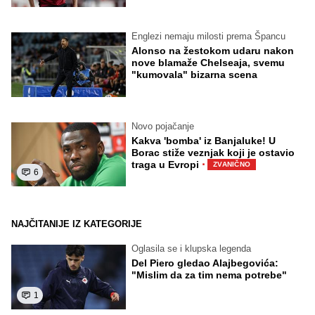
Englezi nemaju milosti prema Špancu
Alonso na žestokom udaru nakon
nove blamaže Chelseaja, svemu
"kumovala" bizarna scena
Novo pojačanje
Kakva 'bomba' iz Banjaluke! U
Borac stiže veznjak koji je ostavio
·
traga u Evropi
ZVANIČNO
6
NAJČITANIJE IZ KATEGORIJE
Oglasila se i klupska legenda
Del Piero gledao Alajbegovića:
"Mislim da za tim nema potrebe"
1