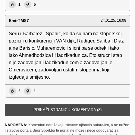
1
5
EmirTM87
24.01.25. 16:08
Seru i Barbarez i Spahic, ko da su nam na stoperskoj
poziciji u konkurenciji VAN dijk, Rudiger, Saliba i Diaz
a ne Barisic, Muharemovic i slicni pa se odrekli tako
lako Ahmedhodzica i Hadzikadunica. Eto strucni stab
nije zadovoljan Hadzikadunicem a zadovoljan je
Omerovicem, zadovoljan ostalim stoperima koji
izgledaju smijesno.
3
1
PRIKAŽI STRANICU KOMENTARA (8)
NAPOMENA:
Komentari odražavaju stavove njihovih autora/ica, a ne nužno
i stavove portala SportSport.ba te portal ne može i neće odgovarati za