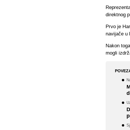
Reprezentac
direktnog 
Prvo je Har
navijače u
Nakon toga 
mogli izdr
POVEZ
N
M
d
Uz
D
p
Sj