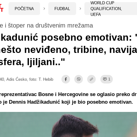
WORLD CUP
POČETNA
FUDBAL
QUALIFICATION,
UEFA
se i štoper na društvenim mrežama
kadunić posebno emotivan: "
nešto neviđeno, tribine, navija
era, ljiljani.."
:40,
Adis Ćesko
, foto: T. Hebib
1
reprezentativac Bosne i Hercegovine se oglasio preko d
o je Dennis Hadžikadunić koji je bio posebno emotivan.