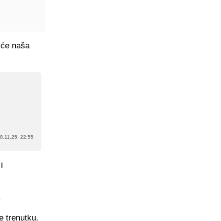
k će naša
8.11.25. 22:55
i
.
e trenutku.