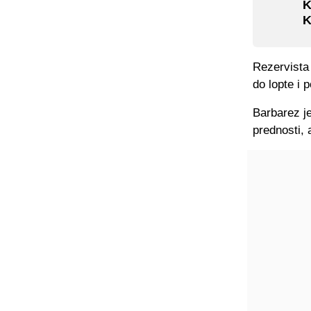
K
K
Rezervista 
do lopte i 
Barbarez je
prednosti, a