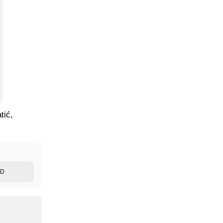
tić,
ED