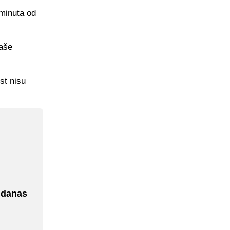
 minuta od
naše
st nisu
 danas