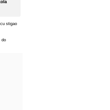
kola
rcu stigao
i do