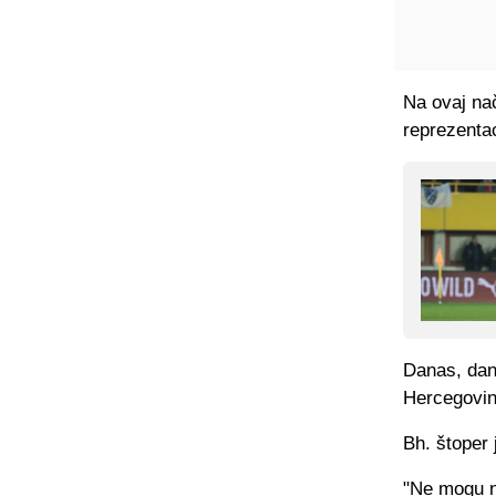
Na ovaj nač
reprezentac
Danas, dan
Hercegovine
Bh. štoper 
"Ne mogu n