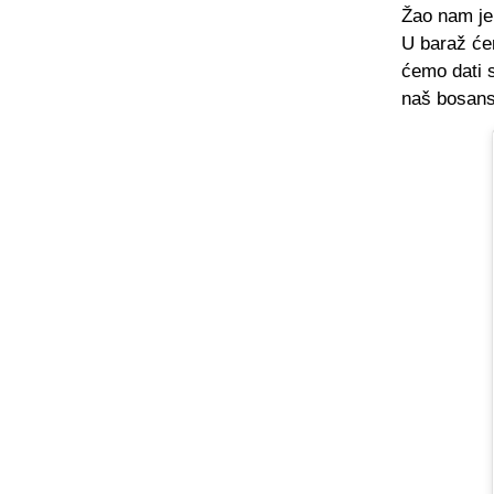
Žao nam je
U baraž će
ćemo dati 
naš bosans