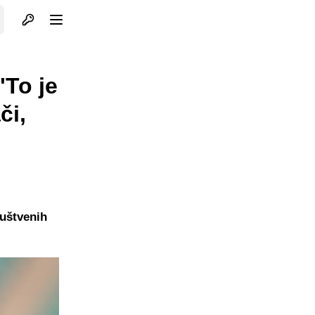
Otvori profil
Otvori meni
To je
či,
ruštvenih