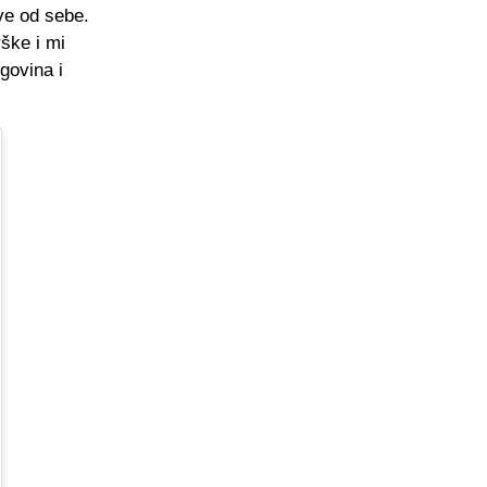
ve od sebe.
ške i mi
govina i