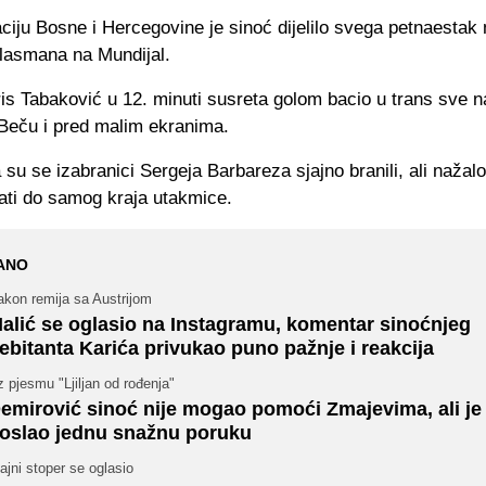
iju Bosne i Hercegovine je sinoć dijelilo svega petnaestak
plasmana na Mundijal.
is Tabaković u 12. minuti susreta golom bacio u trans sve 
 Beču i pred malim ekranima.
su se izabranici Sergeja Barbareza sjajno branili, ali nažalo
žati do samog kraja utakmice.
ANO
akon remija sa Austrijom
alić se oglasio na Instagramu, komentar sinoćnjeg
ebitanta Karića privukao puno pažnje i reakcija
 pjesmu "Ljiljan od rođenja"
emirović sinoć nije mogao pomoći Zmajevima, ali je
oslao jednu snažnu poruku
ajni stoper se oglasio