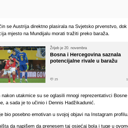
in se Austrija direktno plasirala na Svjetsko prvenstvo, do
ija mjesto na Mundijalu morati tražiti preko baraža.
Žrijeb je 20. novembra
Bosna i Hercegovina saznala
potencijalne rivale u baražu
25
1
 nakon utakmice su se oglasili mnogi reprezentativci Bosne 
, a sada je to učinio i Dennis Hadžikadunić.
je bio posebno emotivan u svojoj objavi na Instagram profilu
išta da napišem da prenesem taj osjećaj bola i tuge u ovom