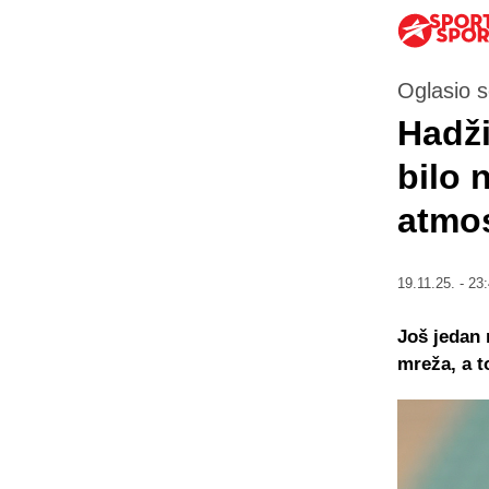
Oglasio 
Hadži
bilo 
atmosf
19.11.25. - 23
Još jedan 
mreža, a t