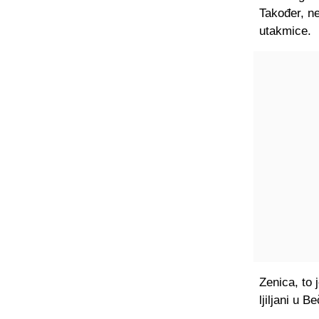
Također, n
utakmice.
Zenica, to j
ljiljani u B