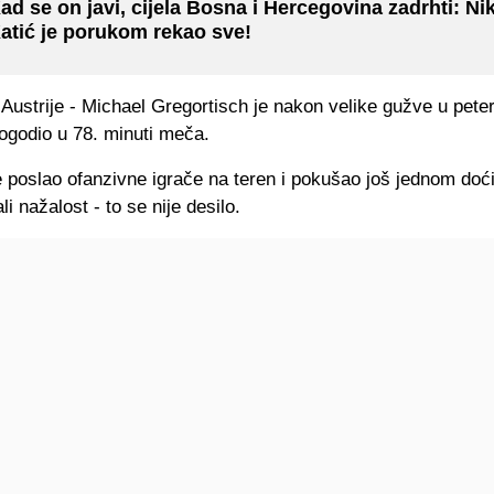
ad se on javi, cijela Bosna i Hercegovina zadrhti: Ni
atić je porukom rekao sve!
Austrije - Michael Gregortisch je nakon velike gužve u pete
pogodio u 78. minuti meča.
 poslao ofanzivne igrače na teren i pokušao još jednom doć
li nažalost - to se nije desilo.