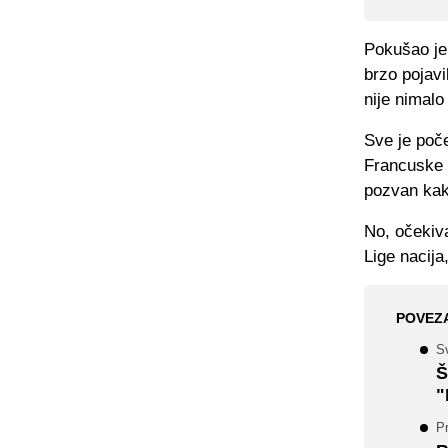
Pokušao je 
brzo pojav
nije nimalo
Sve je poč
Francuske p
pozvan kak
No, očekiva
Lige nacija,
POVEZ
S
Š
"
P