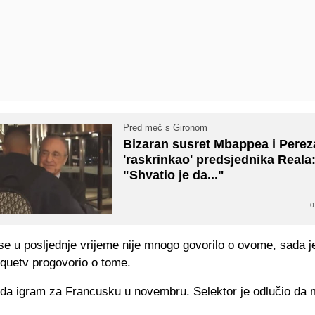
Pred meč s Gironom
Bizaran susret Mbappea i Perez
'raskrinkao' predsjednika Reala
"Shvatio je da..."
0
se u posljednje vrijeme nije mnogo govorilo o ovome, sada 
liquetv progovorio o tome.
 da igram za Francusku u novembru. Selektor je odlučio da 