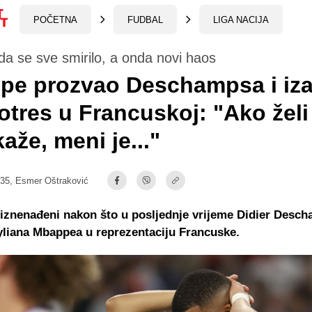
POČETNA
FUDBAL
LIGA NACIJA
 da se sve smirilo, a onda novi haos
pe prozvao Deschampsa i iz
otres u Francuskoj: "Ako želi
aže, meni je..."
:35,
Esmer Oštraković
i iznenađeni nakon što u posljednje vrijeme Didier Desch
liana Mbappea u reprezentaciju Francuske.