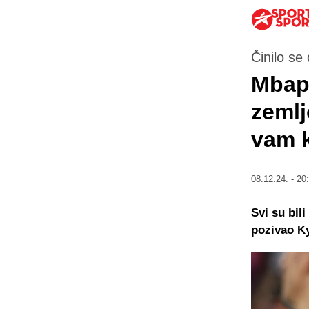
Činilo se
Mbap
zemlj
vam k
08.12.24. - 20
Svi su bil
pozivao Ky