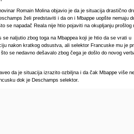
ovinar Romain Molina objavio je da je situacija drastično dr
eschamps želi predstaviti i da on i Mbappe uopšte nemaju 
to se napadač Reala nije htio pojaviti na okupljanju prošlog
e naljutio zbog toga na Mbappea koji je htio da se vrati u
iju nakon kratkog odsustva, ali selektor Francuske mu je p
 što se nedavno dešavalo zbog čega je došlo do novog verb
aveo da je situacija izrazito ozbiljna i da čak Mbappe više ne
ancusku dok je Deschamps selektor.