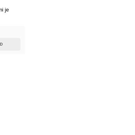
i je
ED