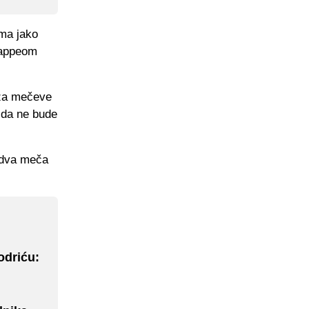
ima jako
bappeom
 za mečeve
 da ne bude
a dva meča
odriću: