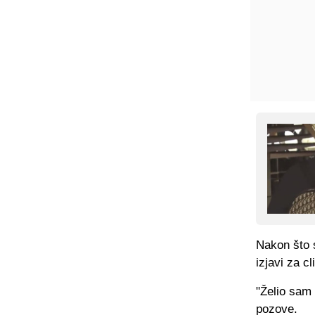
Nakon što 
izjavi za c
"Želio sam
pozove.