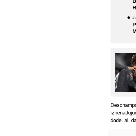
B
R
J
P
M
Deschamps 
iznenađujuć
dođe, ali d