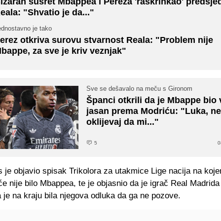
izaran susret Mbappea i Pereza 'raskrinkao' predsje
eala: "Shvatio je da..."
ednostavno je tako
erez otkriva surovu stvarnost Reala: "Problem nije
bappe, za sve je kriv veznjak"
Sve se dešavalo na meču s Gironom
Španci otkrili da je Mbappe bi
jasan prema Modriću: "Luka, n
oklijevaj da mi..."
5
0
je objavio spisak Trikolora za utakmice Lige nacija na koj
e nije bilo Mbappea, te je objasnio da je igrač Real Madrida
a je na kraju bila njegova odluka da ga ne pozove.