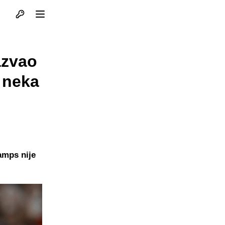
Otvori profil
Otvori meni
azvao
 neka
amps nije