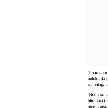
"Imao sam 
odluka da g
raspolagan
"Neću se ra
htio doći 
njemu pišu