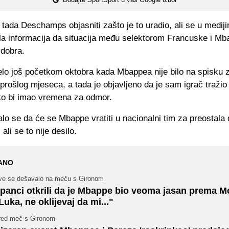
tada Deschamps objasniti zašto je to uradio, ali se u medij
ila informacija da situacija među selektorom Francuske i M
 dobra.
elo još početkom oktobra kada Mbappea nije bilo na spisku
rošlog mjeseca, a tada je objavljeno da je sam igrač tražio
o bi imao vremena za odmor.
lo se da će se Mbappe vratiti u nacionalni tim za preostal
 ali se to nije desilo.
ANO
ve se dešavalo na meču s Gironom
panci otkrili da je Mbappe bio veoma jasan prema M
Luka, ne oklijevaj da mi..."
red meč s Gironom