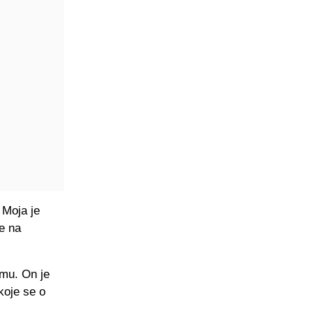
 Moja je
e na
emu. On je
koje se o