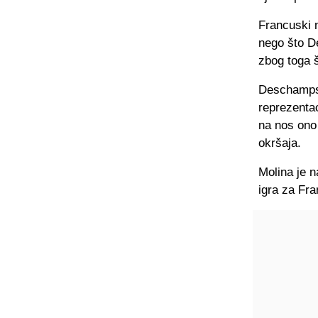
Francuski n
nego što D
zbog toga š
Deschamps s
reprezentac
na nos ono
okršaja.
Molina je n
igra za Fr