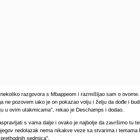
nekoliko razgovora s Mbappeom i razmišljao sam o ovome.
a ne pozovem iako je on pokazao volju i želju da dođe i bud
ju u ovim utakmicama", rekao je Deschamps i dodao.
spravljati s vama dalje i ovako je najbolje da završimo tu t
i njegov nedolazak nema nikakve veze sa stvarima i temama 
 prethodnih sedmica".