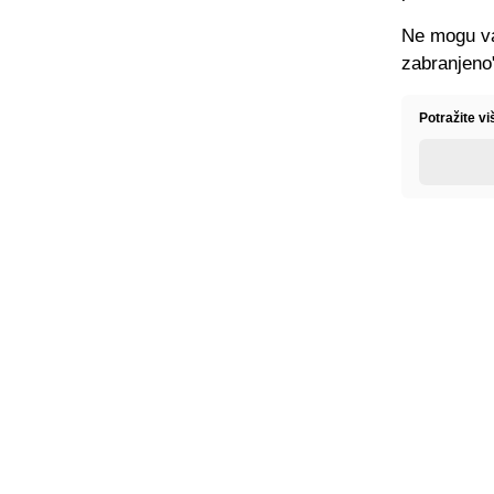
Ne mogu va
zabranjeno
Potražite v