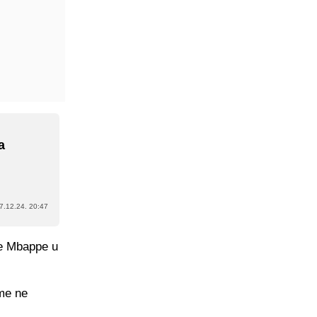
a
:
7.12.24. 20:47
je Mbappe u
me ne