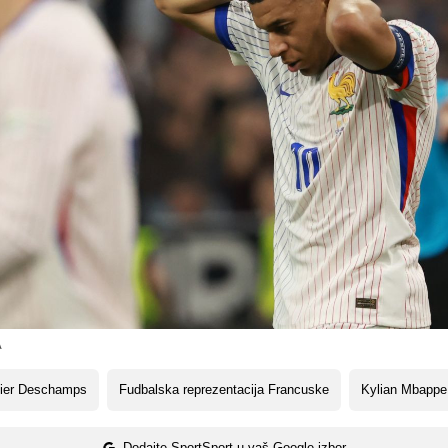
A
dier Deschamps
Fudbalska reprezentacija Francuske
Kylian Mbappe
Dodajte SportSport u vaš Google izbor