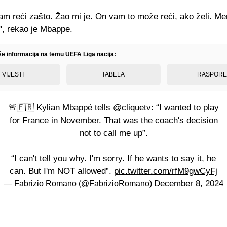
m reći zašto. Žao mi je. On vam to može reći, ako želi. Men
", rekao je Mbappe.
iše informacija na temu UEFA Liga nacija:
VIJESTI
TABELA
RASPOR
🚨🇫🇷 Kylian Mbappé tells
@cliquetv
: “I wanted to play
for France in November. That was the coach's decision
not to call me up”.
“I can't tell you why. I'm sorry. If he wants to say it, he
can. But I'm NOT allowed”.
pic.twitter.com/rfM9gwCyFj
December 8, 2024
— Fabrizio Romano (@FabrizioRomano)