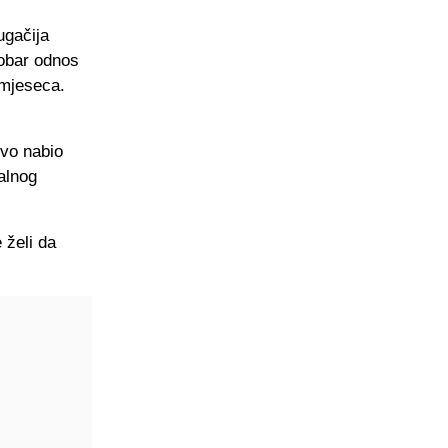
ugačija
dobar odnos
 mjeseca.
rvo nabio
alnog
 želi da