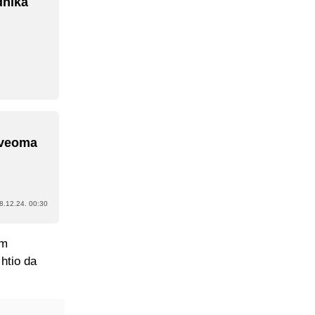
dnika
o veoma
e
8.12.24. 00:30
em
 htio da