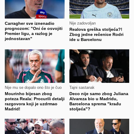
Carragher sve iznenadio
Nije zadovoljan
prognozom: "Oni će osvojiti
Realova greška stoljeća?!
Premier ligu, a razlog je
Zbog jedne rečenice Rodri
jednostavan"
ide u Barcelonu
Nije mu se dopalo ono što je čuo
Tajni sastanak
Mourinho bijesan zbog
Deco nije samo zbog Juliana
poteza Reala: Procurili detalji
Alvareza bio u Madridu,
razgovora koji je uzdrmao
Barcelona sprema "krađu
Madrid!
stoljeća"?