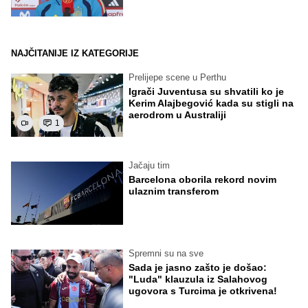
NAJČITANIJE IZ KATEGORIJE
Prelijepe scene u Perthu
Igrači Juventusa su shvatili ko je
Kerim Alajbegović kada su stigli na
aerodrom u Australiji
1
Jačaju tim
Barcelona oborila rekord novim
ulaznim transferom
Spremni su na sve
Sada je jasno zašto je došao:
"Luda" klauzula iz Salahovog
ugovora s Turcima je otkrivena!