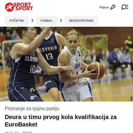
Prijava
Otvori profi
Ot
POČETNA
FUDBAL
NERAZVRSTANO
Priznanje za sjajnu partiju
Deura u timu prvog kola kvalifikacija za
EuroBasket