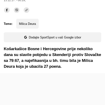
15.11.17. - 00:28,
Teme:
Milica Deura
Dodajte SportSport u vaš Google izbor
Košarkašice Bosne i Hercegovine prije nekoliko
dana su slavile pobjedu u Skenderiji protiv Slovačke
sa 79:67, a najefikasnija u bh. timu bila je Milica
Deura koja je ubacila 27 poena.