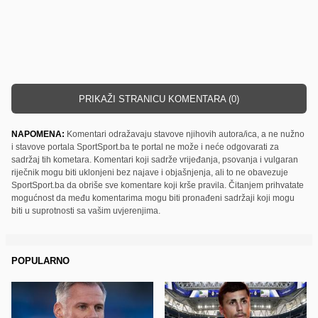
PRIKAŽI STRANICU KOMENTARA (0)
NAPOMENA:
Komentari odražavaju stavove njihovih autora/ica, a ne nužno
i stavove portala SportSport.ba te portal ne može i neće odgovarati za
sadržaj tih kometara. Komentari koji sadrže vrijeđanja, psovanja i vulgaran
riječnik mogu biti uklonjeni bez najave i objašnjenja, ali to ne obavezuje
SportSport.ba da obriše sve komentare koji krše pravila. Čitanjem prihvatate
mogućnost da među komentarima mogu biti pronađeni sadržaji koji mogu
biti u suprotnosti sa vašim uvjerenjima.
POPULARNO