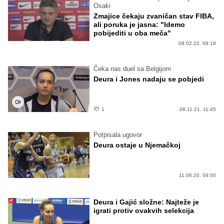
Osaki
Zmajice čekaju zvaničan stav FIBA,
ali poruka je jasna: "Idemo
pobijediti u oba meča"
09.02.22. 09:18
Čeka nas duel sa Belgijom
Deura i Jones nadaju se pobjedi
1
08.11.21. 11:45
Potpisala ugovor
Deura ostaje u Njemačkoj
11.06.20. 09:00
Deura i Gajić složne: Najteže je
igrati protiv ovakvih selekcija