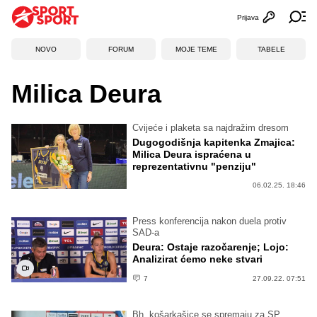
Prijava
Otvori profi
Ot
NOVO
FORUM
MOJE TEME
TABELE
Milica Deura
Cvijeće i plaketa sa najdražim dresom
Dugogodišnja kapitenka Zmajica:
Milica Deura ispraćena u
reprezentativnu "penziju"
06.02.25. 18:46
Press konferencija nakon duela protiv
SAD-a
Deura: Ostaje razočarenje; Lojo:
Analizirat ćemo neke stvari
7
27.09.22. 07:51
Bh. košarkašice se spremaju za SP