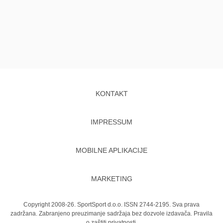
KONTAKT
IMPRESSUM
MOBILNE APLIKACIJE
MARKETING
Copyright 2008-26. SportSport d.o.o. ISSN 2744-2195. Sva prava
zadržana. Zabranjeno preuzimanje sadržaja bez dozvole izdavača.
Pravila
o zaštiti privatnosti.