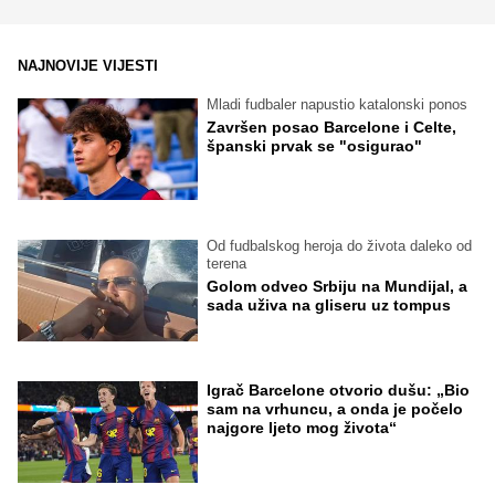
NAJNOVIJE VIJESTI
Mladi fudbaler napustio katalonski ponos
Završen posao Barcelone i Celte,
španski prvak se "osigurao"
Od fudbalskog heroja do života daleko od
terena
Golom odveo Srbiju na Mundijal, a
sada uživa na gliseru uz tompus
Igrač Barcelone otvorio dušu: „Bio
sam na vrhuncu, a onda je počelo
najgore ljeto mog života“