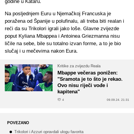
godine u Kataru.
Na posljednjem Euru u Njemačkoj Francuska je
poražena od Španije u polufinalu, ali treba biti realan i
reći da su Trikolori igrali jako loše. Glavne zvijezde
poput Kyliana Mbappea i Antoinea Griezmanna nisu
ličile na sebe, bile su totalno izvan forme, a to je bio
slučaj i u mečevima nakon Eura.
Kritike za zvijezdu Reala
Mbappe večeras ponižen:
"Sramota je to što je rekao.
Ovo nisu riječi vođe i
kapitena"
4
09.09.24. 21:31
POVEZANO
Trikolori i Azzuri opravdali ulogu favorita