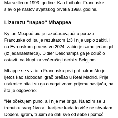
Marseilleom 1993. godine. Kao fudbaler Francuske
slavio je naslov svjetskog prvaka 1998. godine.
Lizarazu "napao" Mbappea
Kylian Mbappé bio je razočaravajući u porazu
Francuske od Italije rezultatom 1:3 i nije uspio zabiti. I
na Evropskom prvenstvu 2024. zabio je samo jedan gol
(iz jedanaesterca). Didier Deschamps ga je odlučio
ostaviti na klupi za večerašnji derbi s Belgijom.
Mbappe se vratio u Francusku prvi put nakon što je
ljetos kao slobodan igrač prešao u Real Madrid. Prije
utakmice pitali su ga o negativnom prijemu navijača, na
šta je odgovorio:
"Ne očekujem puno, a i nije me briga. Nalazim se u
trenutku svog života i karijere kada to više ne shvatam.
Dođem, igram, trudim se dati sve od sebe i pomoći