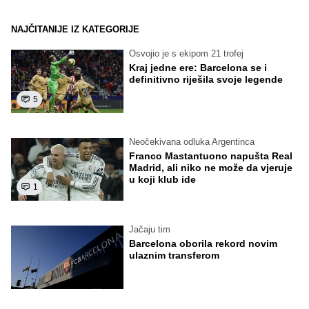
NAJČITANIJE IZ KATEGORIJE
Osvojio je s ekipom 21 trofej
Kraj jedne ere: Barcelona se i
definitivno riješila svoje legende
5
Neočekivana odluka Argentinca
Franco Mastantuono napušta Real
Madrid, ali niko ne može da vjeruje
u koji klub ide
1
Jačaju tim
Barcelona oborila rekord novim
ulaznim transferom