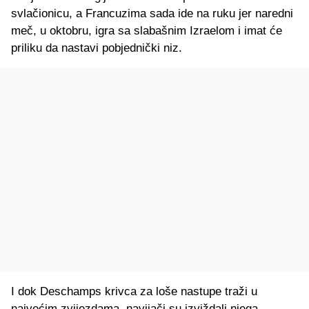
svlačionicu, a Francuzima sada ide na ruku jer naredni
meč, u oktobru, igra sa slabašnim Izraelom i imat će
priliku da nastavi pobjednički niz.
I dok Deschamps krivca za loše nastupe traži u
najvećim zvijezdama, navijači su izviždali njega.