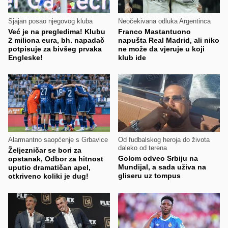
Sjajan posao njegovog kluba
Neočekivana odluka Argentinca
Već je na pregledima! Klubu
Franco Mastantuono
2 miliona eura, bh. napadač
napušta Real Madrid, ali niko
potpisuje za bivšeg prvaka
ne može da vjeruje u koji
Engleske!
klub ide
Alarmantno saopćenje s Grbavice
Od fudbalskog heroja do života
daleko od terena
Željezničar se bori za
Golom odveo Srbiju na
opstanak, Odbor za hitnost
Mundijal, a sada uživa na
uputio dramatičan apel,
gliseru uz tompus
otkriveno koliki je dug!