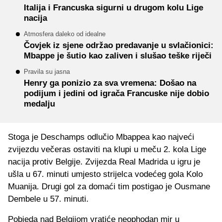
Italija i Francuska sigurni u drugom kolu Lige
nacija
Atmosfera daleko od idealne
Čovjek iz sjene održao predavanje u svlačionici:
Mbappe je šutio kao zaliven i slušao teške riječi
Pravila su jasna
Henry ga ponizio za sva vremena: Došao na
podijum i jedini od igrača Francuske nije dobio
medalju
Stoga je Deschamps odlučio Mbappea kao najveći
zvijezdu večeras ostaviti na klupi u meču 2. kola Lige
nacija protiv Belgije. Zvijezda Real Madrida u igru je
ušla u 67. minuti umjesto strijelca vodećeg gola Kolo
Muanija. Drugi gol za domaći tim postigao je Ousmane
Dembele u 57. minuti.
Pobjeda nad Belgijom vratiće neophodan mir u