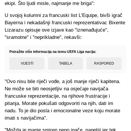
ekipi. Što ljudi misle, najmanje me briga":
U svojoj kolumni za francuski list L'Equipe, bivši igrač
Bayerna i nekadašnji francuski reprezentativac Bixente
Lizarazu opisuje ove izjave kao "iznenađujuće",
"sramotne" i "neprikladne", rekavši:
Potražite više informacija na temu UEFA Liga nacija:
VIJESTI
TABELA
RASPORED
"Ovo nisu bile riječi vođe, a još manje riječi kapitena.
Ne može se biti neosjetljiv na osjećaje navijača
francuske reprezentacije, na njihove frustracije i
pitanja. Morate pokušati odgovoriti na njih, dati im
nadu. To je dio posla i emocionalne veze koju morate
imati s navijačima".
"Možda je manje smiren nego inače, napetiji jer tek