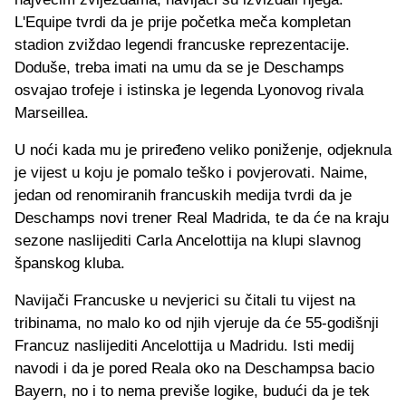
L'Equipe tvrdi da je prije početka meča kompletan
stadion zviždao legendi francuske reprezentacije.
Doduše, treba imati na umu da se je Deschamps
osvajao trofeje i istinska je legenda Lyonovog rivala
Marseillea.
U noći kada mu je priređeno veliko poniženje, odjeknula
je vijest u koju je pomalo teško i povjerovati. Naime,
jedan od renomiranih francuskih medija tvrdi da je
Deschamps novi trener Real Madrida, te da će na kraju
sezone naslijediti Carla Ancelottija na klupi slavnog
španskog kluba.
Navijači Francuske u nevjerici su čitali tu vijest na
tribinama, no malo ko od njih vjeruje da će 55-godišnji
Francuz naslijediti Ancelottija u Madridu. Isti medij
navodi i da je pored Reala oko na Deschampsa bacio
Bayern, no i to nema previše logike, budući da je tek