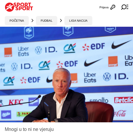
Prijava
Otvori profi
Ot
POČETNA
FUDBAL
LIGA NACIJA
Mnogi u to ni ne vjeruju