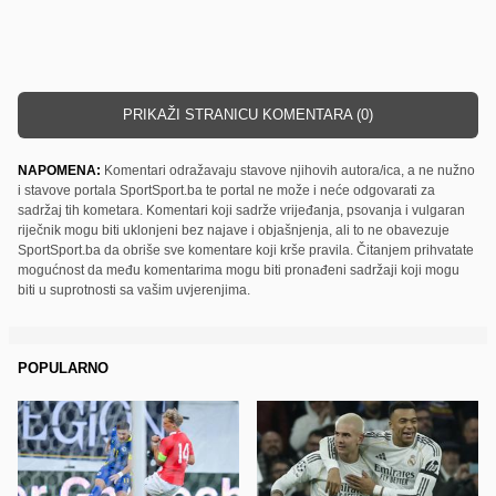
PRIKAŽI STRANICU KOMENTARA (0)
NAPOMENA:
Komentari odražavaju stavove njihovih autora/ica, a ne nužno
i stavove portala SportSport.ba te portal ne može i neće odgovarati za
sadržaj tih kometara. Komentari koji sadrže vrijeđanja, psovanja i vulgaran
riječnik mogu biti uklonjeni bez najave i objašnjenja, ali to ne obavezuje
SportSport.ba da obriše sve komentare koji krše pravila. Čitanjem prihvatate
mogućnost da među komentarima mogu biti pronađeni sadržaji koji mogu
biti u suprotnosti sa vašim uvjerenjima.
POPULARNO