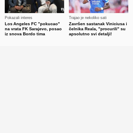
Pokazali interes
Trajao je nekoliko sati
Los Angeles FC "pokucao"
Završen sastanak Viniciusa i
na vrata FK Sarajevo, posao
čelnika Reala, "procurili" su
iz snova Bordo tima
apsolutno svi detalji!