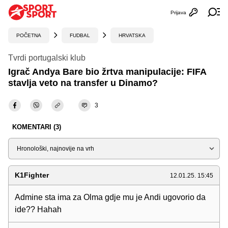
Prijava
Otvori profi
Ot
POČETNA
FUDBAL
HRVATSKA
Tvrdi portugalski klub
Igrač Andya Bare bio žrtva manipulacije: FIFA
stavlja veto na transfer u Dinamo?
3
KOMENTARI (3)
Sortiraj
K1Fighter
12.01.25. 15:45
Admine sta ima za Olma gdje mu je Andi ugovorio da
ide?? Hahah