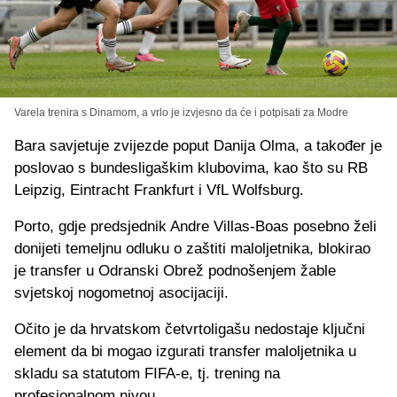
Varela trenira s Dinamom, a vrlo je izvjesno da će i potpisati za Modre
Bara savjetuje zvijezde poput Danija Olma, a također je
poslovao s bundesligaškim klubovima, kao što su RB
Leipzig, Eintracht Frankfurt i VfL Wolfsburg.
Porto, gdje predsjednik Andre Villas-Boas posebno želi
donijeti temeljnu odluku o zaštiti maloljetnika, blokirao
je transfer u Odranski Obrež podnošenjem žable
svjetskoj nogometnoj asocijaciji.
Očito je da hrvatskom četvrtoligašu nedostaje ključni
element da bi mogao izgurati transfer maloljetnika u
skladu sa statutom FIFA-e, tj. trening na
profesionalnom nivou.