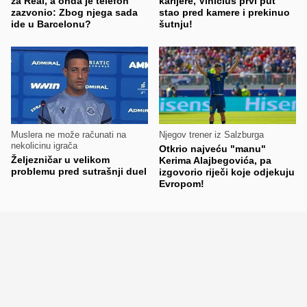
za Real, a onda je telefon
karijere, Vinicius prvi put
zazvonio: Zbog njega sada
stao pred kamere i prekinuo
ide u Barcelonu?
šutnju!
Muslera ne može računati na
Njegov trener iz Salzburga
nekolicinu igrača
Otkrio najveću "manu"
Željezničar u velikom
Kerima Alajbegovića, pa
problemu pred sutrašnji duel
izgovorio riječi koje odjekuju
Evropom!