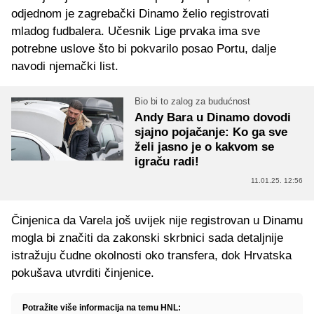
odjednom je zagrebački Dinamo želio registrovati
mladog fudbalera. Učesnik Lige prvaka ima sve
potrebne uslove što bi pokvarilo posao Portu, dalje
navodi njemački list.
Bio bi to zalog za budućnost
Andy Bara u Dinamo dovodi
sjajno pojačanje: Ko ga sve
želi jasno je o kakvom se
igraču radi!
11.01.25. 12:56
Činjenica da Varela još uvijek nije registrovan u Dinamu
mogla bi značiti da zakonski skrbnici sada detaljnije
istražuju čudne okolnosti oko transfera, dok Hrvatska
pokušava utvrditi činjenice.
Potražite više informacija na temu HNL: