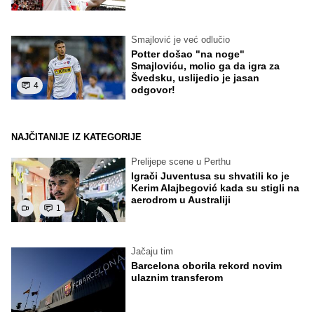
Smajlović je već odlučio
Potter došao "na noge"
Smajloviću, molio ga da igra za
Švedsku, uslijedio je jasan
4
odgovor!
NAJČITANIJE IZ KATEGORIJE
Prelijepe scene u Perthu
Igrači Juventusa su shvatili ko je
Kerim Alajbegović kada su stigli na
aerodrom u Australiji
1
Jačaju tim
Barcelona oborila rekord novim
ulaznim transferom