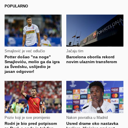
POPULARNO
Smajlović je već odlučio
Jačaju tim
Potter došao "na noge"
Barcelona oborila rekord
Smajloviću, molio ga da igra
novim ulaznim transferom
za Švedsku, uslijedio je
jasan odgovor!
Poziv koji je sve promijenio
Nakon povratka u Madrid
Rodri je bio pred potpisom
Usred drame oko nastavka