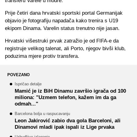
transferu Varele u modre.
Prije četiri dana hrvatski sportski portal Germanijak
objavio je fotografiju napadača kako trenira s U19
ekipom Dinama. Varelin status trenutno nije jasan.
Hrvatski višestruki prvak zatražio je od FIFA-e da
registruje velikog talenat, ali Porto, njegov bivši klub,
poduzima mjere protiv transfera.
POVEZANO
Ispričao detalje
Mamić je iz BiH Dinamu završio igrača od 100
miliona: "Uzmem telefon, kažem im da ga
odmah..."
Barcelona bolja u raspucavanju
Leon Jakirović zabio dva gola Barceloni, ali
Dinamovi mladi ipak ispali iz Lige prvaka
Uzbudljivo izlaganje