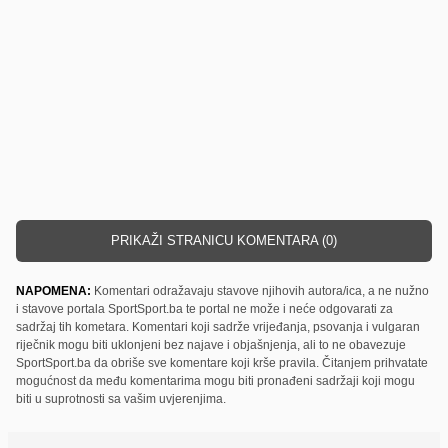
PRIKAŽI STRANICU KOMENTARA (0)
NAPOMENA:
Komentari odražavaju stavove njihovih autora/ica, a ne nužno
i stavove portala SportSport.ba te portal ne može i neće odgovarati za
sadržaj tih kometara. Komentari koji sadrže vrijeđanja, psovanja i vulgaran
riječnik mogu biti uklonjeni bez najave i objašnjenja, ali to ne obavezuje
SportSport.ba da obriše sve komentare koji krše pravila. Čitanjem prihvatate
mogućnost da među komentarima mogu biti pronađeni sadržaji koji mogu
biti u suprotnosti sa vašim uvjerenjima.