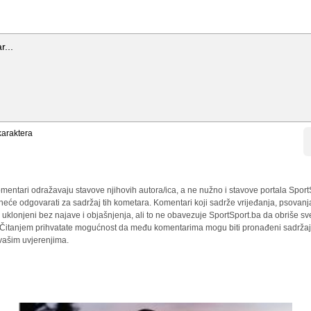
araktera
mentari odražavaju stavove njihovih autora/ica, a ne nužno i stavove portala Sport
 neće odgovarati za sadržaj tih kometara. Komentari koji sadrže vrijeđanja, psovanj
i uklonjeni bez najave i objašnjenja, ali to ne obavezuje SportSport.ba da obriše 
a. Čitanjem prihvatate mogućnost da među komentarima mogu biti pronađeni sadržaji
 vašim uvjerenjima.