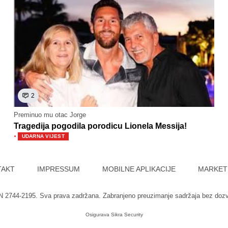
2
Preminuo mu otac Jorge
Tragedija pogodila porodicu Lionela Messija!
·
UDARNA VIJEST
TAKT
IMPRESSUM
MOBILNE APLIKACIJE
MARKET
SN 2744-2195. Sva prava zadržana. Zabranjeno preuzimanje sadržaja bez doz
Osigurava
Sikra Security