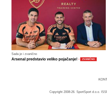
Sada je i zvanično
·
Arsenal predstavio veliko pojačanje!
ZVANIČNO
KON
Copyright 2008-26. SportSport d.o.o. IS