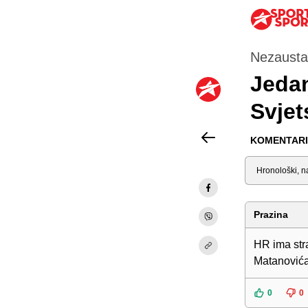
Nezaustav
Jedan
Svjet
KOMENTARI 
Sortiraj
Prazina
HR ima str
Matanovića.
0
0