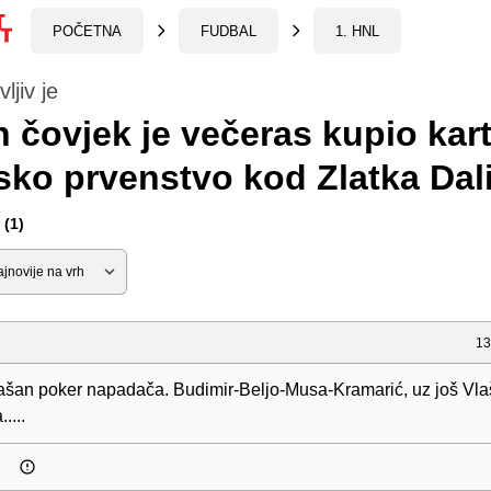
POČETNA
FUDBAL
1. HNL
ljiv je
 čovjek je večeras kupio kar
sko prvenstvo kod Zlatka Dal
(1)
13
ašan poker napadača. Budimir-Beljo-Musa-Kramarić, uz još Vla
....