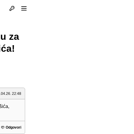
Otvori profil
Otvori meni
tu za
ića!
.04.26. 22:48
šića,
Odgovori