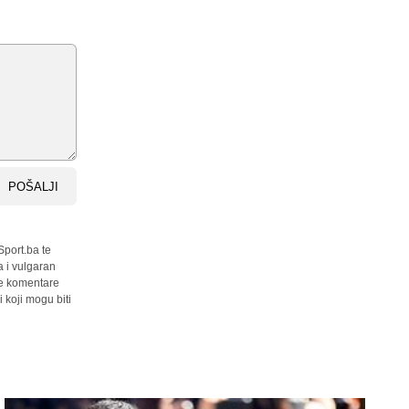
POŠALJI
Sport.ba te
a i vulgaran
sve komentare
 koji mogu biti