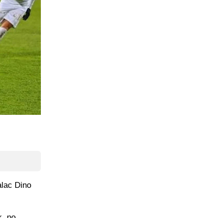
alac Dino
k, no