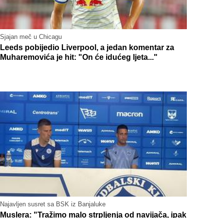
Sjajan meč u Chicagu
Leeds pobijedio Liverpool, a jedan komentar za
Muharemovića je hit: "On će idućeg ljeta..."
Najavljen susret sa BSK iz Banjaluke
Muslera: "Tražimo malo strpljenja od navijača, ipak