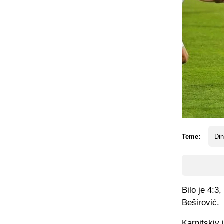
Teme:
Din
Bilo je 4:3
Beširović.
Karnitskiy 