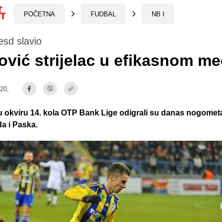
POČETNA
FUDBAL
NB I
sd slavio
ović strijelac u efikasnom m
:20,
u okviru 14. kola OTP Bank Lige odigrali su danas nogomet
a i Paska.