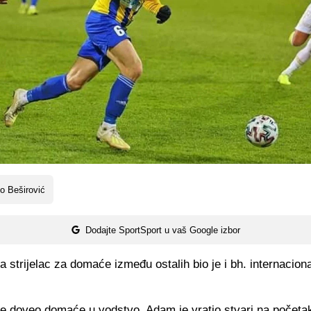
o Beširović
Dodajte SportSport u vaš Google izbor
, a strijelac za domaće između ostalih bio je i bh. internacion
je doveo domaće u vodstvo, Adam je vratio stvari na početa