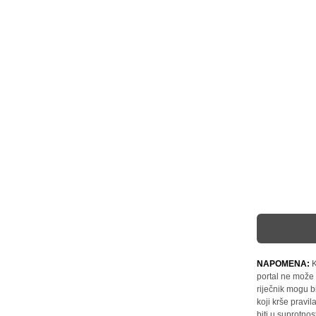
NAPOMENA:
K
portal ne može 
riječnik mogu b
koji krše pravi
biti u suprotnos