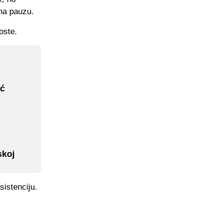
na pauzu.
oste.
ić
skoj
sistenciju.