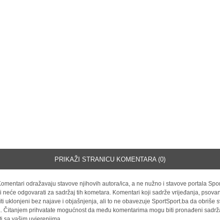
PRIKAŽI STRANICU KOMENTARA (0)
omentari odražavaju stavove njihovih autora/ica, a ne nužno i stavove portala Spor
i neće odgovarati za sadržaj tih kometara. Komentari koji sadrže vrijeđanja, psovan
iti uklonjeni bez najave i objašnjenja, ali to ne obavezuje SportSport.ba da obriše
la. Čitanjem prihvatate mogućnost da među komentarima mogu biti pronađeni sadrža
ti sa vašim uvjerenjima.