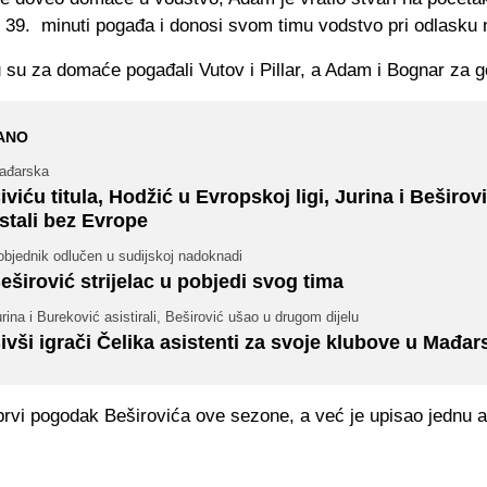
u 39. minuti pogađa i donosi svom timu vodstvo pri odlasku 
 su za domaće pogađali Vutov i Pillar, a Adam i Bognar za g
ANO
ađarska
iviću titula, Hodžić u Evropskoj ligi, Jurina i Beširov
stali bez Evrope
objednik odlučen u sudijskoj nadoknadi
eširović strijelac u pobjedi svog tima
rina i Bureković asistirali, Beširović ušao u drugom dijelu
ivši igrači Čelika asistenti za svoje klubove u Mađar
prvi pogodak Beširovića ove sezone, a već je upisao jednu a