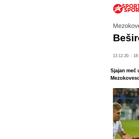
Mezokove
Bešir
13.12.20. - 18
Sjajan meč 
Mezokovesd