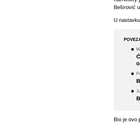
Beširović 
U nastavku
POVEZ
M
Ć
o
P
B
Ju
B
Bio je ovo 