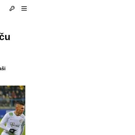
Otvori profil
Otvori meni
eču
aši