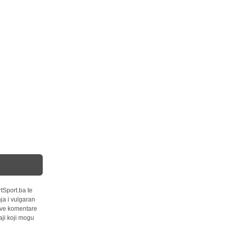
tSport.ba te
ja i vulgaran
 sve komentare
ji koji mogu