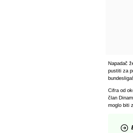
Napadač žel
pustiti za p
bundesligaš
Cifra od ok
član Dinam
moglo biti 