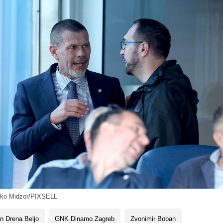
vko Midzor/PIXSELL
n Drena Beljo
GNK Dinamo Zagreb
Zvonimir Boban