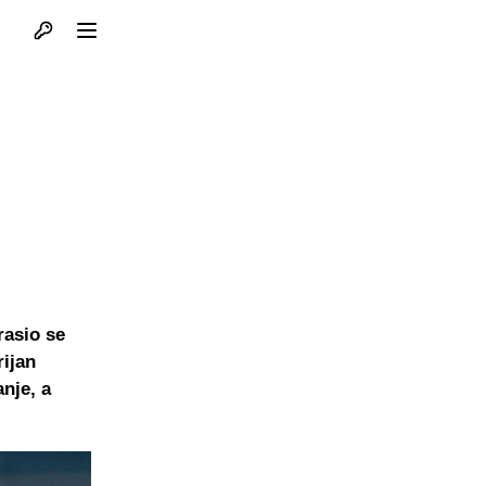
Otvori profil
Otvori meni
rasio se
rijan
nje, a