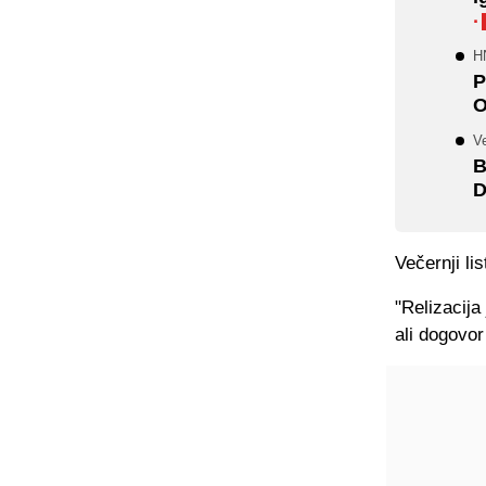
·
H
P
O
Ve
B
D
Večernji li
"Relizacija
ali dogovor