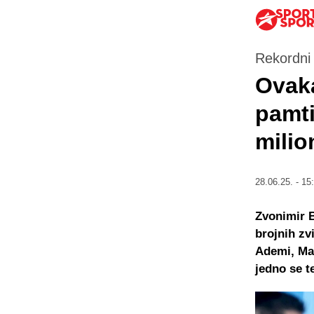
Rekordni 
Ovaka
pamti
milio
28.06.25. - 15
Zvonimir B
brojnih zv
Ademi, Mar
jedno se t