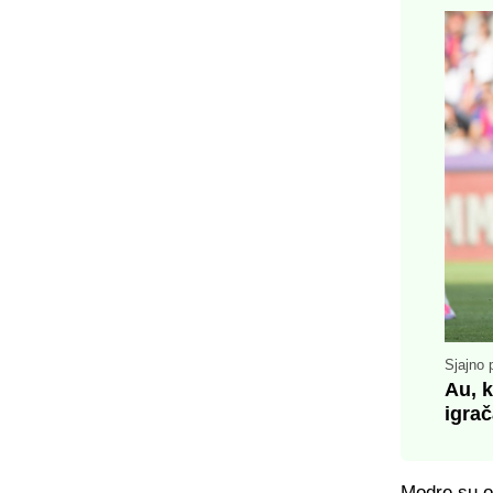
Sjajno 
Au, 
igra
Modre su ov