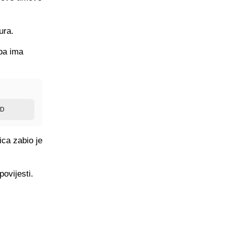
ura.
pa ima
ED
ica zabio je
ovijesti.