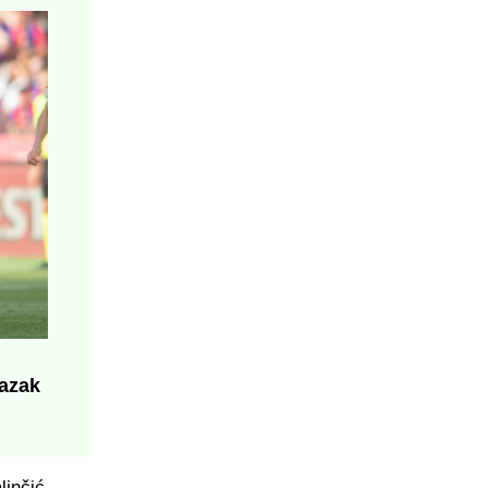
azak
linčić,