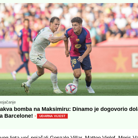
pojačanje
kakva bomba na Maksimiru: Dinamo je dogovorio dol
ča Barcelone!
·
UDARNA VIJEST
og ljeta već pojačali Gonzalo Villar, Matteo Vinlof, Moris Va