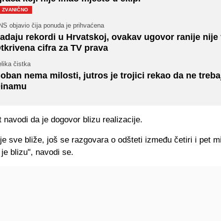
ZVANIČNO
NS objavio čija ponuda je prihvaćena
adaju rekordi u Hrvatskoj, ovakav ugovor ranije nije
tkrivena cifra za TV prava
lika čistka
oban nema milosti, jutros je trojici rekao da ne treba
inamu
st navodi da je dogovor blizu realizacije.
 je sve bliže, još se razgovara o odšteti između četiri i pet mi
 je blizu", navodi se.