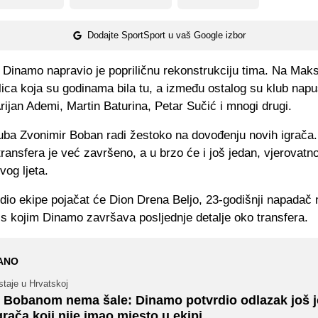
Dodajte SportSport u vaš Google izbor
 Dinamo napravio je popriličnu rekonstrukciju tima. Na Maks
lica koja su godinama bila tu, a između ostalog su klub napu
rijan Ademi, Martin Baturina, Petar Sučić i mnogi drugi.
luba Zvonimir Boban radi žestoko na dovođenju novih igrača.
transfera je već završeno, a u brzo će i još jedan, vjerovatno
vog ljeta.
dio ekipe pojačat će Dion Drena Beljo, 23-godišnji napadač
s kojim Dinamo završava posljednje detalje oko transfera.
ANO
taje u Hrvatskoj
 Bobanom nema šale: Dinamo potvrdio odlazak još 
grača koji nije imao mjesto u ekipi