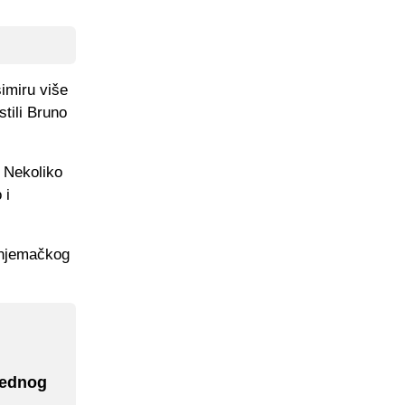
imiru više
stili Bruno
 Nekoliko
 i
 njemačkog
jednog