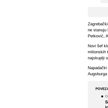
Zagrebački
ne stanuju 
Petković, A
Novi šef k
milionskih 
najskuplji o
Napadački 
Augsburga 
POVEZ
Os
S
i