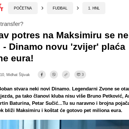
POČETNA
FUDBAL
1. HNL
transfer?
v potres na Maksimiru se ne
 - Dinamo novu 'zvijer' plaća
ne eura!
:10,
Midhat Šljivak
3
oban stvara neki novi Dinamo. Legendarni Zvone se ota
ijezda, pa tako članovi kluba nisu više Bruno Petković, A
tin Baturina, Petar Sučić...Tu su naravno i brojna pojača
ek bliži Maksimiru i koštat će gotovo pet miliona eura.