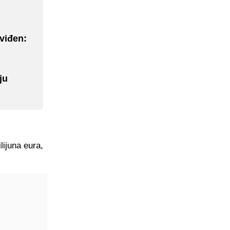
 viđen:
ju
lijuna eura,