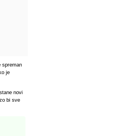
je spreman
ko je
ostane novi
zo bi sve