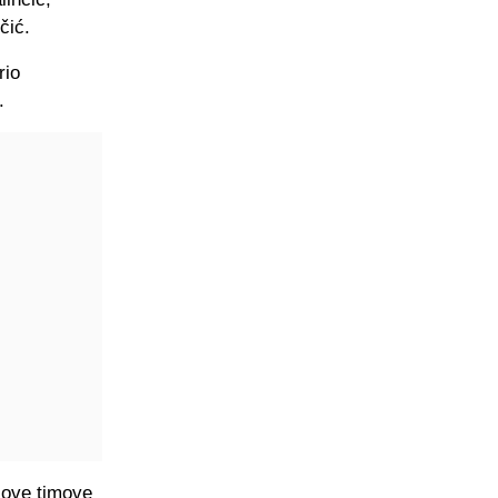
čić.
rio
.
a ove timove