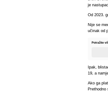
je nastupao
Od 2023. go
Nije se me
učinak od pe
Potražite v
Ipak, blist
19, a namje
Ako ga plat
Prethodno s