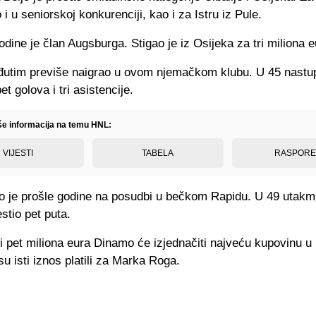
 i u seniorskoj konkurenciji, kao i za Istru iz Pule.
dine je član Augsburga. Stigao je iz Osijeka za tri miliona e
đutim previše naigrao u ovom njemačkom klubu. U 45 nastu
t golova i tri asistencije.
iše informacija na temu HNL:
VIJESTI
TABELA
RASPOR
ao je prošle godine na posudbi u bečkom Rapidu. U 49 utakm
stio pet puta.
i pet miliona eura Dinamo će izjednačiti najveću kupovinu u p
u isti iznos platili za Marka Roga.