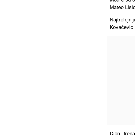
Mateo Lisic
Najtrofejni
Kovačević p
Dion Drena 