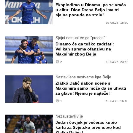
Eksplodirao u Dinamu, pa se vraća
u elitu: Dion Drena Beljo ima tri
sjajne ponude na stolu!
03.05.26. 15:30
Sjajni nastupi će ga "prodati"
Dinamo će ga teško zadržati:
Velikan sprema ofanzivu na
Maksimir zbog Belje
2
19.04.26. 23:52
Nastavljene nestvarne igre Belje
Zlatko Dalić nakon scene s
Maksimira samo može da se uhvati
za glavu: Njemu je najteže!
1
18.04.26. 16:48
Nezaustavljiv je
Jedan čovjek je večeras kupio
kartu za Svjetsko prvenstvo kod
Zlatka Dalića!