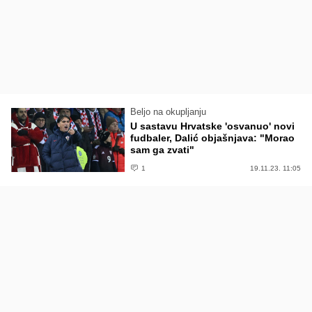
Beljo na okupljanju
U sastavu Hrvatske 'osvanuo' novi
fudbaler, Dalić objašnjava: "Morao
sam ga zvati"
1
19.11.23. 11:05