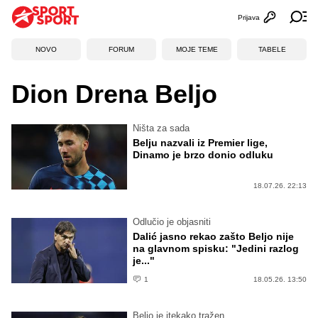
Prijava
Otvori profi
Ot
NOVO
FORUM
MOJE TEME
TABELE
Dion Drena Beljo
Ništa za sada
Belju nazvali iz Premier lige,
Dinamo je brzo donio odluku
18.07.26. 22:13
Odlučio je objasniti
Dalić jasno rekao zašto Beljo nije
na glavnom spisku: "Jedini razlog
je..."
1
18.05.26. 13:50
Beljo je itekako tražen