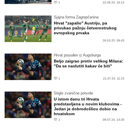
1
22.06.25. 16:13
Sjajna forma Zagrepčanina
Hrvat "zapalio" Austriju, pa
privukao pažnju četverostrukog
evropskog prvaka
26.03.25. 09:45
Hrvat posuđen iz Augsburga
Beljo zaigrao protiv velikog Milana:
"Da se naslutiti kakav će biti"
1
21.07.24. 11:15
Stigle zvanične potvrde
U istom danu tri Hrvata
predstavljena u novim klubovima -
Jedan je dobrodošlicu dobio na
hrvatskom
1
09.07.24. 14:35