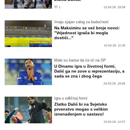
1
13.04.26. 19:58
Imaju sjajan zalog za budućnost
Na Maksimiru se već broje novci:
"Vrijednost igrača bi mogla
dostići..."
10.04.26. 11:30
Male su šanse da će ići na SP
U Dinamu igra u životnoj formi,
Dalić ga ne zove u reprezentaciju, a
sada se zna i zbog čega
24.03.26. 18:06
Igra u odličnoj formi
Zlatko Dalić bi na Svjetsko
prvenstvo mogao s velikim
iznenađenjem u sastavu!
15.03.26. 12:57