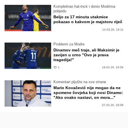
Kompletirao hat-trick i donio Modrima
pobjedu
Beljo za 17 minuta utakmice
pokazao o kakvom je majstoru riječ
14.03.26. 19:11
Problemi za Modre
Dinamov meč traje, ali Maksimir je
zavijen u crno "Ovo je prava
tragedija!"
1
19.02.26. 19:59
Komentari pljušte na sve strane
Mario Kovačević nije mogao da ne
spomene čovjeka koji nosi Dinamo:
"Ako ovako nastavi, on mora..."
07.02.26. 18:09