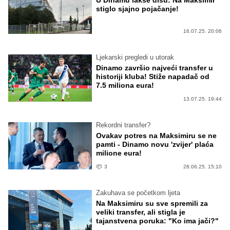
U Dinamu lakše dišu: Na Maksimir
stiglo sjajno pojačanje!
16.07.25. 20:06
Ljekarski pregledi u utorak
Dinamo završio najveći transfer u
historiji kluba! Stiže napadač od
7.5 miliona eura!
13.07.25. 19:44
Rekordni transfer?
Ovakav potres na Maksimiru se ne
pamti - Dinamo novu 'zvijer' plaća
milione eura!
3
28.06.25. 15:10
Zakuhava se početkom ljeta
Na Maksimiru su sve spremili za
veliki transfer, ali stigla je
tajanstvena poruka: "Ko ima jači?"