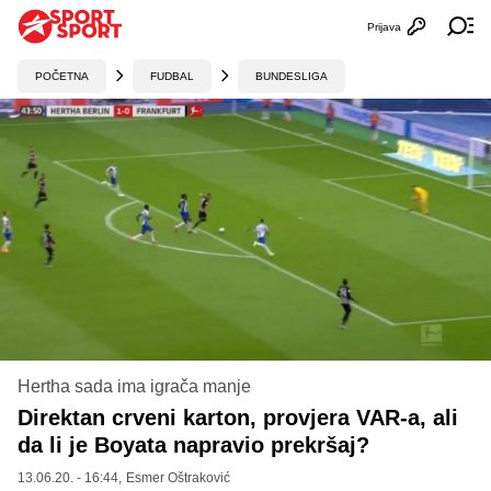
Prijava
Otvori profi
Ot
POČETNA
FUDBAL
BUNDESLIGA
Hertha sada ima igrača manje
Direktan crveni karton, provjera VAR-a, ali
da li je Boyata napravio prekršaj?
13.06.20. - 16:44,
Esmer Oštraković