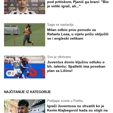
pod pritiskom, Pjanić ga brani: "Bio
je veliki igrač, ali..."
Saga se nastavlja
Milan odbio prvu ponudu za
Rafaela Leaa, u cijelu priču uključili
se i engleski velikani
Sve je otkriveno
Juventus donio ključnu odluku o
bh. talentu: Spalletti ima poseban
plan za Ličinu!
1
NAJČITANIJE IZ KATEGORIJE
Prelijepe scene u Perthu
Igrači Juventusa su shvatili ko je
Kerim Alajbegović kada su stigli na