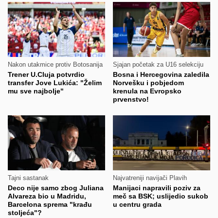
Nakon utakmice protiv Botosanija
Sjajan početak za U16 selekciju
Trener U.Cluja potvrdio
Bosna i Hercegovina zaledila
transfer Jove Lukića: "Želim
Norvešku i pobjedom
mu sve najbolje"
krenula na Evropsko
prvenstvo!
Tajni sastanak
Najvatreniji navijači Plavih
Deco nije samo zbog Juliana
Manijaci napravili poziv za
Alvareza bio u Madridu,
meč sa BSK; uslijedio sukob
Barcelona sprema "krađu
u centru grada
stoljeća"?