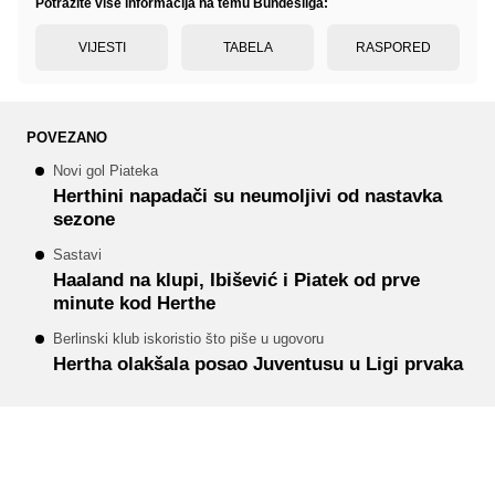
Potražite više informacija na temu Bundesliga:
VIJESTI
TABELA
RASPORED
POVEZANO
Novi gol Piateka
Herthini napadači su neumoljivi od nastavka
sezone
Sastavi
Haaland na klupi, Ibišević i Piatek od prve
minute kod Herthe
Berlinski klub iskoristio što piše u ugovoru
Hertha olakšala posao Juventusu u Ligi prvaka