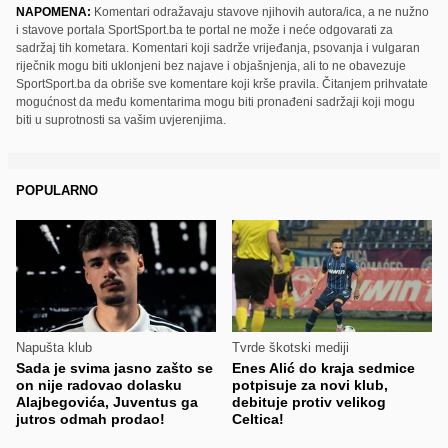
NAPOMENA:
Komentari odražavaju stavove njihovih autora/ica, a ne nužno
i stavove portala SportSport.ba te portal ne može i neće odgovarati za
sadržaj tih kometara. Komentari koji sadrže vrijeđanja, psovanja i vulgaran
riječnik mogu biti uklonjeni bez najave i objašnjenja, ali to ne obavezuje
SportSport.ba da obriše sve komentare koji krše pravila. Čitanjem prihvatate
mogućnost da među komentarima mogu biti pronađeni sadržaji koji mogu
biti u suprotnosti sa vašim uvjerenjima.
POPULARNO
Napušta klub
Tvrde škotski mediji
Sada je svima jasno zašto se
Enes Alić do kraja sedmice
on nije radovao dolasku
potpisuje za novi klub,
Alajbegovića, Juventus ga
debituje protiv velikog
jutros odmah prodao!
Celtica!