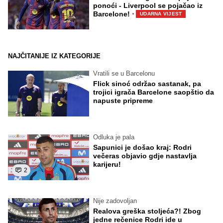
ponoći - Liverpool se pojačao iz
·
Barcelone!
UDARNA VIJEST
NAJČITANIJE IZ KATEGORIJE
Vratili se u Barcelonu
Flick sinoć održao sastanak, pa
trojici igrača Barcelone saopštio da
napuste pripreme
Odluka je pala
Sapunici je došao kraj: Rodri
večeras objavio gdje nastavlja
karijeru!
2
Nije zadovoljan
Realova greška stoljeća?! Zbog
jedne rečenice Rodri ide u