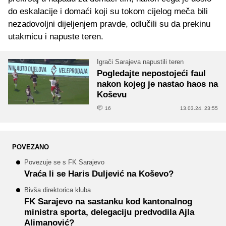
do eskalacije i domaći koji su tokom cijelog meča bili
nezadovoljni dijeljenjem pravde, odlučili su da prekinu
utakmicu i napuste teren.
Igrači Sarajeva napustili teren
Pogledajte nepostojeći faul
nakon kojeg je nastao haos na
Koševu
16
13.03.24. 23:55
POVEZANO
Povezuje se s FK Sarajevo
Vraća li se Haris Duljević na Koševo?
Bivša direktorica kluba
FK Sarajevo na sastanku kod kantonalnog
ministra sporta, delegaciju predvodila Ajla
Alimanović?