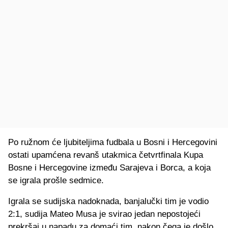
Po ružnom će ljubiteljima fudbala u Bosni i Hercegovini
ostati upamćena revanš utakmica četvrtfinala Kupa
Bosne i Hercegovine između Sarajeva i Borca, a koja
se igrala prošle sedmice.
Igrala se sudijska nadoknada, banjalučki tim je vodio
2:1, sudija Mateo Musa je svirao jedan nepostojeći
prekršaj u napadu za domaći tim, nakon čega je došlo