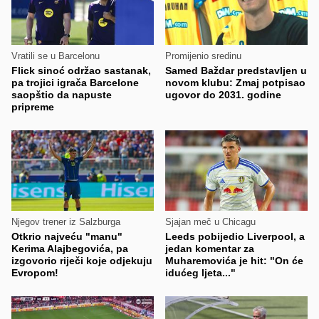
Vratili se u Barcelonu
Promijenio sredinu
Flick sinoć održao sastanak,
Samed Baždar predstavljen u
pa trojici igrača Barcelone
novom klubu: Zmaj potpisao
saopštio da napuste
ugovor do 2031. godine
pripreme
Njegov trener iz Salzburga
Sjajan meč u Chicagu
Otkrio najveću "manu"
Leeds pobijedio Liverpool, a
Kerima Alajbegovića, pa
jedan komentar za
izgovorio riječi koje odjekuju
Muharemovića je hit: "On će
Evropom!
idućeg ljeta..."