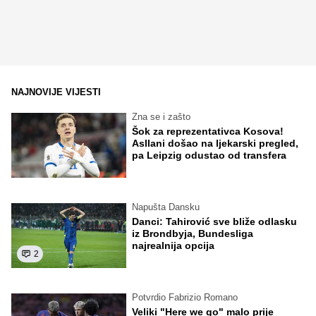
NAJNOVIJE VIJESTI
Zna se i zašto
Šok za reprezentativca Kosova!
Asllani došao na ljekarski pregled,
pa Leipzig odustao od transfera
Napušta Dansku
Danci: Tahirović sve bliže odlasku
iz Brondbyja, Bundesliga
najrealnija opcija
2
Potvrdio Fabrizio Romano
Veliki "Here we go" malo prije