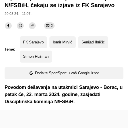
N/FSBiH, čekaju se izjave iz FK Sarajevo
20.03.24. - 11:07,
2
FK Sarajevo
Ismir Mirvić
Senijad Ibričić
Teme:
Simon Rožman
Dodajte SportSport u vaš Google izbor
Povodom dešavanja na utakmici Sarajevo - Borac, u
petak će, 22. marta 2024. godine, zasjedati
Disciplinska komisija N/FSBiH.