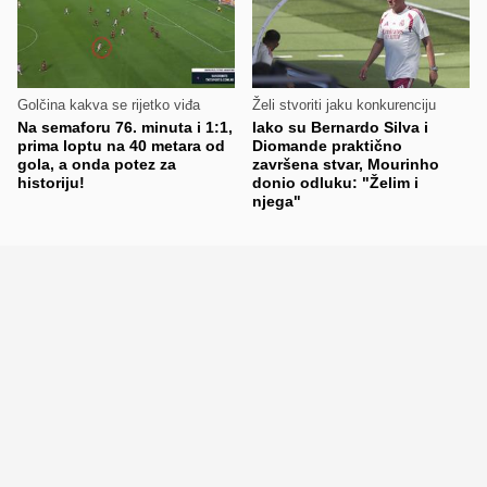
Golčina kakva se rijetko viđa
Želi stvoriti jaku konkurenciju
Na semaforu 76. minuta i 1:1,
Iako su Bernardo Silva i
prima loptu na 40 metara od
Diomande praktično
gola, a onda potez za
završena stvar, Mourinho
historiju!
donio odluku: "Želim i
njega"