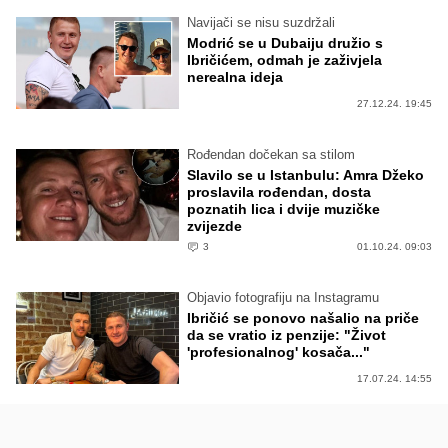
Navijači se nisu suzdržali
Modrić se u Dubaiju družio s
Ibričićem, odmah je zaživjela
nerealna ideja
27.12.24. 19:45
Rođendan dočekan sa stilom
Slavilo se u Istanbulu: Amra Džeko
proslavila rođendan, dosta
poznatih lica i dvije muzičke
zvijezde
3
01.10.24. 09:03
Objavio fotografiju na Instagramu
Ibričić se ponovo našalio na priče
da se vratio iz penzije: "Život
'profesionalnog' kosača..."
17.07.24. 14:55