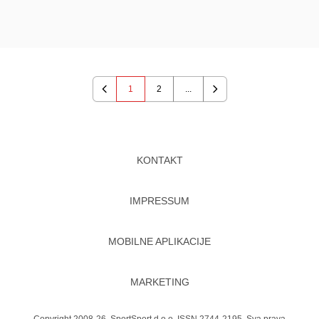
1
2
...
Previous
Next
KONTAKT
IMPRESSUM
MOBILNE APLIKACIJE
MARKETING
Copyright 2008-26. SportSport d.o.o. ISSN 2744-2195. Sva prava