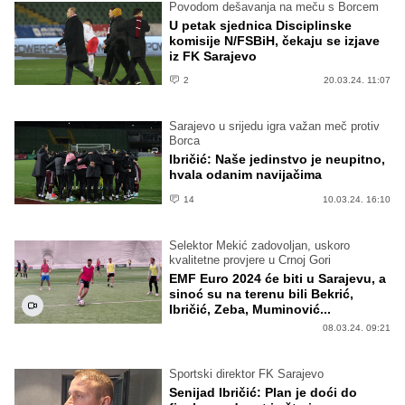
Povodom dešavanja na meču s Borcem
U petak sjednica Disciplinske
komisije N/FSBiH, čekaju se izjave
iz FK Sarajevo
2
20.03.24. 11:07
Sarajevo u srijedu igra važan meč protiv
Borca
Ibričić: Naše jedinstvo je neupitno,
hvala odanim navijačima
14
10.03.24. 16:10
Selektor Mekić zadovoljan, uskoro
kvalitetne provjere u Crnoj Gori
EMF Euro 2024 će biti u Sarajevu, a
sinoć su na terenu bili Bekrić,
Ibričić, Zeba, Muminović...
08.03.24. 09:21
Sportski direktor FK Sarajevo
Senijad Ibričić: Plan je doći do