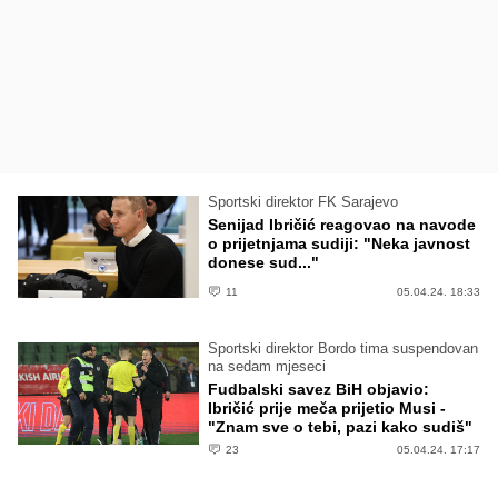
Sportski direktor FK Sarajevo
Senijad Ibričić reagovao na navode
o prijetnjama sudiji: "Neka javnost
donese sud..."
11
05.04.24. 18:33
Sportski direktor Bordo tima suspendovan
na sedam mjeseci
Fudbalski savez BiH objavio:
Ibričić prije meča prijetio Musi -
"Znam sve o tebi, pazi kako sudiš"
23
05.04.24. 17:17