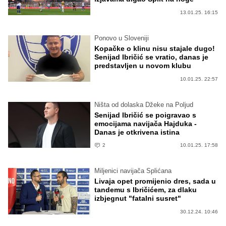
13.01.25. 16:15
Ponovo u Sloveniji
Kopačke o klinu nisu stajale dugo!
Senijad Ibričić se vratio, danas je
predstavljen u novom klubu
10.01.25. 22:57
Ništa od dolaska Džeke na Poljud
Senijad Ibričić se poigravao s
emocijama navijača Hajduka -
Danas je otkrivena istina
2
10.01.25. 17:58
Miljenici navijača Splićana
Livaja opet promijenio dres, sada u
tandemu s Ibričićem, za dlaku
izbjegnut "fatalni susret"
30.12.24. 10:46