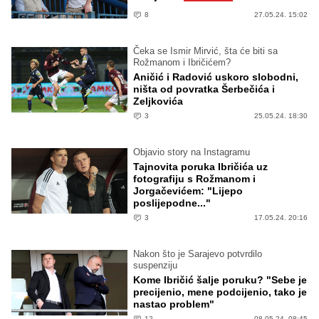
8
27.05.24. 15:02
Čeka se Ismir Mirvić, šta će biti sa
Rožmanom i Ibričićem?
Aničić i Radović uskoro slobodni,
ništa od povratka Šerbečića i
Zeljkovića
3
25.05.24. 18:30
Objavio story na Instagramu
Tajnovita poruka Ibričića uz
fotografiju s Rožmanom i
Jorgačevićem: "Lijepo
poslijepodne..."
3
17.05.24. 20:16
Nakon što je Sarajevo potvrdilo
suspenziju
Kome Ibričić šalje poruku? "Sebe je
precijenio, mene podcijenio, tako je
nastao problem"
12
08.05.24. 08:45