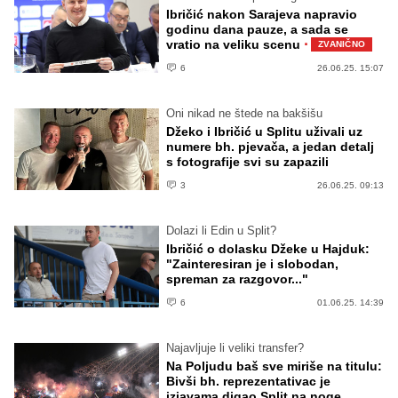
Ibričić nakon Sarajeva napravio
godinu dana pauze, a sada se
·
vratio na veliku scenu
ZVANIČNO
6
26.06.25. 15:07
Oni nikad ne štede na bakšišu
Džeko i Ibričić u Splitu uživali uz
numere bh. pjevača, a jedan detalj
s fotografije svi su zapazili
3
26.06.25. 09:13
Dolazi li Edin u Split?
Ibričić o dolasku Džeke u Hajduk:
"Zainteresiran je i slobodan,
spreman za razgovor..."
6
01.06.25. 14:39
Najavljuje li veliki transfer?
Na Poljudu baš sve miriše na titulu:
Bivši bh. reprezentativac je
izjavama digao Split na noge