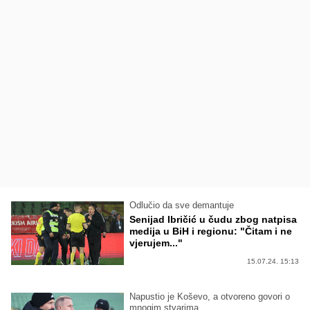
Odlučio da sve demantuje
Senijad Ibričić u čudu zbog natpisa
medija u BiH i regionu: "Čitam i ne
vjerujem..."
15.07.24. 15:13
Napustio je Koševo, a otvoreno govori o
mnogim stvarima