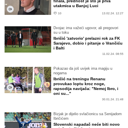
finala, prednost je što je prva
utakmica u Banjoj Luci
10
13.02.24. 12:27
Dvojac ima važeći ugovor, ali pregovori
su u toku
Ibričić 'zatvorio' prelazni rok za FK
Sarajevo, dobio i pitanje o Vrančiću
i Balti
11.02.24. 08:55
Pokazao da još uvijek ima magiju u
nogama
Ibričić na treningu Renanu
provukao loptu kroz noge,
rapsodija navijača: "Nemoj Ibro, i
oni su..."
30.01.24. 21:48
Bizjak je dijelio svlačionicu sa Senijadom
Ibričićem
Slovenski napadač neće biti novo