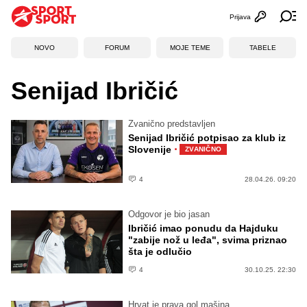
Prijava
Otvori profi
Ot
NOVO
FORUM
MOJE TEME
TABELE
Senijad Ibričić
Zvanično predstavljen
Senijad Ibričić potpisao za klub iz
·
Slovenije
ZVANIČNO
4
28.04.26. 09:20
Odgovor je bio jasan
Ibričić imao ponudu da Hajduku
"zabije nož u leđa", svima priznao
šta je odlučio
4
30.10.25. 22:30
Hrvat je prava gol mašina