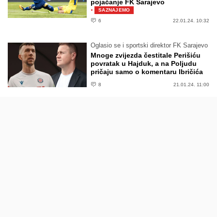
pojačanje FK Sarajevo
·
SAZNAJEMO
6
22.01.24. 10:32
Oglasio se i sportski direktor FK Sarajevo
Mnoge zvijezda čestitale Perišiću
povratak u Hajduk, a na Poljudu
pričaju samo o komentaru Ibričića
8
21.01.24. 11:00