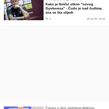
Kako je Ibričić otkrio "novog
Gyokeresa" - Čudo je nad čudima,
zna se šta slijedi
2
05.10.25. 15:45
Ponovo u ulozi sportskog direktora