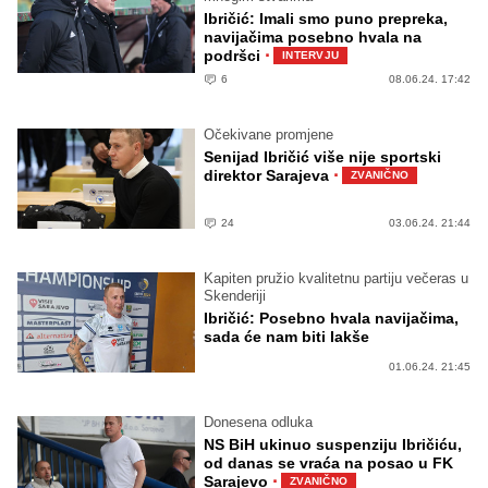
Ibričić: Imali smo puno prepreka,
navijačima posebno hvala na
·
podršci
INTERVJU
6
08.06.24. 17:42
Očekivane promjene
Senijad Ibričić više nije sportski
·
direktor Sarajeva
ZVANIČNO
24
03.06.24. 21:44
Kapiten pružio kvalitetnu partiju večeras u
Skenderiji
Ibričić: Posebno hvala navijačima,
sada će nam biti lakše
01.06.24. 21:45
Donesena odluka
NS BiH ukinuo suspenziju Ibričiću,
od danas se vraća na posao u FK
·
Sarajevo
ZVANIČNO