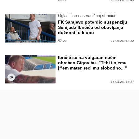
Oglasili se na zvaničnoj stranici
FK Sarajevo potvrdio suspenziju
Senijada Ibričića od obavljanja
dužnosti u klubu
20
07.05.24. 13:32
Ibričić se na vulgaran način
obraćao Gigoviću: "Tebi i njemu
j**em mater, reci mu slobodno..."
15.04.24. 17:27