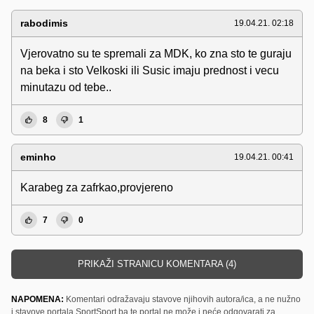
rabodimis
19.04.21. 02:18
Vjerovatno su te spremali za MDK, ko zna sto te guraju
na beka i sto Velkoski ili Susic imaju prednost i vecu
minutazu od tebe..
8
1
eminho
19.04.21. 00:41
Karabeg za zafrkao,provjereno
7
0
PRIKAŽI STRANICU KOMENTARA (4)
NAPOMENA:
Komentari odražavaju stavove njihovih autora/ica, a ne nužno
i stavove portala SportSport.ba te portal ne može i neće odgovarati za