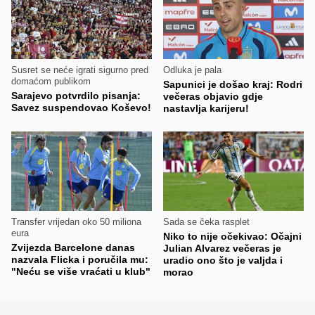
Susret se neće igrati sigurno pred
Odluka je pala
domaćom publikom
Sapunici je došao kraj: Rodri
Sarajevo potvrdilo pisanja:
večeras objavio gdje
Savez suspendovao Koševo!
nastavlja karijeru!
Transfer vrijedan oko 50 miliona
Sada se čeka rasplet
eura
Niko to nije očekivao: Očajni
Zvijezda Barcelone danas
Julian Alvarez večeras je
nazvala Flicka i poručila mu:
uradio ono što je valjda i
"Neću se više vraćati u klub"
morao