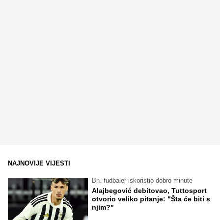
NAJNOVIJE VIJESTI
Bh. fudbaler iskoristio dobro minute
Alajbegović debitovao, Tuttosport
otvorio veliko pitanje: "Šta će biti s
njim?"