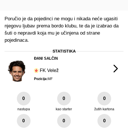
Poručio je da pojedinci ne mogu i nikada neće ugasiti
njegovu ljubav prema bordo klubu, te da je izabrao da
šuti o nepravdi koja mu je učinjena od strane
pojedinaca.
STATISTIKA
ĐANI SALČIN
FK Velež
Pozicija:
MF
0
0
0
nastupa
kao starter
žutih kartona
0
0
0