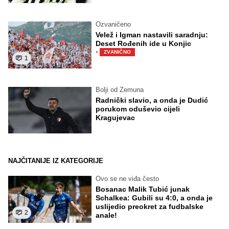
Ozvaničeno
Velež i Igman nastavili saradnju:
Deset Rođenih ide u Konjic
·
ZVANIČNO
1
Bolji od Zemuna
Radnički slavio, a onda je Dudić
porukom oduševio cijeli
Kragujevac
NAJČITANIJE IZ KATEGORIJE
Ovo se ne viđa često
Bosanac Malik Tubić junak
Schalkea: Gubili su 4:0, a onda je
uslijedio preokret za fudbalske
2
anale!