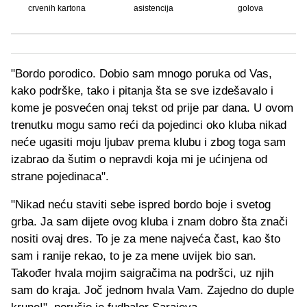
crvenih kartona
asistencija
golova
"Bordo porodico. Dobio sam mnogo poruka od Vas,
kako podrške, tako i pitanja šta se sve izdešavalo i
kome je posvećen onaj tekst od prije par dana. U ovom
trenutku mogu samo reći da pojedinci oko kluba nikad
neće ugasiti moju ljubav prema klubu i zbog toga sam
izabrao da šutim o nepravdi koja mi je ućinjena od
strane pojedinaca".
"Nikad neću staviti sebe ispred bordo boje i svetog
grba. Ja sam dijete ovog kluba i znam dobro šta znači
nositi ovaj dres. To je za mene najveća čast, kao što
sam i ranije rekao, to je za mene uvijek bio san.
Također hvala mojim saigračima na podršci, uz njih
sam do kraja. Joč jednom hvala Vam. Zajedno do duple