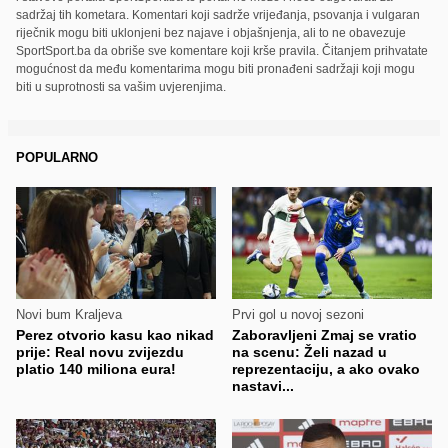
sadržaj tih kometara. Komentari koji sadrže vrijeđanja, psovanja i vulgaran
riječnik mogu biti uklonjeni bez najave i objašnjenja, ali to ne obavezuje
SportSport.ba da obriše sve komentare koji krše pravila. Čitanjem prihvatate
mogućnost da među komentarima mogu biti pronađeni sadržaji koji mogu
biti u suprotnosti sa vašim uvjerenjima.
POPULARNO
Novi bum Kraljeva
Prvi gol u novoj sezoni
Perez otvorio kasu kao nikad
Zaboravljeni Zmaj se vratio
prije: Real novu zvijezdu
na scenu: Želi nazad u
platio 140 miliona eura!
reprezentaciju, a ako ovako
nastavi...