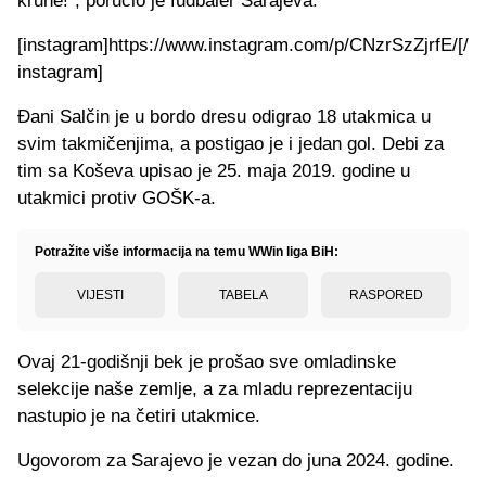
krune!", poručio je fudbaler Sarajeva.
[instagram]https://www.instagram.com/p/CNzrSzZjrfE/[/
instagram]
Đani Salčin je u bordo dresu odigrao 18 utakmica u
svim takmičenjima, a postigao je i jedan gol. Debi za
tim sa Koševa upisao je 25. maja 2019. godine u
utakmici protiv GOŠK-a.
Potražite više informacija na temu WWin liga BiH:
VIJESTI
TABELA
RASPORED
Ovaj 21-godišnji bek je prošao sve omladinske
selekcije naše zemlje, a za mladu reprezentaciju
nastupio je na četiri utakmice.
Ugovorom za Sarajevo je vezan do juna 2024. godine.