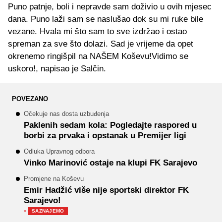
Puno patnje, boli i nepravde sam doživio u ovih mjesec
dana. Puno laži sam se naslušao dok su mi ruke bile
vezane. Hvala mi što sam to sve izdržao i ostao
spreman za sve što dolazi. Sad je vrijeme da opet
okrenemo ringišpil na NAŠEM Koševu!Vidimo se
uskoro!, napisao je Salčin.
POVEZANO
Očekuje nas dosta uzbuđenja
Paklenih sedam kola: Pogledajte raspored u
borbi za prvaka i opstanak u Premijer ligi
Odluka Upravnog odbora
Vinko Marinović ostaje na klupi FK Sarajevo
Promjene na Koševu
Emir Hadžić više nije sportski direktor FK
Sarajevo!
·
SAZNAJEMO