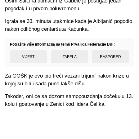
Osim Salčina domaćin iz Gabele je postigao jedan
pogodak i u prvom poluvremenu.
Igrala se 33. minuta utakmice kada je Albijanić pogodio
nakon odličnog centaršuta Kaćunka.
Potražite više informacija na temu Prva liga Federacije BiH:
VIJESTI
TABELA
RASPORED
Za GOŠK je ovo bio treći vezani trijumf nakon krize u
kojoj su bili i sada puno lakše dišu.
Također, oni će sa dozom samopouzdanja dočekuju 13.
kolu i gostovanje u Zenici kod lidera Čelika.