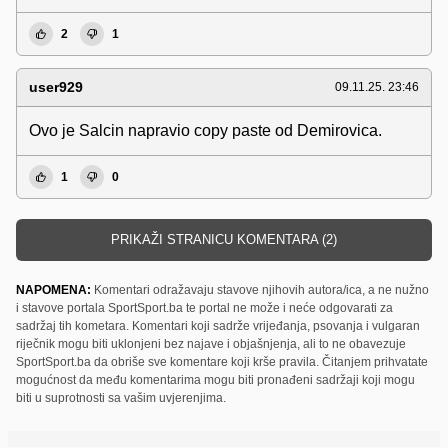
2
1
user929
09.11.25. 23:46
Ovo je Salcin napravio copy paste od Demirovica.
1
0
PRIKAŽI STRANICU KOMENTARA (2)
NAPOMENA:
Komentari odražavaju stavove njihovih autora/ica, a ne nužno
i stavove portala SportSport.ba te portal ne može i neće odgovarati za
sadržaj tih kometara. Komentari koji sadrže vrijeđanja, psovanja i vulgaran
riječnik mogu biti uklonjeni bez najave i objašnjenja, ali to ne obavezuje
SportSport.ba da obriše sve komentare koji krše pravila. Čitanjem prihvatate
mogućnost da među komentarima mogu biti pronađeni sadržaji koji mogu
biti u suprotnosti sa vašim uvjerenjima.