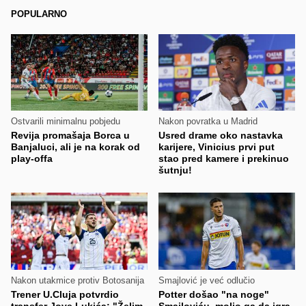
POPULARNO
Ostvarili minimalnu pobjedu
Nakon povratka u Madrid
Revija promašaja Borca u
Usred drame oko nastavka
Banjaluci, ali je na korak od
karijere, Vinicius prvi put
play-offa
stao pred kamere i prekinuo
šutnju!
Nakon utakmice protiv Botosanija
Smajlović je već odlučio
Trener U.Cluja potvrdio
Potter došao "na noge"
transfer Jove Lukića: "Želim
Smajloviću, molio ga da igra