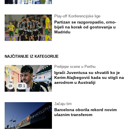
Play-off Konferencijske lige
Partizan se razgoropadio, crno-
bijeli na korak od gostovanja u
Madridu
NAJČITANIJE IZ KATEGORIJE
Prelijepe scene u Perthu
Igrači Juventusa su shvatili ko je
Kerim Alajbegović kada su stigli na
aerodrom u Australiji
1
Jačaju tim
Barcelona oborila rekord novim
ulaznim transferom