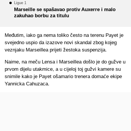
Ligue 1
Marseille se spašavao protiv Auxerre i malo
zakuhao borbu za titulu
Međutim, iako ga nema toliko često na terenu Payet je
svejedno uspio da izazove novi skandal zbog kojeg
veznjaku Marseillea prijeti žestoka suspenzija.
Naime, na meču Lensa i Marseillea došlo je do gužve u
prvom dijelu utakmice, a u cijeloj toj gužvi kamere su
snimile kako je Payet ošamario trenera domaće ekipe
Yannicka Cahuzaca.