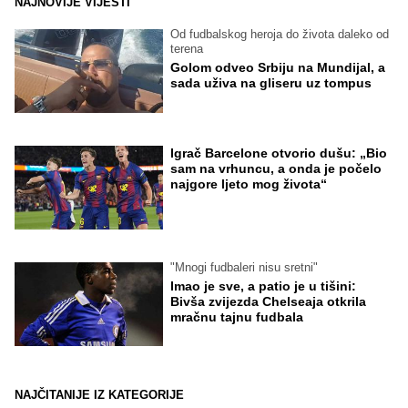
NAJNOVIJE VIJESTI
Od fudbalskog heroja do života daleko od
terena
Golom odveo Srbiju na Mundijal, a
sada uživa na gliseru uz tompus
Igrač Barcelone otvorio dušu: „Bio
sam na vrhuncu, a onda je počelo
najgore ljeto mog života“
"Mnogi fudbaleri nisu sretni"
Imao je sve, a patio je u tišini:
Bivša zvijezda Chelseaja otkrila
mračnu tajnu fudbala
NAJČITANIJE IZ KATEGORIJE