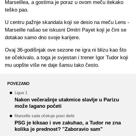
Marseillea, a gostima je poraz u ovom meču itekako
teško pao.
U centru pažnje skandala koji se desio na meču Lens -
Marseille našao se iskusni Dmitri Payet koji je čini se
dotakao samo dno svoje karijere.
Ovaj 36-godišnjak ove sezone ne igra ni blizu kao što
se očekivalo, a toga je svjestan i trener Igor Tudor koji
mu uopšte više ne daje šansu tako često.
POVEZANO
Ligue 1
Nakon večerašnje utakmice slavlje u Parizu
može lagano početi
Marseille sada očekuje pravi derbi
PSG je kiksao i sve zakuhao, a Tudor ne zna
kolika je prednost? "Zaboravio sam"