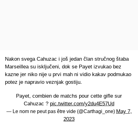
Nakon svega Cahuzac i još jedan član stručnog štaba
Marseillea su isključeni, dok se Payet izvukao bez
kazne jer niko nije u prvi mah ni vidio kakav podmukao
potez je napravio veznjak gostiju.
Payet, combien de matchs pour cette gifle sur
Cahuzac ?
pic.twitter.com/y2du4E57Ud
May 7,
— Le nom ne peut pas être vide (@Carthagi_one)
2023