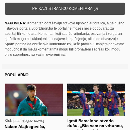
PRIKAŽI STRANICU KOMENTARA (0)
NAPOMENA:
Komentari odražavaju stavove njihovih autora/ica, a ne nužno
i stavove portala SportSport.ba te portal ne može i neće odgovarati za
sadržaj tih kometara. Komentari koji sadrže vrijeđanja, psovanja i vulgaran
riječnik mogu biti uklonjeni bez najave i objašnjenja, ali to ne obavezuje
SportSport.ba da obriše sve komentare koji krše pravila. Čitanjem prihvatate
mogućnost da među komentarima mogu biti pronađeni sadržaji koji mogu
biti u suprotnosti sa vašim uvjerenjima.
POPULARNO
Klub prati njegov razvoj
Igrač Barcelone otvorio
dušu: „Bio sam na vrhuncu,
Nakon Alajbegovića,