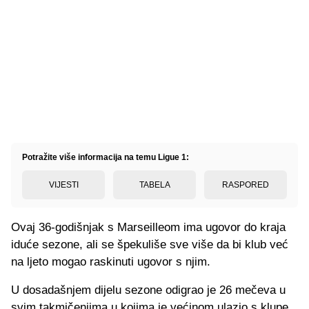
Potražite više informacija na temu Ligue 1:
VIJESTI
TABELA
RASPORED
Ovaj 36-godišnjak s Marseilleom ima ugovor do kraja
iduće sezone, ali se špekuliše sve više da bi klub već
na ljeto mogao raskinuti ugovor s njim.
U dosadašnjem dijelu sezone odigrao je 26 mečeva u
svim takmičenjima u kojima je većinom ulazio s klupe,