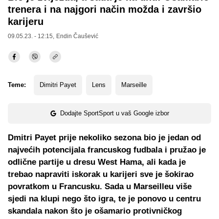
trenera i na najgori način možda i završio
karijeru
09.05.23. - 12:15,
Endin Čaušević
Teme:
Dimitri Payet
Lens
Marseille
Dodajte SportSport u vaš Google izbor
Dmitri Payet prije nekoliko sezona bio je jedan od
najvećih potencijala francuskog fudbala i pružao je
odlične partije u dresu West Hama, ali kada je
trebao napraviti iskorak u karijeri sve je šokirao
povratkom u Francusku. Sada u Marseilleu više
sjedi na klupi nego što igra, te je ponovo u centru
skandala nakon što je ošamario protivničkog