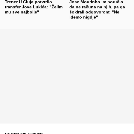
Trener U.Cluja potvrdio
Jose Mourinho im poručio
transfer Jove Lukića: "Želim
da ne računa na njih, pa ga
mu sve najbolje"
šokirali odgovorom: "Ne
idemo nigdje"