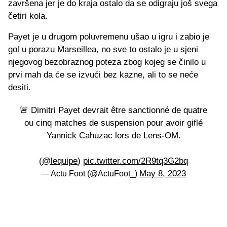
završena jer je do kraja ostalo da se odigraju još svega
četiri kola.
Payet je u drugom poluvremenu ušao u igru i zabio je
gol u porazu Marseillea, no sve to ostalo je u sjeni
njegovog bezobraznog poteza zbog kojeg se činilo u
prvi mah da će se izvući bez kazne, ali to se neće
desiti.
🚨 Dimitri Payet devrait être sanctionné de quatre
ou cinq matches de suspension pour avoir giflé
Yannick Cahuzac lors de Lens-OM.
(
@lequipe
)
pic.twitter.com/2R9tq3G2bq
May 8, 2023
— Actu Foot (@ActuFoot_)