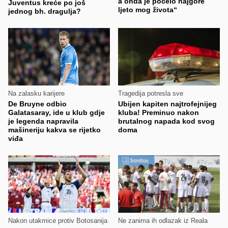
a onda je počelo najgore
Juventus kreće po još
ljeto mog života“
jednog bh. dragulja?
Na zalasku karijere
Tragedija potresla sve
De Bruyne odbio
Ubijen kapiten najtrofejnijeg
Galatasaray, ide u klub gdje
kluba! Preminuo nakon
je legenda napravila
brutalnog napada kod svog
mašineriju kakva se rijetko
doma
viđa
Nakon utakmice protiv Botosanija
Ne zanima ih odlazak iz Reala