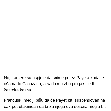
No, kamere su uspjele da snime potez Payeta kada je
ošamario Cahuzaca, a sada mu zbog toga slijedi
žestoka kazna.
Francuski mediji pišu da će Payet biti suspendovan na
čak pet utakmica i da bi za njega ova sezona mogla biti