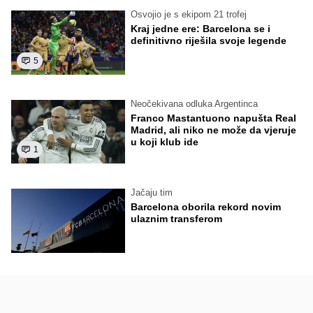
Osvojio je s ekipom 21 trofej
Kraj jedne ere: Barcelona se i
definitivno riješila svoje legende
5
Neočekivana odluka Argentinca
Franco Mastantuono napušta Real
Madrid, ali niko ne može da vjeruje
u koji klub ide
1
Jačaju tim
Barcelona oborila rekord novim
ulaznim transferom