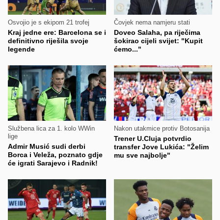
Osvojio je s ekipom 21 trofej
Čovjek nema namjeru stati
Kraj jedne ere: Barcelona se i
Doveo Salaha, pa riječima
definitivno riješila svoje
šokirao cijeli svijet: "Kupit
legende
ćemo..."
Službena lica za 1. kolo WWin
Nakon utakmice protiv Botosanija
lige
Trener U.Cluja potvrdio
Admir Musić sudi derbi
transfer Jove Lukića: "Želim
Borca i Veleža, poznato gdje
mu sve najbolje"
će igrati Sarajevo i Radnik!