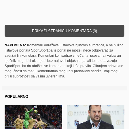
PRIKAŽI STRANICU KOMENTARA (0)
NAPOMENA:
Komentari odražavaju stavove njihovih autora/ica, a ne nužno
i stavove portala SportSport.ba te portal ne može i neće odgovarati za
sadržaj tih kometara. Komentari koji sadrže vrijeđanja, psovanja i vulgaran
riječnik mogu biti uklonjeni bez najave i objašnjenja, ali to ne obavezuje
SportSport.ba da obriše sve komentare koji krše pravila. Čitanjem prihvatate
mogućnost da među komentarima mogu biti pronađeni sadržaji koji mogu
biti u suprotnosti sa vašim uvjerenjima.
POPULARNO