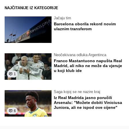
NAJČITANIJE IZ KATEGORIJE
Jačaju tim
Barcelona oborila rekord novim
ulaznim transferom
Neočekivana odluka Argentinca
Franco Mastantuono napušta Real
Madrid, ali niko ne može da vjeruje
u koji klub ide
1
Saga kojoj se ne nazire kraj
Iz Real Madrida jasno poručili
Arsenalu: "Možete dobiti Viniciusa
Juniora, ali ne ispod ove cijene"
6