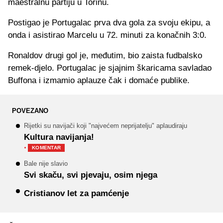
maestralnu partiju u Torinu.
Postigao je Portugalac prva dva gola za svoju ekipu, a
onda i asistirao Marcelu u 72. minuti za konačnih 3:0.
Ronaldov drugi gol je, međutim, bio zaista fudbalsko
remek-djelo. Portugalac je sjajnim škaricama savladao
Buffona i izmamio aplauze čak i domaće publike.
POVEZANO
Rijetki su navijači koji "najvećem neprijatelju" aplaudiraju
Kultura navijanja!
·
KOMENTAR
Bale nije slavio
Svi skaču, svi pjevaju, osim njega
Cristianov let za pamćenje