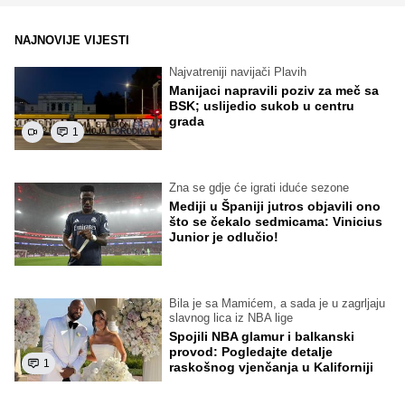
NAJNOVIJE VIJESTI
Najvatreniji navijači Plavih
Manijaci napravili poziv za meč sa
BSK; uslijedio sukob u centru
grada
1
Zna se gdje će igrati iduće sezone
Mediji u Španiji jutros objavili ono
što se čekalo sedmicama: Vinicius
Junior je odlučio!
Bila je sa Mamićem, a sada je u zagrljaju
slavnog lica iz NBA lige
Spojili NBA glamur i balkanski
provod: Pogledajte detalje
1
raskošnog vjenčanja u Kaliforniji