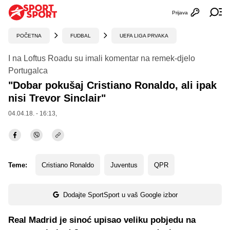
Prijava
Otvori profi
Ot
POČETNA
FUDBAL
UEFA LIGA PRVAKA
I na Loftus Roadu su imali komentar na remek-djelo
Portugalca
"Dobar pokušaj Cristiano Ronaldo, ali ipak
nisi Trevor Sinclair"
04.04.18. - 16:13,
Teme:
Cristiano Ronaldo
Juventus
QPR
Dodajte SportSport u vaš Google izbor
Real Madrid je sinoć upisao veliku pobjedu na