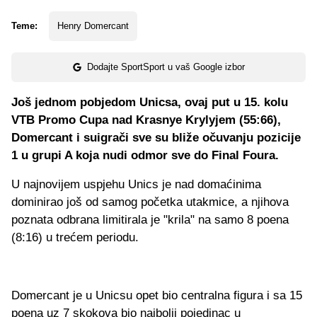
Teme:
Henry Domercant
Dodajte SportSport u vaš Google izbor
Još jednom pobjedom Unicsa, ovaj put u 15. kolu
VTB Promo Cupa nad Krasnye Krylyjem (55:66),
Domercant i suigrači sve su bliže očuvanju pozicije
1 u grupi A koja nudi odmor sve do Final Foura.
U najnovijem uspjehu Unics je nad domaćinima
dominirao još od samog početka utakmice, a njihova
poznata odbrana limitirala je "krila" na samo 8 poena
(8:16) u trećem periodu.
Domercant je u Unicsu opet bio centralna figura i sa 15
poena uz 7 skokova bio najbolji pojedinac u