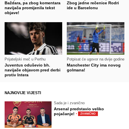
Baždara, pa zbog komentara
Zbog jedne rečenice Rodri
navijača promijenila tekst
ide u Barcelonu
objave!
Prijateljski meč u Perthu
Potpisat će ugovor na dvije godine
Juventus oduševio bh.
Manchester City ima novog
navijače objavom pred derbi
golmana!
protiv Intera
NAJNOVIJE VIJESTI
Sada je i zvanično
Arsenal predstavio veliko
·
pojačanje!
ZVANIČNO