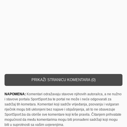
PRIKAŽI STRANICU KOMENTARA (0)
NAPOMENA:
Komentari odražavaju stavove njihovih autora/ica, a ne nužno
i stavove portala SportSport.ba te portal ne može i neće odgovarati za
sadržaj tih kometara. Komentari koji sadrže vrijeđanja, psovanja i vulgaran
riječnik mogu biti uklonjeni bez najave i objašnjenja, ali to ne obavezuje
SportSport.ba da obriše sve komentare koji krše pravila. Čitanjem prihvatate
mogućnost da među komentarima mogu biti pronađeni sadržaji koji mogu
biti u suprotnosti sa vašim uvjerenjima.