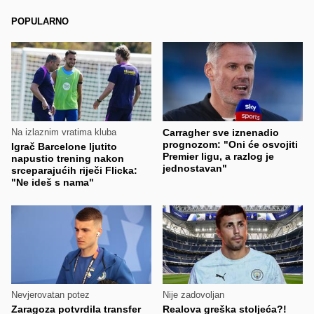
POPULARNO
Na izlaznim vratima kluba
Carragher sve iznenadio
prognozom: "Oni će osvojiti
Igrač Barcelone ljutito
Premier ligu, a razlog je
napustio trening nakon
jednostavan"
srceparajućih riječi Flicka:
"Ne ideš s nama"
Nevjerovatan potez
Nije zadovoljan
Zaragoza potvrdila transfer
Realova greška stoljeća?!