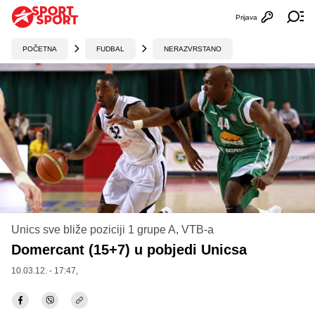
Prijava
Otvori profi
Ot
POČETNA
FUDBAL
NERAZVRSTANO
Unics sve bliže poziciji 1 grupe A, VTB-a
Domercant (15+7) u pobjedi Unicsa
10.03.12. - 17:47,