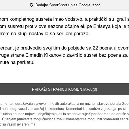
Dodajte SportSport u vaš Google izbor
kom kompletnog susreta imao vodstvo, a praktički su igrali 
om susretu protiv ove sezone očajne ekipe Eniseya koja je t
erom na klupi nastavila sa serijom poraza.
rcant je predvodio svoj tim do pobjede sa 22 poena u ovom
druge strane Elmedin Kikanović završio susret bez poena za 
inute na parketu.
PRIKAŽI STRANICU KOMENTARA (0)
omentari odražavaju stavove njihovih autora/ica, a ne nužno i stavove portala Spor
i neće odgovarati za sadržaj tih kometara. Komentari koji sadrže vrijeđanja, psovan
iti uklonjeni bez najave i objašnjenja, ali to ne obavezuje SportSport.ba da obriše
la. Čitanjem prihvatate mogućnost da među komentarima mogu biti pronađeni sadrža
ti sa vašim uvjerenjima.