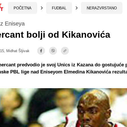
POČETNA
FUDBAL
NERAZVRSTANO
az Eniseya
cant bolji od Kikanovića
:15,
Midhat Šljivak
rcant predvodio je svoj Unics iz Kazana do gostujuće 
ruske PBL lige nad Eniseyom Elmedina Kikanovića rezul