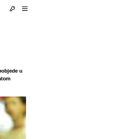
Otvori profil
Otvori meni
pobjede u
tatom