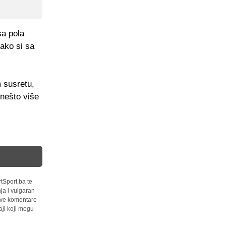
sa pola
ako si sa
 susretu,
nešto više
tSport.ba te
ja i vulgaran
 sve komentare
ji koji mogu