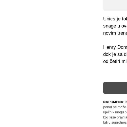
Unics je to
snage u ov
novim tren
Henry Dome
dok je sa 
od četiri m
NAPOMENA:
K
portal ne može 
riječnik mogu b
koji krše pravi
biti u suprotnos