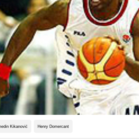
medin Kikanović
Henry Domercant