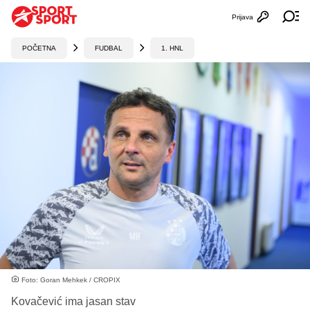
Prijava
Otvori profi
Ot
POČETNA
FUDBAL
1. HNL
Foto: Goran Mehkek / CROPIX
Kovačević ima jasan stav