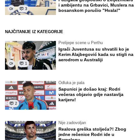
i ambijentu na Grbavici, Muslera na
3
bosanskom poručio "Hvala!"
NAJČITANIJE IZ KATEGORIJE
Prelijepe scene u Perthu
Igrači Juventusa su shvatili ko je
Kerim Alajbegović kada su stigli na
aerodrom u Australiji
1
Odluka je pala
Sapunici je došao kraj: Rodri
večeras objavio gdje nastavlja
karijeru!
2
Nije zadovoljan
Realova greška stoljeća?! Zbog
jedne rečenice Rodri ide u
Barcelonu