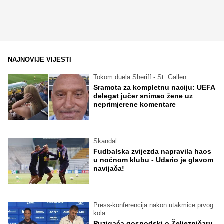
NAJNOVIJE VIJESTI
Tokom duela Sheriff - St. Gallen
Sramota za kompletnu naciju: UEFA
delegat jučer snimao žene uz
neprimjerene komentare
Skandal
Fudbalska zvijezda napravila haos
u noćnom klubu - Udario je glavom
navijača!
Press-konferencija nakon utakmice prvog
kola
Puzigaća gospodski o Željezničaru