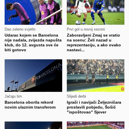
Dao zeleno svjetlo
Prvi gol u novoj sezoni
Udarac kojem se Barcelona
Zaboravljeni Zmaj se vratio
nije nadala, zvijezda napušta
na scenu: Želi nazad u
klub, do 12. avgusta sve će
reprezentaciju, a ako ovako
biti gotovo
nastavi...
Jačaju tim
Slijedi derbi
Barcelona oborila rekord
Igrači i navijači Željezničara
novim ulaznim transferom
proslavili pobjedu, Šošić
"ispoštovao" Sjever