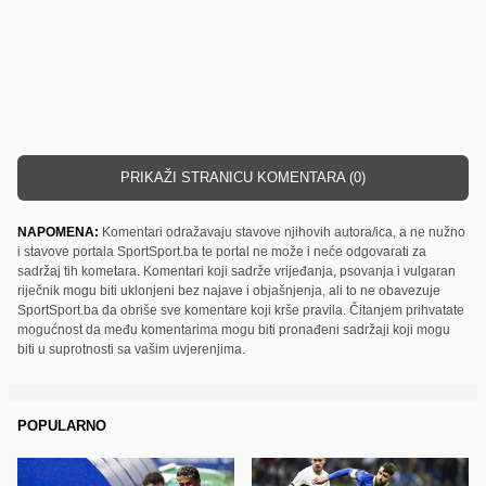
PRIKAŽI STRANICU KOMENTARA (0)
NAPOMENA:
Komentari odražavaju stavove njihovih autora/ica, a ne nužno
i stavove portala SportSport.ba te portal ne može i neće odgovarati za
sadržaj tih kometara. Komentari koji sadrže vrijeđanja, psovanja i vulgaran
riječnik mogu biti uklonjeni bez najave i objašnjenja, ali to ne obavezuje
SportSport.ba da obriše sve komentare koji krše pravila. Čitanjem prihvatate
mogućnost da među komentarima mogu biti pronađeni sadržaji koji mogu
biti u suprotnosti sa vašim uvjerenjima.
POPULARNO