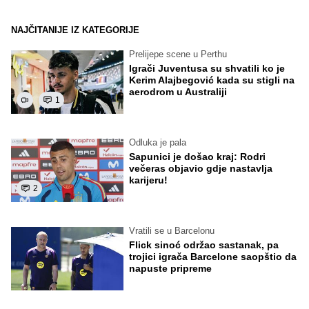
NAJČITANIJE IZ KATEGORIJE
Prelijepe scene u Perthu
Igrači Juventusa su shvatili ko je
Kerim Alajbegović kada su stigli na
aerodrom u Australiji
1
Odluka je pala
Sapunici je došao kraj: Rodri
večeras objavio gdje nastavlja
karijeru!
2
Vratili se u Barcelonu
Flick sinoć održao sastanak, pa
trojici igrača Barcelone saopštio da
napuste pripreme