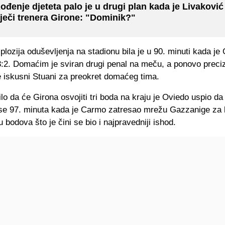
ođenje djeteta palo je u drugi plan kada je Livaković
iječi trenera Girone: "Dominik?"
plozija oduševljenja na stadionu bila je u 90. minuti kada je
3:2. Domaćim je sviran drugi penal na meču, a ponovo preciz
e iskusni Stuani za preokret domaćeg tima.
ilo da će Girona osvojiti tri boda na kraju je Oviedo uspio d
a se 97. minuta kada je Carmo zatresao mrežu Gazzanige za
u bodova što je čini se bio i najpravedniji ishod.