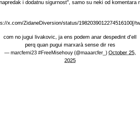
napredak i dodatnu sigurnost", samo su neki od komentara 
tps://x.com/ZidaneDiversion/status/1982039012274516100[/twi
com no jugui livakovic, ja ens podem anar despedint d’ell
perq quan pugui marxarà sense dir res
October 25,
— marcferni23 #FreeMisehouy (@maaarcfer_)
2025