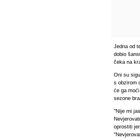
Jedna od t
dobio šansu
čeka na kra
Oni su sigu
s obzirom d
će ga moći 
sezone bra
"Nije mi ja
Nevjerovat
oprostiti j
"Nevjerovat