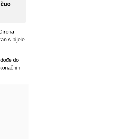
 čuo
 Girona
an s bijele
a dođe do
 konačnih