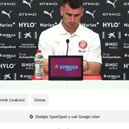
inik Livaković
Girona
Dodajte SportSport u vaš Google izbor