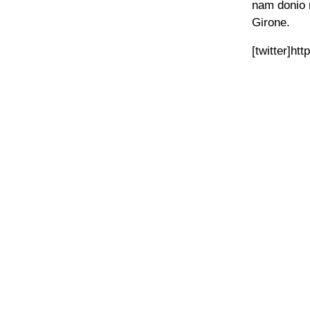
nam donio 
Girone.
[twitter]ht