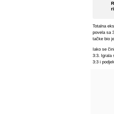
R
r
Totalna eks
povela sa 
tačke bio j
Iako se čin
3:3. Igral
3:3 i podjel