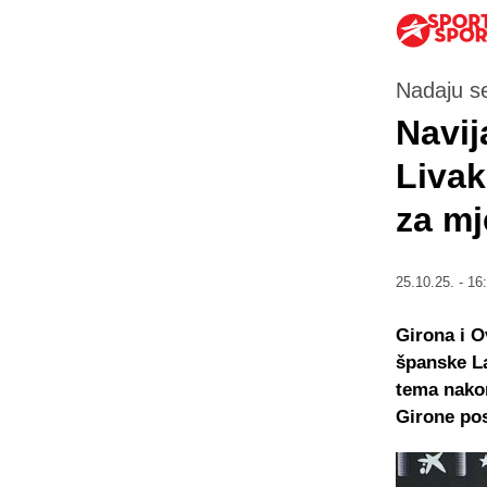
Nadaju se
Navij
Livak
za mj
25.10.25. - 16
Girona i O
španske La
tema nakon
Girone pos