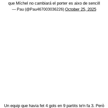
que Míchel no cambiará el porter es aixo de sencill
October 25, 2025
— Pau (@Pau467003036226)
Un equip que havia fet 4 gols en 9 partits te'n fa 3. Però