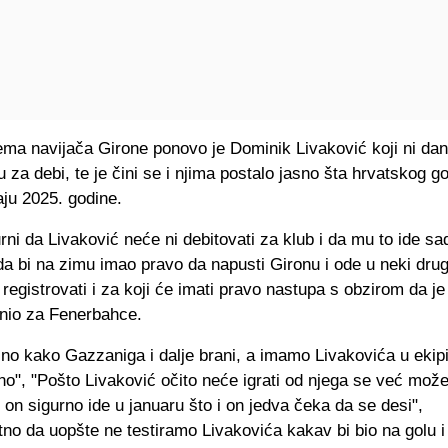
ema navijača Girone ponovo je Dominik Livaković koji ni dan
 za debi, te je čini se i njima postalo jasno šta hrvatskog 
ju 2025. godine.
rni da Livaković neće ni debitovati za klub i da mu to ide sa
a bi na zimu imao pravo da napusti Gironu i ode u neki drugi
registrovati i za koji će imati pravo nastupa s obzirom da j
nio za Fenerbahce.
sno kako Gazzaniga i dalje brani, a imamo Livakovića u ekip
no", "Pošto Livaković očito neće igrati od njega se već mo
er on sigurno ide u januaru što i on jedva čeka da se desi",
no da uopšte ne testiramo Livakovića kakav bi bio na golu i d