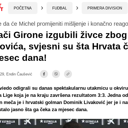
POČETNA
FUDBAL
PRIMERA DIVISION
 da će Michel promijeniti mišljenje i konačno reago
ači Girone izgubili živce zbog
ovića, svjesni su šta Hrvata 
esec dana!
:29,
Endin Čaušević
viedo odigrali su danas spektakularnu utakmicu u okviru
 Lige koja je na kraju završena rezultatom 3:3. Jedna od
 meča je i hrvatski golman Dominik Livaković jer je i n
talo jasno šta ga čeka za mjesec dana.