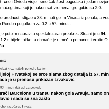
irone i Ovieda vidjeli smo čak šest pogodaka i jedan nevje
maćeg tima koji je nakon sat vremena igre gubio sa 2:0.
o prednosti stigao u 38. minuti golim Vinasa iz penala, a vo
o Rondon pogotkom za 0:2 u 57. minuti.
je potpim napravila spektakularan preokret. Stuani je u 64. 
1:2 s bijele tačke, a domaće je u meč u potpunosti vratio O
šu.
ANO
olazi kroz najteži period u karijeri
ijeloj Hrvatskoj se srce slama zbog detalja iz 57. mi
ada je u prenosu prikazan Livaković
93. minuti dali gol za pobjedu
grači Barcelone u transu nakon gola Arauja, samo on
lavio i sada se zna zašto
ichel razočarao Hrvata