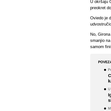
U okršaju G
preokret do
Oviedo je d
udvostruči
No, Girona 
smanjio na 
samom fini
POVEZ
Pr
C
k
U 
I
s
M