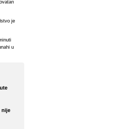
rovatan
dstvo je
minuti
unahi u
nute
 nije