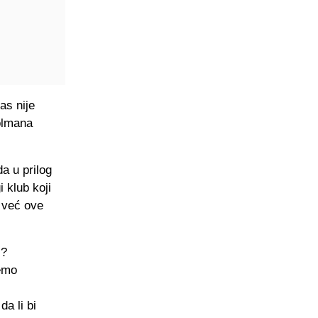
as nije
golmana
da u prilog
 klub koji
e već ove
i?
žemo
a li bi