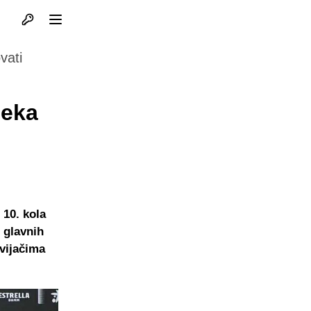
Otvori profil
Otvori meni
vati
čeka
 10. kola
 glavnih
avijačima