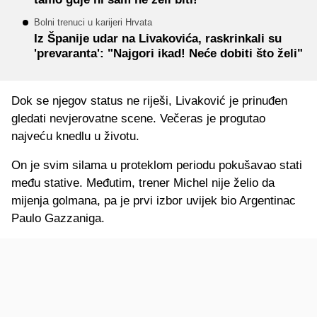
Bolni trenuci u karijeri Hrvata
Iz Španije udar na Livakovića, raskrinkali su
'prevaranta': "Najgori ikad! Neće dobiti što želi"
Dok se njegov status ne riješi, Livaković je prinuđen
gledati nevjerovatne scene. Večeras je progutao
najveću knedlu u životu.
On je svim silama u proteklom periodu pokušavao stati
među stative. Međutim, trener Michel nije želio da
mijenja golmana, pa je prvi izbor uvijek bio Argentinac
Paulo Gazzaniga.