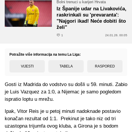
Bolni trenuci u karijeri Hrvata
Iz Španije udar na Livakovića,
raskrinkali su 'prevaranta':
"Najgori ikad! Neće dobiti što
želi"
1
24.01.26. 00:05
Potražite više informacija na temu La Liga:
VIJESTI
TABELA
RASPORED
Gosti iz Madrida do vodstvo su došli u 59. minuti. Zabio
je Luis Vazquez za 1:0, a Nijemac je samo pogledom
ispratio loptu u mrežu.
Ipak, Vitor Reis je u petoj minuti nadoknade postavio
konačan rezultat od 1:1. Prekinut je tako niz od tri
uzastopna trijumfa ovog kluba, a Girona je s bodom