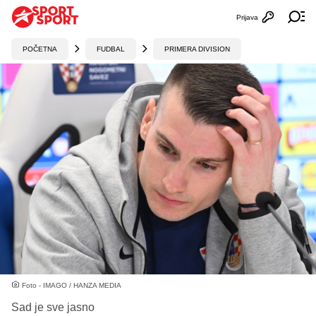
Prijava
Otvori profi
Ot
POČETNA
FUDBAL
PRIMERA DIVISION
Foto - IMAGO / HANZA MEDIA
Sad je sve jasno