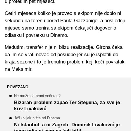
u proteklih pet mjeseci.
Četiri mjeseca koliko je proveo s ekipom nije dobio ni
sekundu na terenu pored Paula Gazzanige, a posljednji
mjesec samo trenira sa ekipom čekajući dogovor o
odlasku i povratku u Dinamo.
Međutim, transfer nije ni blizu realizacije. Girona čeka
da im se vrati novac od posudbe jer su je isplatili do
kraja sezone i to je trenutno problem koji koči povratak
na Maksimir.
POVEZANO
Ne može da brani večeras?
Bizaran problem zapao Ter Stegena, za sve je
kriv Livaković
Još uvijek ništa od Dinama
Ni Istanbul, a ni Zagreb: Dominik Livaković je
tamo gdje ni sam ne želi biti!