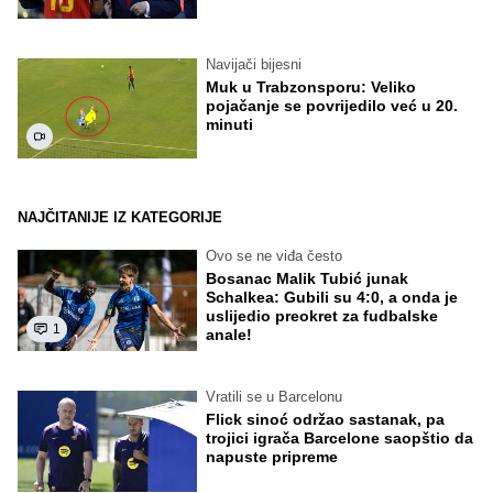
Navijači bijesni
Muk u Trabzonsporu: Veliko
pojačanje se povrijedilo već u 20.
minuti
NAJČITANIJE IZ KATEGORIJE
Ovo se ne viđa često
Bosanac Malik Tubić junak
Schalkea: Gubili su 4:0, a onda je
uslijedio preokret za fudbalske
1
anale!
Vratili se u Barcelonu
Flick sinoć održao sastanak, pa
trojici igrača Barcelone saopštio da
napuste pripreme