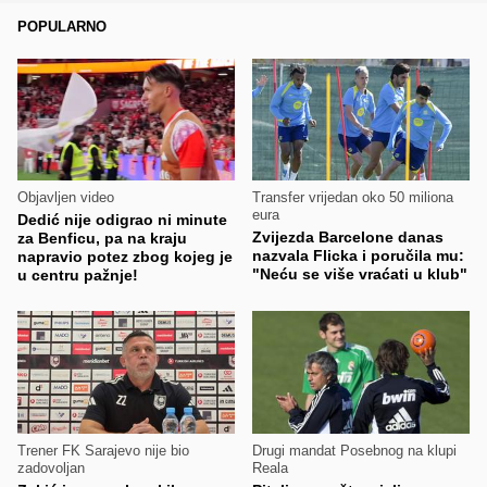
POPULARNO
Objavljen video
Transfer vrijedan oko 50 miliona
eura
Dedić nije odigrao ni minute
Zvijezda Barcelone danas
za Benficu, pa na kraju
nazvala Flicka i poručila mu:
napravio potez zbog kojeg je
"Neću se više vraćati u klub"
u centru pažnje!
Trener FK Sarajevo nije bio
Drugi mandat Posebnog na klupi
zadovoljan
Reala