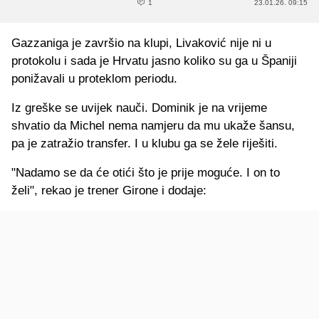
1
23.01.26. 09:15
Gazzaniga je završio na klupi, Livaković nije ni u
protokolu i sada je Hrvatu jasno koliko su ga u Španiji
ponižavali u proteklom periodu.
Iz greške se uvijek nauči. Dominik je na vrijeme
shvatio da Michel nema namjeru da mu ukaže šansu,
pa je zatražio transfer. I u klubu ga se žele riješiti.
"Nadamo se da će otići što je prije moguće. I on to
želi", rekao je trener Girone i dodaje: