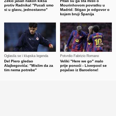
Zekić jasan nakon kiksa
Pitali su ga šta misli o
protiv Radnika! "Pucali smo
Mourinhovom povratku u
si u glavu, jednostavno"
Madrid: Stigao je odgovor o
kojem bruji Španija
Oglasila se i klupska legenda
Potvrdio Fabrizio Romano
Del Piero gledao
Veliki "Here we go" malo
Alajbegovića: "Mislim da za
prije ponoći - Liverpool se
tim nema potrebe"
pojačao iz Barcelone!