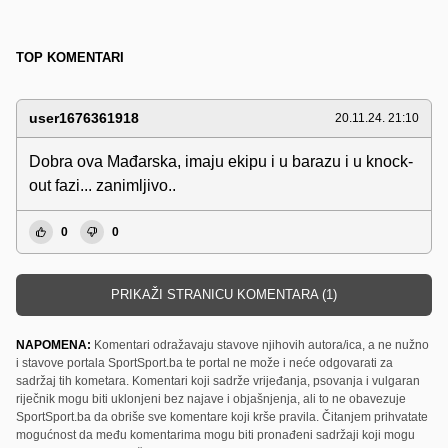
TOP KOMENTARI
user1676361918
20.11.24. 21:10
Dobra ova Mađarska, imaju ekipu i u barazu i u knock-
out fazi... zanimljivo..
0
0
PRIKAŽI STRANICU KOMENTARA (1)
NAPOMENA:
Komentari odražavaju stavove njihovih autora/ica, a ne nužno
i stavove portala SportSport.ba te portal ne može i neće odgovarati za
sadržaj tih kometara. Komentari koji sadrže vrijeđanja, psovanja i vulgaran
riječnik mogu biti uklonjeni bez najave i objašnjenja, ali to ne obavezuje
SportSport.ba da obriše sve komentare koji krše pravila. Čitanjem prihvatate
mogućnost da među komentarima mogu biti pronađeni sadržaji koji mogu