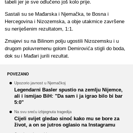
tabeli jer je sve odlučeno još kolo prije.
Sastali su se Mađarska i Njemačka, te Bosna i
Hercegovina i Nizozemska, a obje utakmice završene
su neriješenim rezultatom, 1:1.
Zmajevi su na Bilinom polju ugostili Nizozemsku i u
drugom poluvremenu golom Demirovića stigli do boda,
dok su i Mađari jurili rezultat.
POVEZANO
Upozorio javnost u Njemačkoj
Legendarni Basler spustio na zemlju Nijemce,
ali i ismijao BiH: "Da sam i ja igrao bilo bi bar
5:0"
Na svu sreću izbjegnuta tragedija
Cijeli svijet gledao sinoć kako mu se bore za
život, a on se jutros oglasio na Instagramu