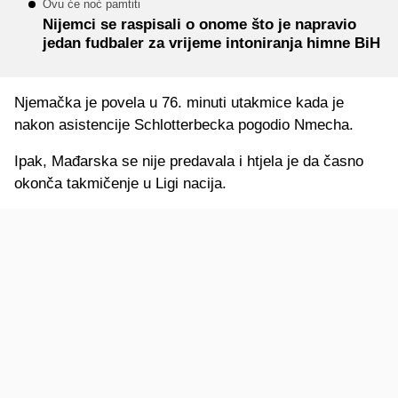
Ovu će noć pamtiti
Nijemci se raspisali o onome što je napravio
jedan fudbaler za vrijeme intoniranja himne BiH
Njemačka je povela u 76. minuti utakmice kada je
nakon asistencije Schlotterbecka pogodio Nmecha.
Ipak, Mađarska se nije predavala i htjela je da časno
okonča takmičenje u Ligi nacija.