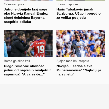
Očekivan potez
Bravo majstore
Jutro je donijelo kraj sage
Haris Tabaković junak
oko Harryja Kanea! Englez
Salzburga: Ušao i pogodio
sinoć čelnicima Bayerna
za veliku pobjedu
saopštio odluku
Barca ga silno želi
Sjajan meč bh. stopera
Diego Simeone okončao
Navijači Leedsa slave
jednu od najvećih ovoljetnih
Muharemovića: "Najbolji je
sapunica: "Alvarez će..."
na svijetu"