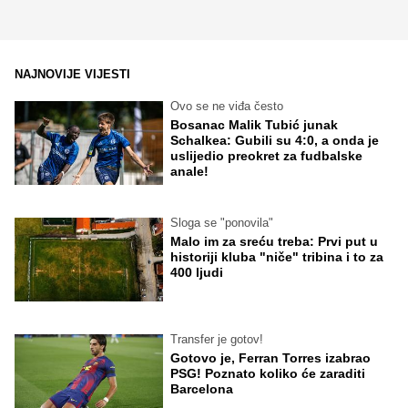
NAJNOVIJE VIJESTI
Ovo se ne viđa često
Bosanac Malik Tubić junak
Schalkea: Gubili su 4:0, a onda je
uslijedio preokret za fudbalske
anale!
Sloga se "ponovila"
Malo im za sreću treba: Prvi put u
historiji kluba "niče" tribina i to za
400 ljudi
Transfer je gotov!
Gotovo je, Ferran Torres izabrao
PSG! Poznato koliko će zaraditi
Barcelona