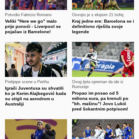
Potvrdio Fabrizio Romano
Osvojio je s ekipom 21 trofej
Veliki "Here we go" malo
Kraj jedne ere: Barcelona se i
prije ponoći - Liverpool se
definitivno riješila svoje
pojačao iz Barcelone!
legende
Prelijepe scene u Perthu
Ovog ljeta spreman da ide iz
Rumunije
Igrači Juventusa su shvatili
Propao im posao od 5
ko je Kerim Alajbegović kada
miliona eura, pa krenuli po
su stigli na aerodrom u
"bh. mašinu"! Jovo Lukić
Australiji
pred šokantnim potpisom!