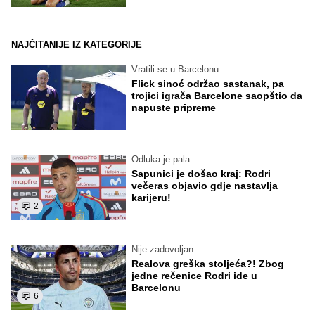
NAJČITANIJE IZ KATEGORIJE
Vratili se u Barcelonu
Flick sinoć održao sastanak, pa
trojici igrača Barcelone saopštio da
napuste pripreme
Odluka je pala
Sapunici je došao kraj: Rodri
večeras objavio gdje nastavlja
karijeru!
2
Nije zadovoljan
Realova greška stoljeća?! Zbog
jedne rečenice Rodri ide u
Barcelonu
6