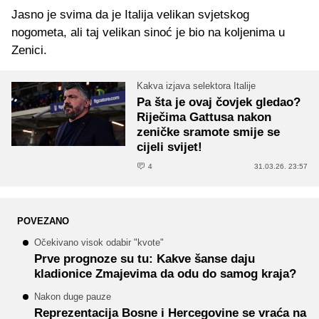
Jasno je svima da je Italija velikan svjetskog
nogometa, ali taj velikan sinoć je bio na koljenima u
Zenici.
Kakva izjava selektora Italije
Pa šta je ovaj čovjek gledao?
Riječima Gattusa nakon
zeničke sramote smije se
cijeli svijet!
4
31.03.26. 23:57
POVEZANO
Očekivano visok odabir "kvote"
Prve prognoze su tu: Kakve šanse daju
kladionice Zmajevima da odu do samog kraja?
Nakon duge pauze
Reprezentacija Bosne i Hercegovine se vraća na