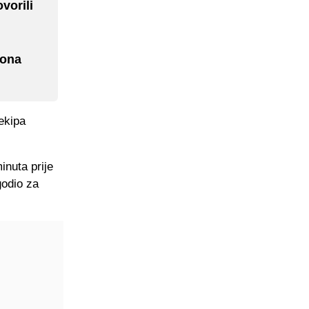
vorili
zona
 ekipa
inuta prije
godio za