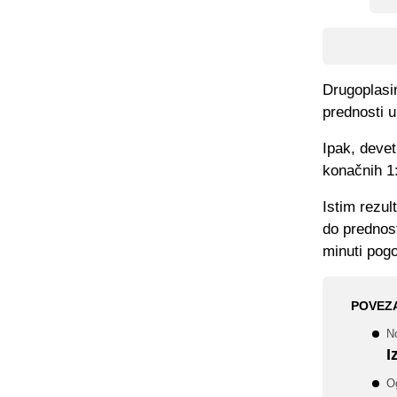
Drugoplasi
prednosti u
Ipak, devet
konačnih 1
Istim rezul
do prednos
minuti pogo
POVEZ
N
I
O