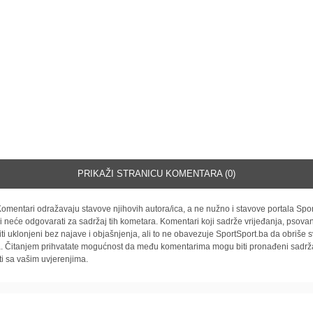
PRIKAŽI STRANICU KOMENTARA (0)
omentari odražavaju stavove njihovih autora/ica, a ne nužno i stavove portala Spor
i neće odgovarati za sadržaj tih kometara. Komentari koji sadrže vrijeđanja, psovan
iti uklonjeni bez najave i objašnjenja, ali to ne obavezuje SportSport.ba da obriše
la. Čitanjem prihvatate mogućnost da među komentarima mogu biti pronađeni sadrža
ti sa vašim uvjerenjima.