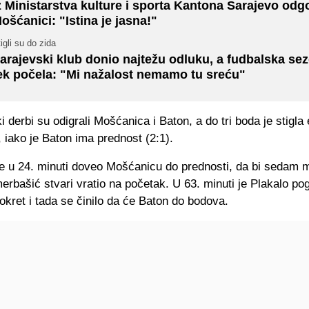
z Ministarstva kulture i sporta Kantona Sarajevo odgo
ošćanici: "Istina je jasna!"
igli su do zida
arajevski klub donio najtežu odluku, a fudbalska se
ek počela: "Mi nažalost nemamo tu sreću"
i derbi su odigrali Mošćanica i Baton, a do tri boda je stigla
iako je Baton ima prednost (2:1).
e u 24. minuti doveo Mošćanicu do prednosti, da bi sedam m
bašić stvari vratio na početak. U 63. minuti je Plakalo po
okret i tada se činilo da će Baton do bodova.