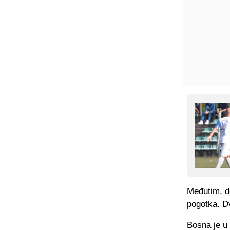
Međutim, do
pogotka. Dv
Bosna je u