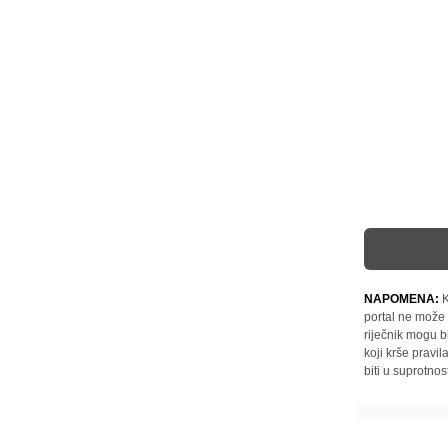
NAPOMENA:
K
portal ne može 
riječnik mogu b
koji krše pravi
biti u suprotnos