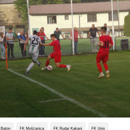
 Baton
FK Mošćanica
FK Rudar Kakanj
FK Unis