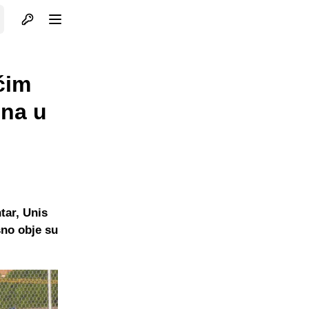
Otvori profil
Otvori meni
ćim
ona u
tar, Unis
sno obje su