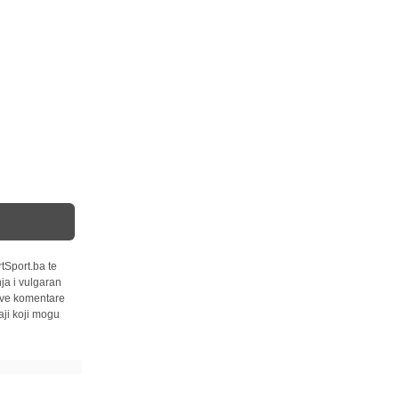
tSport.ba te
ja i vulgaran
 sve komentare
ji koji mogu