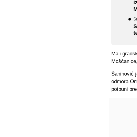
I
M
St
S
t
Mali gradsk
Mošćanice, 
Šahinović j
odmora Omer
potpuni pre