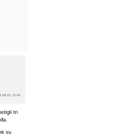
1.09.25. 12:42
tigli tri
nđa.
ek su