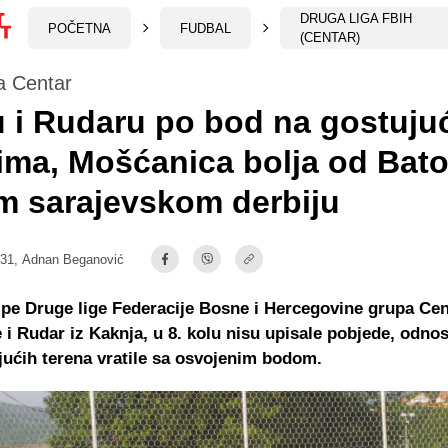
DRUGA LIGA FBIH
POČETNA
FUDBAL
(CENTAR)
a Centar
 i Rudaru po bod na gostuju
ima, Mošćanica bolja od Bat
m sarajevskom derbiju
:31,
Adnan Beganović
pe Druge lige Federacije Bosne i Hercegovine grupa Cen
 i Rudar iz Kaknja, u 8. kolu nisu upisale pobjede, odno
jućih terena vratile sa osvojenim bodom.