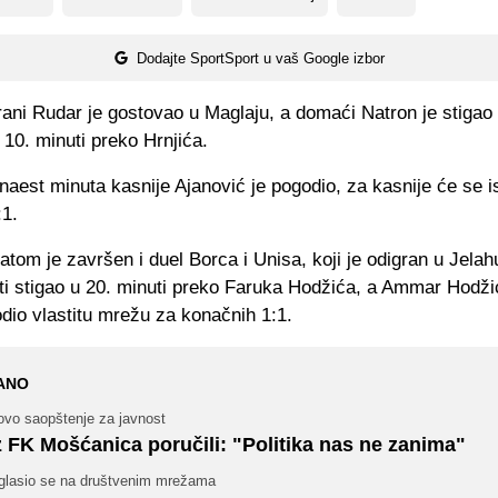
Dodajte SportSport u vaš Google izbor
rani Rudar je gostovao u Maglaju, a domaći Natron je stigao
 10. minuti preko Hrnjića.
naest minuta kasnije Ajanović je pogodio, za kasnije će se is
:1.
tatom je završen i duel Borca i Unisa, koji je odigran u Jelah
ti stigao u 20. minuti preko Faruka Hodžića, a Ammar Hodžić
dio vlastitu mrežu za konačnih 1:1.
ANO
ovo saopštenje za javnost
z FK Mošćanica poručili: "Politika nas ne zanima"
glasio se na društvenim mrežama