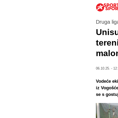
Druga lig
Unisu
teren
malo
06.10.25. - 12
Vodeće eki
iz Vogošće
se s gostu