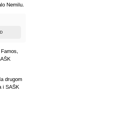
alo Nemilu.
ED
a Famos,
 SAŠK
 Na drugom
a i SAŠK