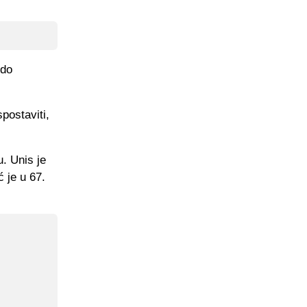
 do
postaviti,
u. Unis je
 je u 67.