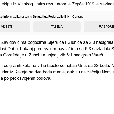
 ekipu iz Visokog. Istim rezultatom je Žepče 1919 je savlad
še informacija na temu Druga liga Federacije BiH - Centar:
VIJESTI
TABELA
RASPOR
u Zavidovićima pogocima Šijerkića i Gluhića sa 2:0 nadigral
dost Doboj Kakanj pred svojim navijačima sa 6:3 savladala
 Goražde je u Župći sa ubjedljivih 6:1 nadigralo Vareš.
 odigranih kola na vrhu tabele se nalazi Unis sa 22 boda.
Rudar iz Kaknja sa dva boda manje, dok su na začelju Nemil
a po pet osvojenih bodova.