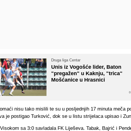
Druga liga Centar
Unis iz Vogošće lider, Baton
"pregažen" u Kaknju, "trica"
Mošćanice u Hrasnici
0
maći nisu tako mislili te su u posljednjih 17 minuta meča pos
a je postigao Turković, dok se u listu strijelaca upisao i Zu
 Visokom sa 3:0 savladala FK Liješeva. Tabak, Bajrić i Pend