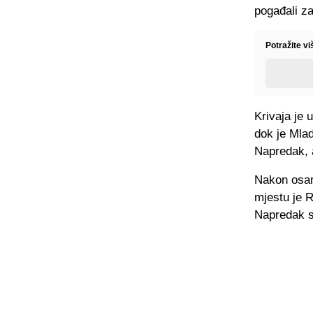
pogađali za
Potražite vi
Krivaja je 
dok je Mla
Napredak, a
Nakon osam
mjestu je 
Napredak s