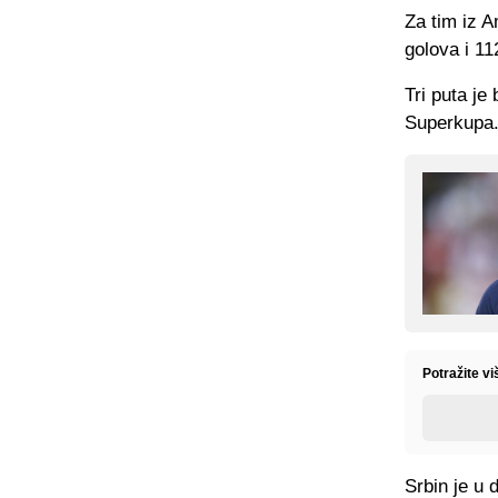
Za tim iz 
golova i 11
Tri puta je
Superkupa
Potražite vi
Srbin je u 