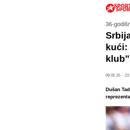
36-godišn
Srbij
kući:
klub"
09.05.25. - 23
Dušan Tadi
reprezenta