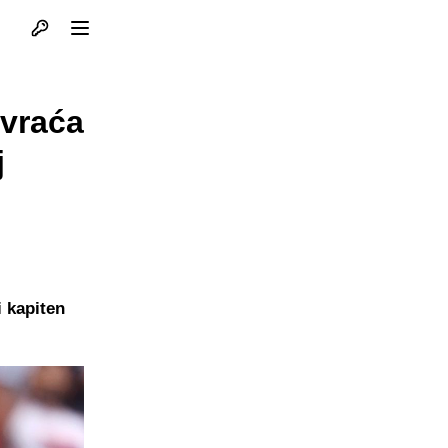
Otvori profil
Otvori meni
 vraća
j
 kapiten