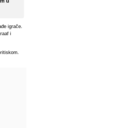
im u
ađe igrače.
raaf i
ritiskom.