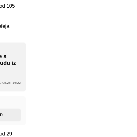
 od 105
feja
e s
udu iz
9.05.25. 16:22
ED
 od 29