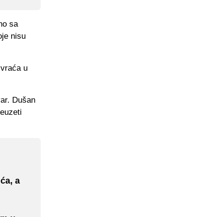
no sa
je nisu
 vraća u
var. Dušan
reuzeti
ća, a