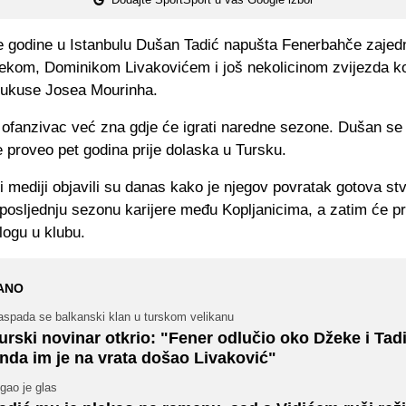
e godine u Istanbulu Dušan Tadić napušta Fenerbahče zajed
kom, Dominikom Livakovićem i još nekolicinom zvijezda ko
e ukuse Josea Mourinha.
i ofanzivac već zna gdje će igrati naredne sezone. Dušan se
e proveo pet godina prije dolaska u Tursku.
 mediji objavili su danas kako je njegov povratak gotova st
 posljednju sezonu karijere među Kopljanicima, a zatim će p
logu u klubu.
ANO
aspada se balkanski klan u turskom velikanu
urski novinar otkrio: "Fener odlučio oko Džeke i Tadi
nda im je na vrata došao Livaković"
gao je glas