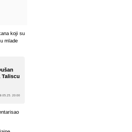
ana koji su
išu mlade
Dušan
 Taliscu
9.05.25. 20:00
ntarisao
jajne