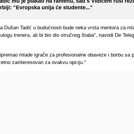
adić mu je plakao na ramenu, sad s Vidićem ruši rež
rbiji: "Evropska unija će studente..."
 da Dušan Tadić u budućnosti bude neka vrsta mentora za ml
ulogu trenera, ali bi bio dio stručnog štaba", navodi De Teleg
ripremao mlade igrače za profesionalne obaveze i borbu sa p
zetno zainteresovan za ovakvu opciju."