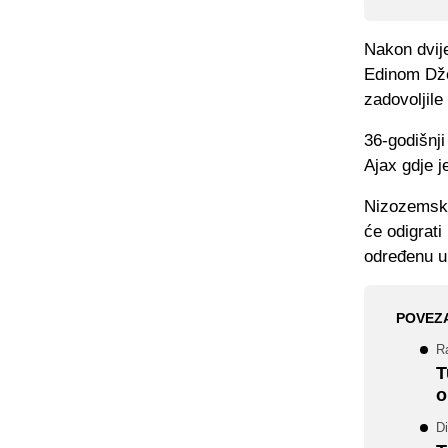
Nakon dvij
Edinom Dže
zadovoljil
36-godišnj
Ajax gdje j
Nizozemski
će odigrati
određenu u
POVEZ
R
T
o
Di