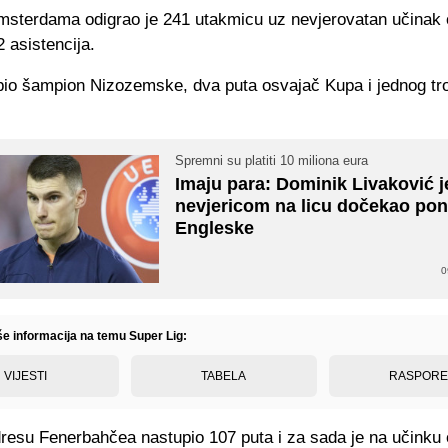
Amsterdama odigrao je 241 utakmicu uz nevjerovatan učinak
2 asistencija.
 bio šampion Nizozemske, dva puta osvajač Kupa i jednog tro
.
Spremni su platiti 10 miliona eura
Imaju para: Dominik Livaković j
nevjericom na licu dočekao pon
Engleske
0
še informacija na temu Super Lig:
VIJESTI
TABELA
RASPOR
dresu Fenerbahčea nastupio 107 puta i za sada je na učinku