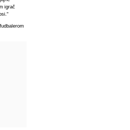
m igrač
si."
 fudbalerom