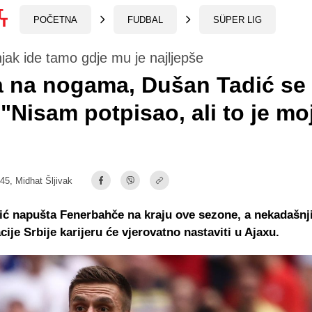
POČETNA
FUDBAL
SÜPER LIG
jak ide tamo gdje mu je najljepše
a na nogama, Dušan Tadić se
 "Nisam potpisao, ali to je mo
:45,
Midhat Šljivak
ć napušta Fenerbahče na kraju ove sezone, a nekadašnji
cije Srbije karijeru će vjerovatno nastaviti u Ajaxu.