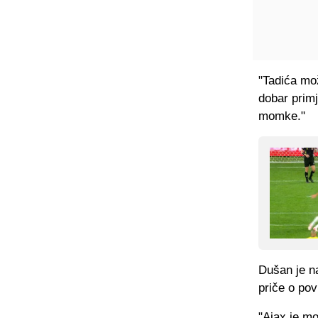
"Tadića mo
dobar primj
momke."
Dušan je n
priče o pov
"Ajax je m