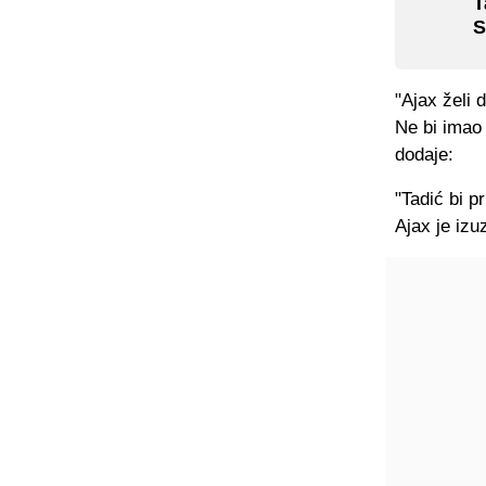
T
S
"Ajax želi
Ne bi imao 
dodaje:
"Tadić bi p
Ajax je izu