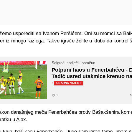
žemo usporediti sa Ivanom Peršićem. Oni su momci sa Balk
er iz mnogo razloga. Takve igrače želite u klubu da kontrol
Saigrači spriječili obračun
Potpuni haos u Fenerbahčeu - 
Tadić usred utakmice krenuo na
·
UDARNA VIJEST
1
0
akon današnjeg meča Fenerbahčea protiv Bašakšehira kome
ratku u Ajax.
oj klub, baš kao i Fenerbahče. Dugo sam igrao tamo, imam s