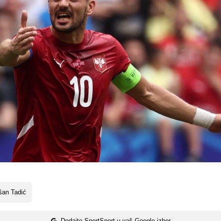
šan Tadić
Dodajte SportSport u vaš Google izbor