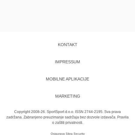
KONTAKT
IMPRESSUM
MOBILNE APLIKACIJE
MARKETING
Copyright 2008-26. SportSport d.o.o. ISSN 2744-2195. Sva prava
zadržana. Zabranjeno preuzimanje sadržaja bez dozvole izdavača.
Pravila
o zaštiti privatnosti.
Osigurava
Sikra Security