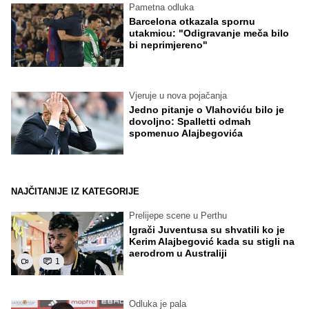
Pametna odluka
Barcelona otkazala spornu
utakmicu: "Odigravanje meča bilo
bi neprimjereno"
Vjeruje u nova pojačanja
Jedno pitanje o Vlahoviću bilo je
dovoljno: Spalletti odmah
spomenuo Alajbegovića
NAJČITANIJE IZ KATEGORIJE
Prelijepe scene u Perthu
Igrači Juventusa su shvatili ko je
Kerim Alajbegović kada su stigli na
aerodrom u Australiji
1
Odluka je pala