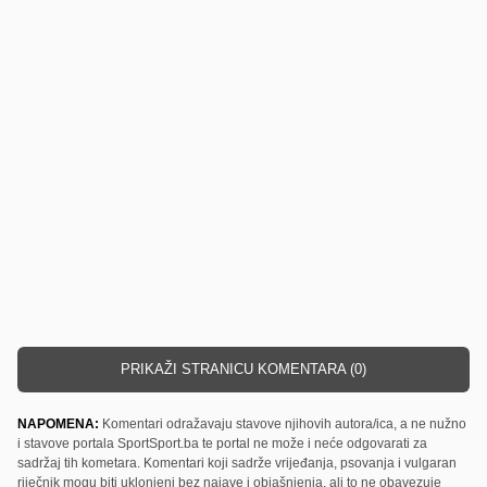
PRIKAŽI STRANICU KOMENTARA (0)
NAPOMENA:
Komentari odražavaju stavove njihovih autora/ica, a ne nužno
i stavove portala SportSport.ba te portal ne može i neće odgovarati za
sadržaj tih kometara. Komentari koji sadrže vrijeđanja, psovanja i vulgaran
riječnik mogu biti uklonjeni bez najave i objašnjenja, ali to ne obavezuje