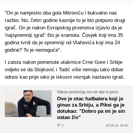
"On je namjestio oba gola Mitroviću i bukvalno nas
razbio. No, četiri godine kasnije to je bio potpuno drugi
igrač. On je nakon Evropskog prvenstva izjavio da je
'najspremniji igrač' što je sramota. Čovjek koji ima 35
godina tvrdi da je spremniji od Vlahovića koji ima 24
godine? To je nemoguće".
I zaista nakon pomenute utakmice Crne Gore i Srbije
vidjelo se da Stojković i Tadić više nemaju tako dobar
odnos kao prije iako je iskusni veznjak nastavio igrati.
Nakon poniženja mu se nije ni javio
Ovo je otac fudbalera koji je
ginuo za Srbiju, a Piksi ga je
dotukao: "Dobro pa mi je sin
ostao živ"
2
25.09.24. 00:40