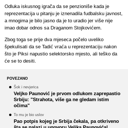
Odluka iskusnog igrača da se penzioniše kada je
reprezentacija u pitanju je iznenadila fudbalsku javnost,
a mnogima je bilo jasno da je to uradio jer više nije
imao dobar odnos sa Draganom Stojkovićem.
Zbog toga se prije dva mjeseca počelo uveliko
špekulisati da se Tadić vraća u reprezentaciju nakon
što je Piksi napustio selektorsko mjesto, ali teško da
će se to desiti.
POVEZANO
Šok i nevjerica
Veljko Paunović je prvom odlukom zaprepastio
Srbiju: "Strahota, više ga ne gledam istim
očima"
To mu je bio uslov
Pao potpis kojeg je Srbija čekala, pa otkriveno
šta se nalazi u ugovoru Veljka Paunovića!