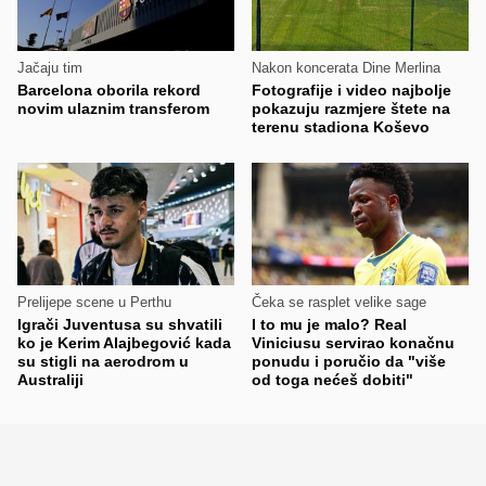
Jačaju tim
Nakon koncerata Dine Merlina
Barcelona oborila rekord
Fotografije i video najbolje
novim ulaznim transferom
pokazuju razmjere štete na
terenu stadiona Koševo
Prelijepe scene u Perthu
Čeka se rasplet velike sage
Igrači Juventusa su shvatili
I to mu je malo? Real
ko je Kerim Alajbegović kada
Viniciusu servirao konačnu
su stigli na aerodrom u
ponudu i poručio da "više
Australiji
od toga nećeš dobiti"