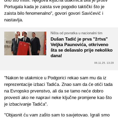
ono što misli. Njegova ključna utakmica bila je protiv
Portugala kada je zaista sve pogodio taktički što je
zaista bilo fenomenalno", govori govori Savićević i
nastavlja.
Ništa od povratka u nacionalni tim
Dušan Tadić je prva "žrtva"
Veljka Paunovića, otkriveno
šta se dešavalo prije nekoliko
dana!
06.11.25. 13:29
"Nakon te utakmice u Podgorici rekao sam mu da iz
reprezentacije izbaci Tadića. Znao sam da će otići tada
na Evropsko prvenstvo, ali da se tamo neće dobro
provesti ako ne napravi neke ključne promjene kao što
je izbacivanje Tadića".
"Objasnit ću vam zašto sam to savjetovao. Igrali smo