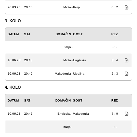
26.03.23.
20:45
Malta
-
Italija
0 : 2
3. KOLO
DATUM
SAT
DOMAĆIN
GOST
REZ
Italija
-
- : -
16.06.23.
20:45
Malta
-
Engleska
0 : 4
16.06.23.
20:45
Makedonija
-
Ukrajina
2 : 3
4. KOLO
DATUM
SAT
DOMAĆIN
GOST
REZ
19.06.23.
20:45
Engleska
-
Makedonija
7 : 0
Italija
-
- : -