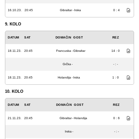
16.10.23.
20:45
Gibraltar
-
Irska
0 : 4
9. KOLO
DATUM
SAT
DOMAĆIN
GOST
REZ
18.11.23.
20:45
Francuska
-
Gibraltar
14 : 0
Grčka
-
- : -
18.11.23.
20:45
Holandija
-
Irska
1 : 0
10. KOLO
DATUM
SAT
DOMAĆIN
GOST
REZ
21.11.23.
20:45
Gibraltar
-
Holandija
0 : 6
Irska
-
- : -