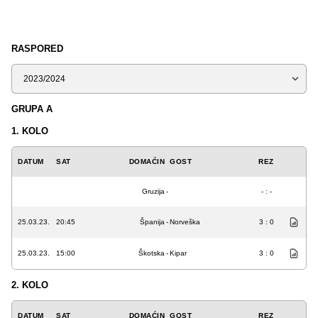
RASPORED
Sezona
GRUPA A
1. KOLO
DATUM
SAT
DOMAĆIN
GOST
REZ
Gruzija
-
- : -
25.03.23.
20:45
Španija
-
Norveška
3 : 0
25.03.23.
15:00
Škotska
-
Kipar
3 : 0
2. KOLO
DATUM
SAT
DOMAĆIN
GOST
REZ