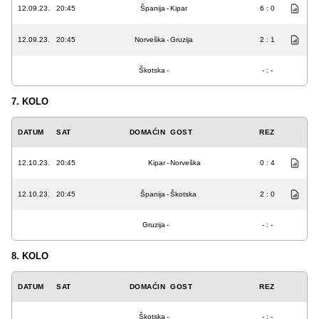
12.09.23.
20:45
Španija
-
Kipar
6 : 0
12.09.23.
20:45
Norveška
-
Gruzija
2 : 1
Škotska
-
- : -
7. KOLO
DATUM
SAT
DOMAĆIN
GOST
REZ
12.10.23.
20:45
Kipar
-
Norveška
0 : 4
12.10.23.
20:45
Španija
-
Škotska
2 : 0
Gruzija
-
- : -
8. KOLO
DATUM
SAT
DOMAĆIN
GOST
REZ
Škotska
-
- : -