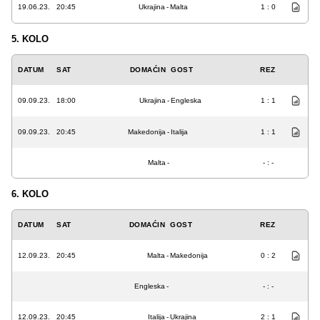
19.06.23.
20:45
Ukrajina
-
Malta
1 : 0
5. KOLO
DATUM
SAT
DOMAĆIN
GOST
REZ
09.09.23.
18:00
Ukrajina
-
Engleska
1 : 1
09.09.23.
20:45
Makedonija
-
Italija
1 : 1
Malta
-
- : -
6. KOLO
DATUM
SAT
DOMAĆIN
GOST
REZ
12.09.23.
20:45
Malta
-
Makedonija
0 : 2
Engleska
-
- : -
12.09.23.
20:45
Italija
-
Ukrajina
2 : 1