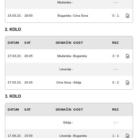
Mađarska
-
- : -
24.03.23.
18:00
Bugarska
-
Crna Gora
0 : 1
2. KOLO
DATUM
SAT
DOMAĆIN
GOST
REZ
27.03.23.
20:45
Mađarska
-
Bugarska
3 : 0
Litvanija
-
- : -
27.03.23.
20:45
Crna Gora
-
Srbija
0 : 2
3. KOLO
DATUM
SAT
DOMAĆIN
GOST
REZ
Srbija
-
- : -
17.06.23.
15:00
Litvanija
-
Bugarska
1 : 1