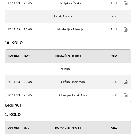
17.11.23.
20:45
Poljska
-
Češka
1 : 1
Farski Otoci
-
- : -
17.11.23.
18:00
Moldavija
-
Albanija
1 : 1
10. KOLO
DATUM
SAT
DOMAĆIN
GOST
REZ
Poljska
-
- : -
20.11.23.
20:45
Češka
-
Moldavija
3 : 0
20.11.23.
20:45
Albanija
-
Farski Otoci
0 : 0
GRUPA F
1. KOLO
DATUM
SAT
DOMAĆIN
GOST
REZ