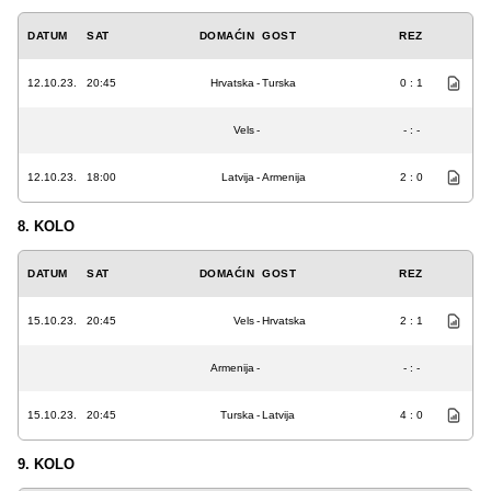
DATUM
SAT
DOMAĆIN
GOST
REZ
12.10.23.
20:45
Hrvatska
-
Turska
0 : 1
Vels
-
- : -
12.10.23.
18:00
Latvija
-
Armenija
2 : 0
8. KOLO
DATUM
SAT
DOMAĆIN
GOST
REZ
15.10.23.
20:45
Vels
-
Hrvatska
2 : 1
Armenija
-
- : -
15.10.23.
20:45
Turska
-
Latvija
4 : 0
9. KOLO