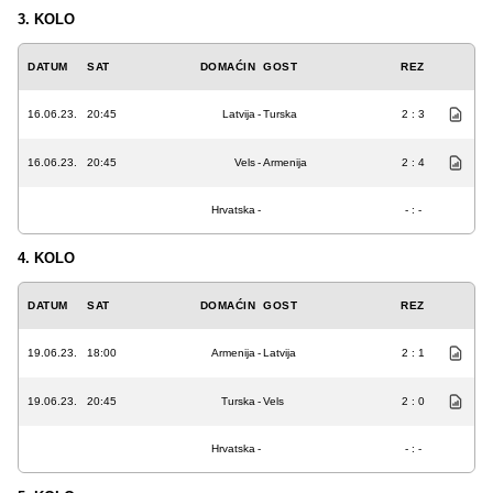
3. KOLO
DATUM
SAT
DOMAĆIN
GOST
REZ
16.06.23.
20:45
Latvija
-
Turska
2 : 3
16.06.23.
20:45
Vels
-
Armenija
2 : 4
Hrvatska
-
- : -
4. KOLO
DATUM
SAT
DOMAĆIN
GOST
REZ
19.06.23.
18:00
Armenija
-
Latvija
2 : 1
19.06.23.
20:45
Turska
-
Vels
2 : 0
Hrvatska
-
- : -