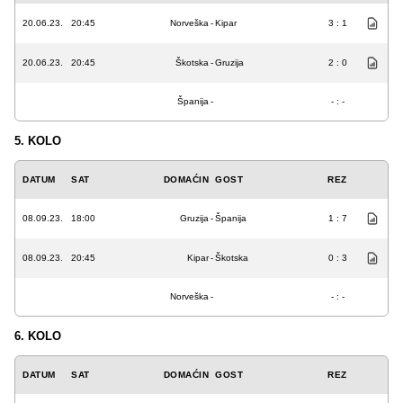
20.06.23.
20:45
Norveška
-
Kipar
3 : 1
20.06.23.
20:45
Škotska
-
Gruzija
2 : 0
Španija
-
- : -
5. KOLO
DATUM
SAT
DOMAĆIN
GOST
REZ
08.09.23.
18:00
Gruzija
-
Španija
1 : 7
08.09.23.
20:45
Kipar
-
Škotska
0 : 3
Norveška
-
- : -
6. KOLO
DATUM
SAT
DOMAĆIN
GOST
REZ