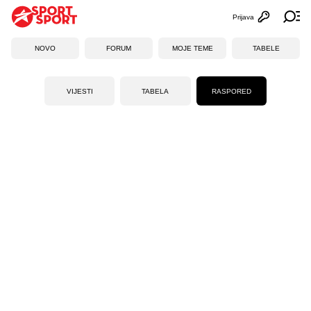
Prijava
Otvori profi
Ot
NOVO
FORUM
MOJE TEME
TABELE
VIJESTI
TABELA
RASPORED