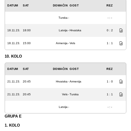
DATUM
SAT
DOMAĆIN
GOST
REZ
Turska
-
- : -
18.11.23.
18:00
Latvija
-
Hrvatska
0 : 2
18.11.23.
15:00
Armenija
-
Vels
1 : 1
10. KOLO
DATUM
SAT
DOMAĆIN
GOST
REZ
21.11.23.
20:45
Hrvatska
-
Armenija
1 : 0
21.11.23.
20:45
Vels
-
Turska
1 : 1
Latvija
-
- : -
GRUPA E
1. KOLO