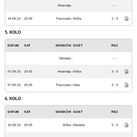
Holandija
-
- : -
19.06.23.
20:45
Francuska
-
Grčka
1 : 0
5. KOLO
DATUM
SAT
DOMAĆIN
GOST
REZ
Gibraltar
-
- : -
07.09.23.
20:45
Holandija
-
Grčka
3 : 0
07.09.23.
20:45
Francuska
-
Irska
2 : 0
6. KOLO
DATUM
SAT
DOMAĆIN
GOST
REZ
10.09.23.
20:45
Grčka
-
Gibraltar
5 : 0