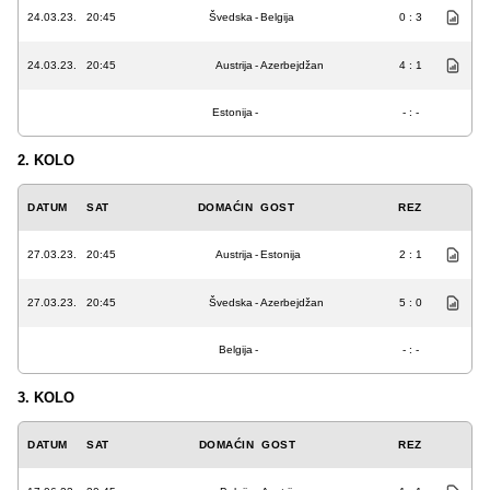
24.03.23.
20:45
Švedska
-
Belgija
0 : 3
24.03.23.
20:45
Austrija
-
Azerbejdžan
4 : 1
Estonija
-
- : -
2. KOLO
DATUM
SAT
DOMAĆIN
GOST
REZ
27.03.23.
20:45
Austrija
-
Estonija
2 : 1
27.03.23.
20:45
Švedska
-
Azerbejdžan
5 : 0
Belgija
-
- : -
3. KOLO
DATUM
SAT
DOMAĆIN
GOST
REZ