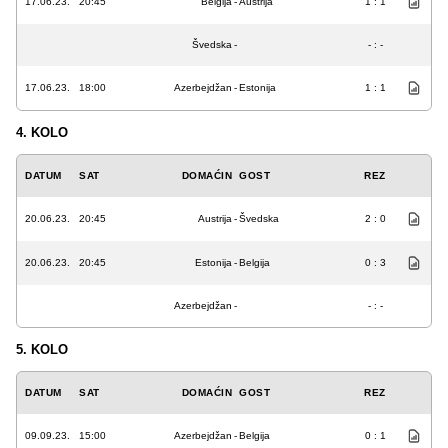
17.06.23.
20:45
Belgija
-
Austrija
1 : 1
Švedska
-
- : -
17.06.23.
18:00
Azerbejdžan
-
Estonija
1 : 1
4. KOLO
DATUM
SAT
DOMAĆIN
GOST
REZ
20.06.23.
20:45
Austrija
-
Švedska
2 : 0
20.06.23.
20:45
Estonija
-
Belgija
0 : 3
Azerbejdžan
-
- : -
5. KOLO
DATUM
SAT
DOMAĆIN
GOST
REZ
09.09.23.
15:00
Azerbejdžan
-
Belgija
0 : 1