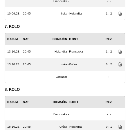
Francuska
-
- : -
10.09.23.
20:45
Irska
-
Holandija
1 : 2
7. KOLO
DATUM
SAT
DOMAĆIN
GOST
REZ
13.10.23.
20:45
Holandija
-
Francuska
1 : 2
13.10.23.
20:45
Irska
-
Grčka
0 : 2
Gibraltar
-
- : -
8. KOLO
DATUM
SAT
DOMAĆIN
GOST
REZ
Francuska
-
- : -
16.10.23.
20:45
Grčka
-
Holandija
0 : 1