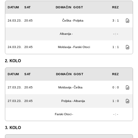
DATUM
SAT
DOMAĆIN
GOST
REZ
24.03.23.
20:45
Češka
-
Poljska
3 : 1
Albanija
-
- : -
24.03.23.
20:45
Moldavija
-
Farski Otoci
1 : 1
2. KOLO
DATUM
SAT
DOMAĆIN
GOST
REZ
27.03.23.
20:45
Moldavija
-
Češka
0 : 0
27.03.23.
20:45
Poljska
-
Albanija
1 : 0
Farski Otoci
-
- : -
3. KOLO