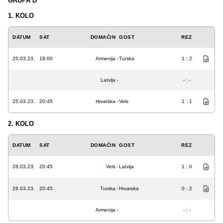
GRUPA D
1. KOLO
DATUM
SAT
DOMAĆIN
GOST
REZ
25.03.23.
18:00
Armenija
-
Turska
1 : 2
Latvija
-
- : -
25.03.23.
20:45
Hrvatska
-
Vels
1 : 1
2. KOLO
DATUM
SAT
DOMAĆIN
GOST
REZ
28.03.23.
20:45
Vels
-
Latvija
1 : 0
28.03.23.
20:45
Turska
-
Hrvatska
0 : 2
Armenija
-
- : -