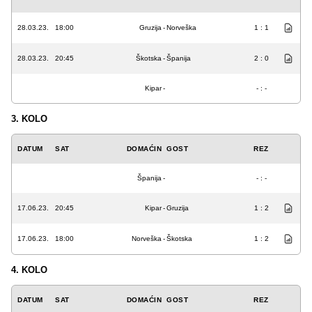
28.03.23.
18:00
Gruzija
-
Norveška
1 : 1
28.03.23.
20:45
Škotska
-
Španija
2 : 0
Kipar
-
- : -
3. KOLO
DATUM
SAT
DOMAĆIN
GOST
REZ
Španija
-
- : -
17.06.23.
20:45
Kipar
-
Gruzija
1 : 2
17.06.23.
18:00
Norveška
-
Škotska
1 : 2
4. KOLO
DATUM
SAT
DOMAĆIN
GOST
REZ