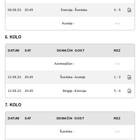
09.09.23.
20:45
Estonija
-
Švedska
0 : 5
Austrija
-
- : -
6. KOLO
DATUM
SAT
DOMAĆIN
GOST
REZ
Azerbejdžan
-
- : -
12.09.23.
20:45
Švedska
-
Austrija
1 : 3
12.09.23.
20:45
Belgija
-
Estonija
5 : 0
7. KOLO
DATUM
SAT
DOMAĆIN
GOST
REZ
Švedska
-
- : -