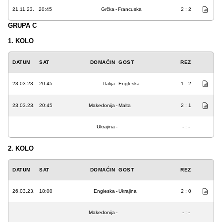
21.11.23.
20:45
Grčka
-
Francuska
2 : 2
GRUPA C
1. KOLO
DATUM
SAT
DOMAĆIN
GOST
REZ
23.03.23.
20:45
Italija
-
Engleska
1 : 2
23.03.23.
20:45
Makedonija
-
Malta
2 : 1
Ukrajina
-
- : -
2. KOLO
DATUM
SAT
DOMAĆIN
GOST
REZ
26.03.23.
18:00
Engleska
-
Ukrajina
2 : 0
Makedonija
-
- : -