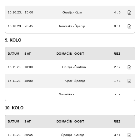
15.10.23.
15:00
Gruzija
-
Kipar
4 : 0
15.10.23.
20:45
Norveška
-
Španija
0 : 1
9. KOLO
DATUM
SAT
DOMAĆIN
GOST
REZ
16.11.23.
18:00
Gruzija
-
Škotska
2 : 2
16.11.23.
18:00
Kipar
-
Španija
1 : 3
Norveška
-
- : -
10. KOLO
DATUM
SAT
DOMAĆIN
GOST
REZ
19.11.23.
20:45
Španija
-
Gruzija
3 : 1