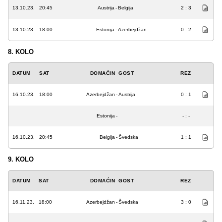
13.10.23.
20:45
Austrija
-
Belgija
2 : 3
13.10.23.
18:00
Estonija
-
Azerbejdžan
0 : 2
8. KOLO
DATUM
SAT
DOMAĆIN
GOST
REZ
16.10.23.
18:00
Azerbejdžan
-
Austrija
0 : 1
Estonija
-
- : -
16.10.23.
20:45
Belgija
-
Švedska
1 : 1
9. KOLO
DATUM
SAT
DOMAĆIN
GOST
REZ
16.11.23.
18:00
Azerbejdžan
-
Švedska
3 : 0