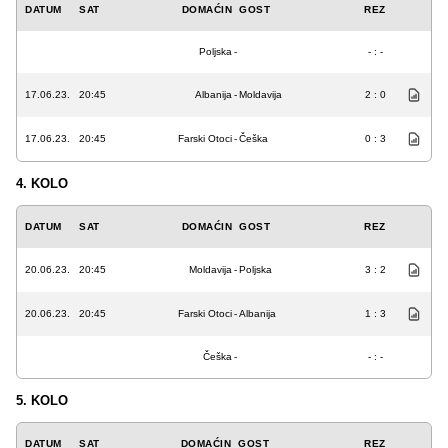
DATUM
SAT
DOMAĆIN
GOST
REZ
Poljska
-
- : -
17.06.23.
20:45
Albanija
-
Moldavija
2 : 0
17.06.23.
20:45
Farski Otoci
-
Češka
0 : 3
4. KOLO
DATUM
SAT
DOMAĆIN
GOST
REZ
20.06.23.
20:45
Moldavija
-
Poljska
3 : 2
20.06.23.
20:45
Farski Otoci
-
Albanija
1 : 3
Češka
-
- : -
5. KOLO
DATUM
SAT
DOMAĆIN
GOST
REZ