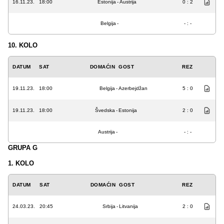
16.11.23.
18:00
Estonija
-
Austrija
0 : 2
Belgija
-
- : -
10. KOLO
DATUM
SAT
DOMAĆIN
GOST
REZ
19.11.23.
18:00
Belgija
-
Azerbejdžan
5 : 0
19.11.23.
18:00
Švedska
-
Estonija
2 : 0
Austrija
-
- : -
GRUPA G
1. KOLO
DATUM
SAT
DOMAĆIN
GOST
REZ
24.03.23.
20:45
Srbija
-
Litvanija
2 : 0