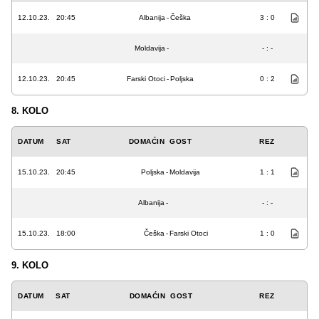
12.10.23.
20:45
Albanija
-
Češka
3 : 0
Moldavija
-
- : -
12.10.23.
20:45
Farski Otoci
-
Poljska
0 : 2
8. KOLO
DATUM
SAT
DOMAĆIN
GOST
REZ
15.10.23.
20:45
Poljska
-
Moldavija
1 : 1
Albanija
-
- : -
15.10.23.
18:00
Češka
-
Farski Otoci
1 : 0
9. KOLO
DATUM
SAT
DOMAĆIN
GOST
REZ