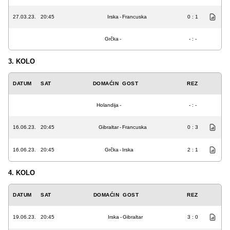
27.03.23.
20:45
Irska
-
Francuska
0 : 1
Grčka
-
- : -
3. KOLO
DATUM
SAT
DOMAĆIN
GOST
REZ
Holandija
-
- : -
16.06.23.
20:45
Gibraltar
-
Francuska
0 : 3
16.06.23.
20:45
Grčka
-
Irska
2 : 1
4. KOLO
DATUM
SAT
DOMAĆIN
GOST
REZ
19.06.23.
20:45
Irska
-
Gibraltar
3 : 0