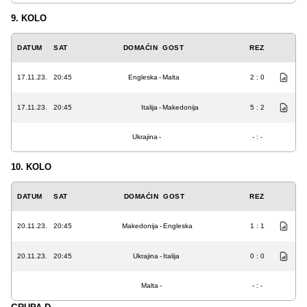
9. KOLO
DATUM
SAT
DOMAĆIN
GOST
REZ
17.11.23.
20:45
Engleska
-
Malta
2 : 0
17.11.23.
20:45
Italija
-
Makedonija
5 : 2
Ukrajina
-
- : -
10. KOLO
DATUM
SAT
DOMAĆIN
GOST
REZ
20.11.23.
20:45
Makedonija
-
Engleska
1 : 1
20.11.23.
20:45
Ukrajina
-
Italija
0 : 0
Malta
-
- : -