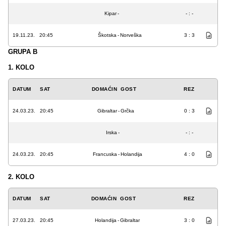
Kipar
-
- : -
19.11.23.
20:45
Škotska
-
Norveška
3 : 3
GRUPA B
1. KOLO
DATUM
SAT
DOMAĆIN
GOST
REZ
24.03.23.
20:45
Gibraltar
-
Grčka
0 : 3
Irska
-
- : -
24.03.23.
20:45
Francuska
-
Holandija
4 : 0
2. KOLO
DATUM
SAT
DOMAĆIN
GOST
REZ
27.03.23.
20:45
Holandija
-
Gibraltar
3 : 0