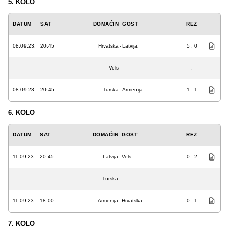
5. KOLO
DATUM
SAT
DOMAĆIN
GOST
REZ
08.09.23.
20:45
Hrvatska
-
Latvija
5 : 0
Vels
-
- : -
08.09.23.
20:45
Turska
-
Armenija
1 : 1
6. KOLO
DATUM
SAT
DOMAĆIN
GOST
REZ
11.09.23.
20:45
Latvija
-
Vels
0 : 2
Turska
-
- : -
11.09.23.
18:00
Armenija
-
Hrvatska
0 : 1
7. KOLO