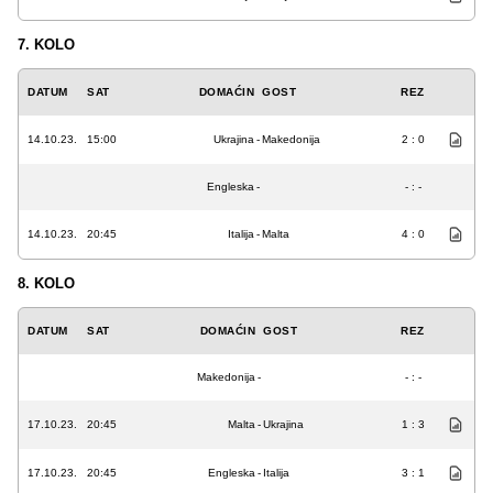
7. KOLO
DATUM
SAT
DOMAĆIN
GOST
REZ
14.10.23.
15:00
Ukrajina
-
Makedonija
2 : 0
Engleska
-
- : -
14.10.23.
20:45
Italija
-
Malta
4 : 0
8. KOLO
DATUM
SAT
DOMAĆIN
GOST
REZ
Makedonija
-
- : -
17.10.23.
20:45
Malta
-
Ukrajina
1 : 3
17.10.23.
20:45
Engleska
-
Italija
3 : 1