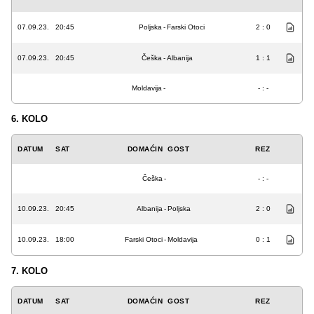
07.09.23.
20:45
Poljska
-
Farski Otoci
2 : 0
07.09.23.
20:45
Češka
-
Albanija
1 : 1
Moldavija
-
- : -
6. KOLO
DATUM
SAT
DOMAĆIN
GOST
REZ
Češka
-
- : -
10.09.23.
20:45
Albanija
-
Poljska
2 : 0
10.09.23.
18:00
Farski Otoci
-
Moldavija
0 : 1
7. KOLO
DATUM
SAT
DOMAĆIN
GOST
REZ