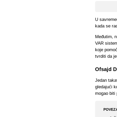
U savremen
kada se rad
Međutim, ne
VAR sistemu
koje pomoć
tvrditi da je
Ofsajd D
Jedan taka
gledajući k
mogao biti 
POVEZ