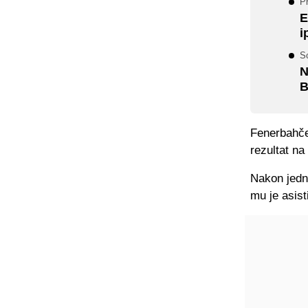
P
E
i
S
N
B
Fenerbahče
rezultat na
Nakon jedn
mu je asist