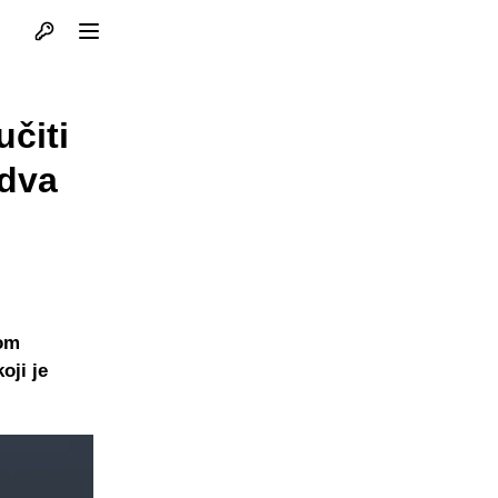
Otvori profil
Otvori meni
čiti
edva
kom
oji je