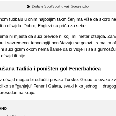
Dodajte SportSport u vaš Google izbor
om fudbalu u onim najboljim takmičenjima više da skoro n
i o ofsajdu. Dobro, Englezi su priča za sebe.
ma ni mjesta da suci previde ni koji milimetar ofsajda. Zahv
 i savremenoj tehnologiji poništavaju se golovi i s malim o
ni suci golim okom nema šanse da bi vidjeli i sa sigurnošću
 ofsajd ili nije.
ušana Tadića i poništen gol Fenerbahčea
v ofsajd mogao bi odlučiti prvaka Turske. Grubo to ovako zv
oliko se "ganjaju" Fener i Galata, svaki kiks jednog ili drugog
presudan na kraju.
ANO