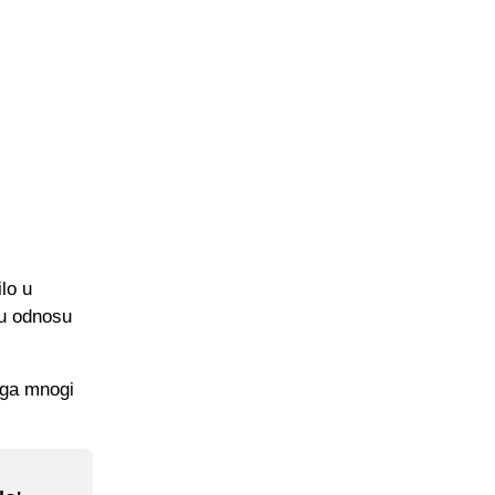
lo u
 u odnosu
 ga mnogi