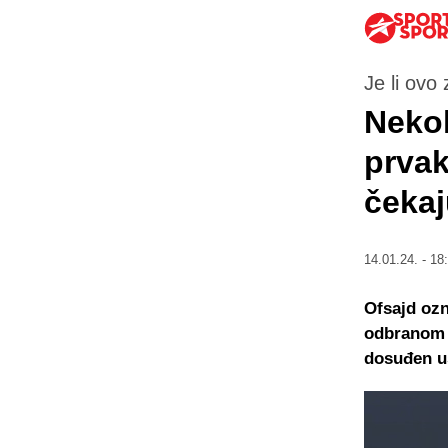
Je li ovo
Nekol
prvak
čekaj
14.01.24. - 18
Ofsajd oz
odbranom u
dosuđen u