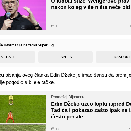
U fudbal stiže 'Wengerovo pravi
nakon kojeg više ništa neće biti
1
1
še informacija na temu Super Lig:
VIJESTI
TABELA
RASPOR
ku pisanja ovog članka Edin Džeko je imao šansu da promijen
je pogodio s bijele tačke.
Promašaj Dijamanta
Edin Džeko uzeo loptu ispred 
Tadića i pokazao zašto ipak ne 
često penale
12
1