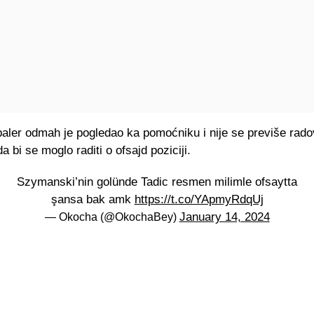
baler odmah je pogledao ka pomoćniku i nije se previše rado
a bi se moglo raditi o ofsajd poziciji.
Szymanski’nin golünde Tadic resmen milimle ofsaytta
şansa bak amk
https://t.co/YApmyRdqUj
January 14, 2024
— Okocha (@OkochaBey)