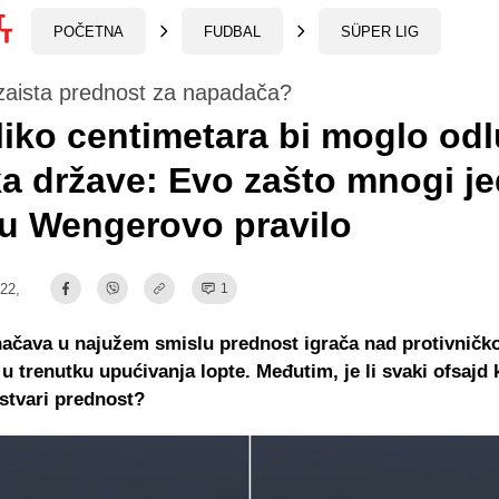
POČETNA
FUDBAL
SÜPER LIG
 zaista prednost za napadača?
iko centimetara bi moglo odlu
a države: Evo zašto mnogi j
u Wengerovo pravilo
:22,
1
načava u najužem smislu prednost igrača nad protivnič
 trenutku upućivanja lopte. Međutim, je li svaki ofsajd k
stvari prednost?