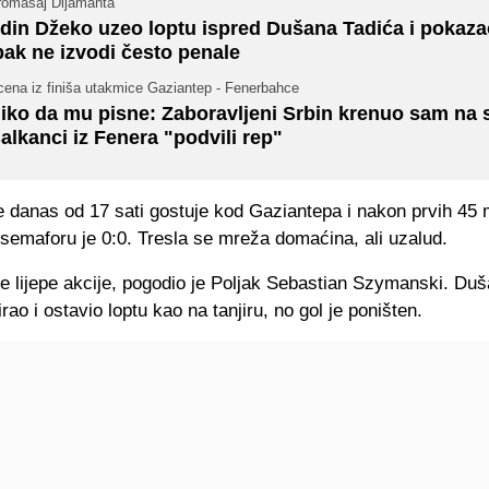
romašaj Dijamanta
din Džeko uzeo loptu ispred Dušana Tadića i pokaza
pak ne izvodi često penale
cena iz finiša utakmice Gaziantep - Fenerbahce
iko da mu pisne: Zaboravljeni Srbin krenuo sam na 
alkanci iz Fenera "podvili rep"
 danas od 17 sati gostuje kod Gaziantepa i nakon prvih 45 
 semaforu je 0:0. Tresla se mreža domaćina, ali uzalud.
e lijepe akcije, pogodio je Poljak Sebastian Szymanski. Duš
irao i ostavio loptu kao na tanjiru, no gol je poništen.