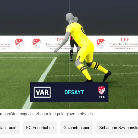
 poništen pogodak zbog ruke i pola glave u ofsajdu.
šan Tadić
FC Fenerbahce
Gaziantepspor
Sebastian Szymansk