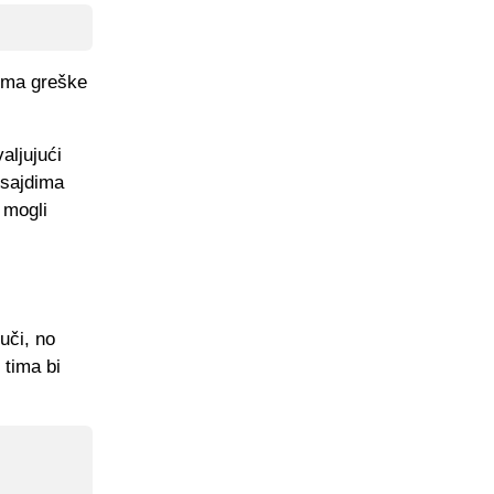
ema greške
aljujući
fsajdima
 mogli
uči, no
 tima bi