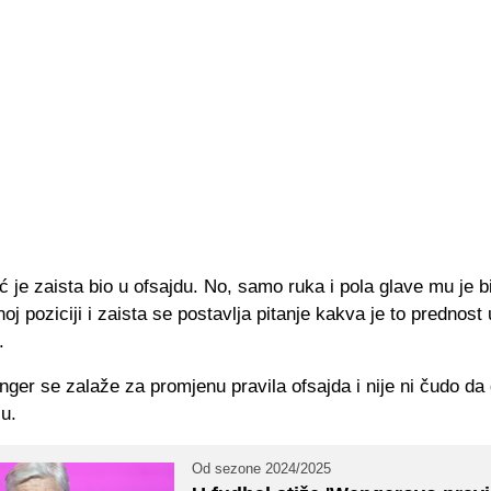
 je zaista bio u ofsajdu. No, samo ruka i pola glave mu je bi
oj poziciji i zaista se postavlja pitanje kakva je to prednost
.
ger se zalaže za promjenu pravila ofsajda i nije ni čudo da
ju.
Od sezone 2024/2025