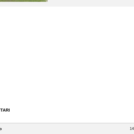
TARI
p
14