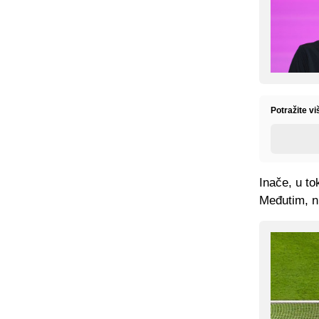
Potražite vi
Inače, u to
Međutim, ni