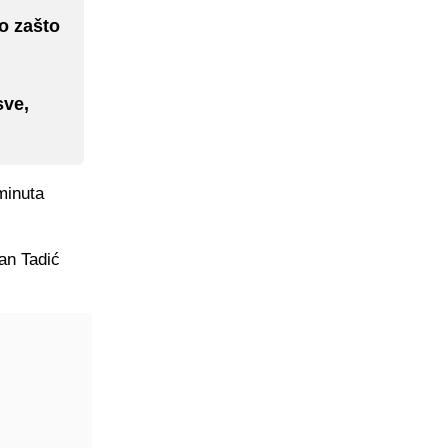
o zašto
sve,
minuta
an Tadić