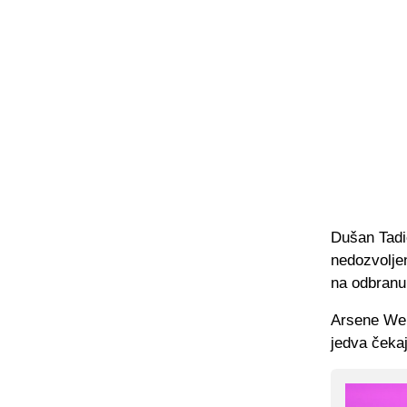
Dušan Tadić
nedozvoljen
na odbranu
Arsene Wen
jedva čeka