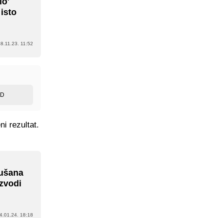
lo'
 isto
8.11.23. 11:52
ED
i rezultat.
Dušana
izvodi
4.01.24. 18:18