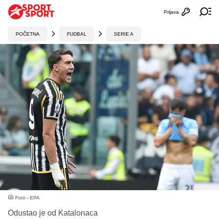
Prijava
Otvori profi
Ot
POČETNA
FUDBAL
SERIE A
Foto - EPA
Odustao je od Katalonaca