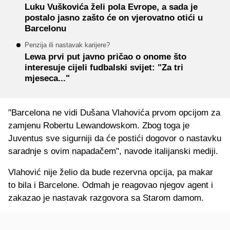
Luku Vuškovića želi pola Evrope, a sada je
postalo jasno zašto će on vjerovatno otići u
Barcelonu
Penzija ili nastavak karijere?
Lewa prvi put javno pričao o onome što
interesuje cijeli fudbalski svijet: "Za tri
mjeseca..."
"Barcelona ne vidi Dušana Vlahovića prvom opcijom za
zamjenu Robertu Lewandowskom. Zbog toga je
Juventus sve sigurniji da će postići dogovor o nastavku
saradnje s ovim napadačem", navode italijanski mediji.
Vlahović nije želio da bude rezervna opcija, pa makar
to bila i Barcelone. Odmah je reagovao njegov agent i
zakazao je nastavak razgovora sa Starom damom.