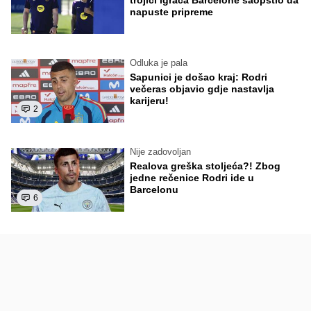
trojici igrača Barcelone saopštio da
napuste pripreme
Odluka je pala
Sapunici je došao kraj: Rodri
večeras objavio gdje nastavlja
karijeru!
2
Nije zadovoljan
Realova greška stoljeća?! Zbog
jedne rečenice Rodri ide u
Barcelonu
6