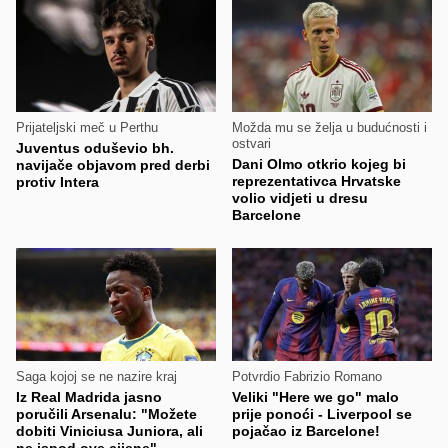
Prijateljski meč u Perthu
Možda mu se želja u budućnosti i
ostvari
Juventus oduševio bh.
Dani Olmo otkrio kojeg bi
navijače objavom pred derbi
reprezentativca Hrvatske
protiv Intera
volio vidjeti u dresu
Barcelone
Saga kojoj se ne nazire kraj
Potvrdio Fabrizio Romano
Iz Real Madrida jasno
Veliki "Here we go" malo
poručili Arsenalu: "Možete
prije ponoći - Liverpool se
dobiti Viniciusa Juniora, ali
pojačao iz Barcelone!
ne ispod ove cijene"