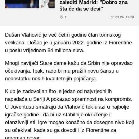
zalediti Madrid: "Dobro zna
šta će da se desi"
1
06.03.26. 17:20
Dušan Vlahović je već četiri godine član torinskog
velikana. Došao je u januaru 2022. godine iz Fiorentine
u poslu vrijednom 84 miliona eura.
Mnogi navijači Stare dame kažu da Srbin nije opravdao
očekivanja. Ipak, rado bi mu pružili novu šansu u
nedostatku nekih kvalitetnijih pojačanja.
Klub je zadovoljan što je jedan od najvrjednijih
napadača u Seriji A pokazao spremnost na kompromis.
U Juventusu smatraju da Vlahović tek ulazi u najbolje
igračke godine i da bi uz stabilnije okruženje i
ofanzivniji stil igre mogao konačno da dosegne nivo koji
su očekivali kada su ga dovodili iz Fiorentine za
ogroman novac.