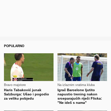
POPULARNO
Bravo majstore
Na izlaznim vratima kluba
Haris Tabaković junak
Igrač Barcelone ljutito
Salzburga: Ušao i pogodio
napustio trening nakon
za veliku pobjedu
srceparajućih riječi Flicka:
"Ne ideš s nama"