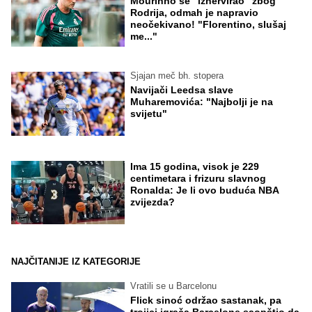
Mourinho se "iznervirao" zbog
Rodrija, odmah je napravio
neočekivano! "Florentino, slušaj
me..."
Sjajan meč bh. stopera
Navijači Leedsa slave
Muharemovića: "Najbolji je na
svijetu"
Ima 15 godina, visok je 229
centimetara i frizuru slavnog
Ronalda: Je li ovo buduća NBA
zvijezda?
NAJČITANIJE IZ KATEGORIJE
Vratili se u Barcelonu
Flick sinoć održao sastanak, pa