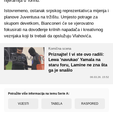
hijerarhija u Torinu.
Istovremeno, ostanak srpskog reprezentativca mijenja i
planove Juventusa na tržištu. Umjesto potrage za
skupom devetkom, Bianconeri će se vjerovatno
fokusirati na dovođenje krilnih napadača i kreativnog
veznjaka koji bi trebali da opslužuju Vlahovića.
Komična scena
Priznajte! I vi ste ovo radili:
Lewa 'navukao' Yamala na
staru foru, Lamine ne zna šta
ga je snašlo
06.03.26. 15:52
Potražite više informacija na temu Serie A:
VIJESTI
TABELA
RASPORED