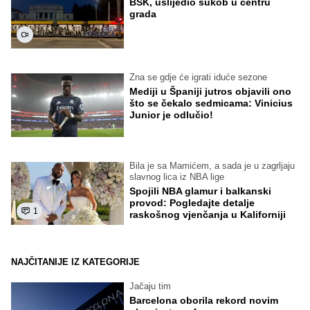
BSK, uslijedio sukob u centru
grada
Zna se gdje će igrati iduće sezone
Mediji u Španiji jutros objavili ono
što se čekalo sedmicama: Vinicius
Junior je odlučio!
Bila je sa Mamićem, a sada je u zagrljaju
slavnog lica iz NBA lige
Spojili NBA glamur i balkanski
provod: Pogledajte detalje
1
raskošnog vjenčanja u Kaliforniji
NAJČITANIJE IZ KATEGORIJE
Jačaju tim
Barcelona oborila rekord novim