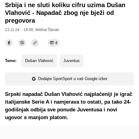
Srbija i ne sluti koliku cifru uzima Dušan
Vlahović - Napadač zbog nje bježi od
pregovora
13.11.24. - 18:00,
Midhat Šljivak
4
Teme:
Dušan Vlahović
Juventus
Dodajte SportSport u vaš Google izbor
Srpski napadač Dušan Vlahović najplaćeniji je igrač
italijanske Serie A i namjerava to ostati, pa tako 24-
godišnjak odbija sve ponude Juventusa i novi
ugovor s manjom platom.