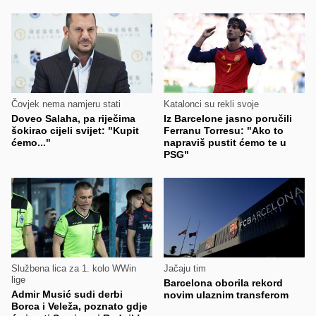
Čovjek nema namjeru stati
Katalonci su rekli svoje
Doveo Salaha, pa riječima
Iz Barcelone jasno poručili
šokirao cijeli svijet: "Kupit
Ferranu Torresu: "Ako to
ćemo..."
napraviš pustit ćemo te u
PSG"
Službena lica za 1. kolo WWin
Jačaju tim
lige
Barcelona oborila rekord
Admir Musić sudi derbi
novim ulaznim transferom
Borca i Veleža, poznato gdje