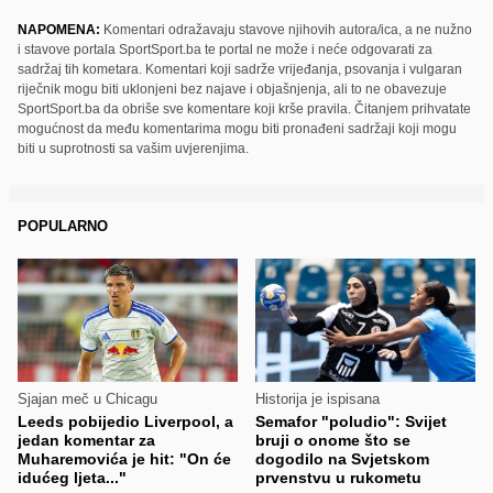
NAPOMENA:
Komentari odražavaju stavove njihovih autora/ica, a ne nužno
i stavove portala SportSport.ba te portal ne može i neće odgovarati za
sadržaj tih kometara. Komentari koji sadrže vrijeđanja, psovanja i vulgaran
riječnik mogu biti uklonjeni bez najave i objašnjenja, ali to ne obavezuje
SportSport.ba da obriše sve komentare koji krše pravila. Čitanjem prihvatate
mogućnost da među komentarima mogu biti pronađeni sadržaji koji mogu
biti u suprotnosti sa vašim uvjerenjima.
POPULARNO
Sjajan meč u Chicagu
Historija je ispisana
Leeds pobijedio Liverpool, a
Semafor "poludio": Svijet
jedan komentar za
bruji o onome što se
Muharemovića je hit: "On će
dogodilo na Svjetskom
idućeg ljeta..."
prvenstvu u rukometu