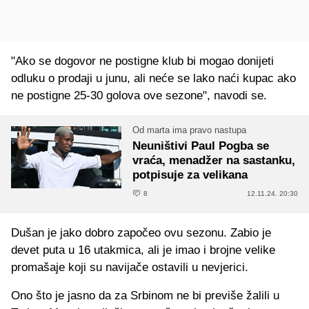
"Ako se dogovor ne postigne klub bi mogao donijeti
odluku o prodaji u junu, ali neće se lako naći kupac ako
ne postigne 25-30 golova ove sezone", navodi se.
Od marta ima pravo nastupa
Neuništivi Paul Pogba se
vraća, menadžer na sastanku,
potpisuje za velikana
8
12.11.24. 20:30
Dušan je jako dobro započeo ovu sezonu. Zabio je
devet puta u 16 utakmica, ali je imao i brojne velike
promašaje koji su navijače ostavili u nevjerici.
Ono što je jasno da za Srbinom ne bi previše žalili u