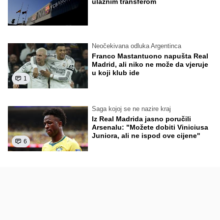
ulaznim transferom
Neočekivana odluka Argentinca
Franco Mastantuono napušta Real
Madrid, ali niko ne može da vjeruje
u koji klub ide
1
Saga kojoj se ne nazire kraj
Iz Real Madrida jasno poručili
Arsenalu: "Možete dobiti Viniciusa
Juniora, ali ne ispod ove cijene"
6